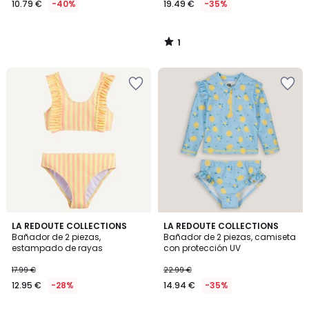
10.79 €
-40%
19.49 €
-35%
en
lugar
de
1
17.99
/
5
€
40%
descuento
aplicado.
5
5
LA REDOUTE COLLECTIONS
LA REDOUTE COLLECTIONS
/
/
Bañador de 2 piezas,
Bañador de 2 piezas, camiseta
5
5
estampado de rayas
con protección UV
17.99 €
22.99 €
12.95 €
-28%
14.94 €
-35%