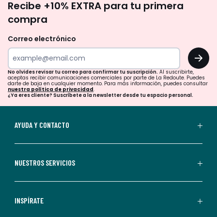
Recibe +10% EXTRA para tu primera
te
compra
olvides
revisar
Correo electrónico
tu
OK
correo
para
No olvides revisar tu correo para confirmar tu suscripción.
Al suscribirte,
aceptas recibir comunicaciones comerciales por parte de La Redoute. Puedes
confirmar
darte de baja en cualquier momento. Para más información, puedes consultar
nuestra política de privacidad
.
tu
¿Ya eres cliente? Suscríbete a la newsletter desde tu espacio personal.
suscripción.
Al
AYUDA Y CONTACTO
suscribirte,
aceptas
recibir
NUESTROS SERVICIOS
comunicaciones
comerciales
personalizadas
INSPÍRATE
por