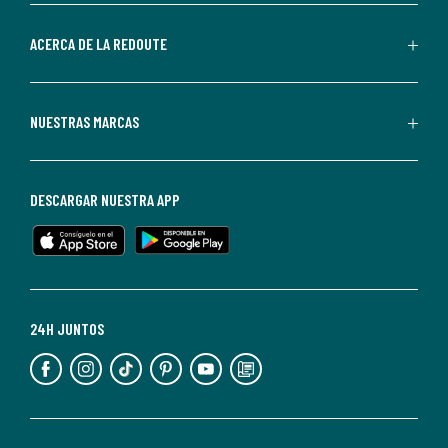
parte
de
ACERCA DE LA REDOUTE
La
Redoute.
Puedes
NUESTRAS MARCAS
darte
de
baja
DESCARGAR NUESTRA APP
en
cualquier
momento.
Para
más
24H JUNTOS
información,
puedes
consultar
nuestra