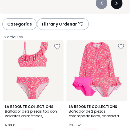
Précédent
Suivan
-
-
défiler
défiler
à
à
Categorías
Filtrar y Ordenar
gauche
droite
6 artículos
1
LA REDOUTE COLLECTIONS
LA REDOUTE COLLECTIONS
/
Bañador de 2 piezas, top con
Bañador de 2 piezas,
5
volantes asimétricos,
estampado floral, camiseta
10.79
estampado de flores
con protección UV y 2
braguitas
17.99 €
29.99 €
€