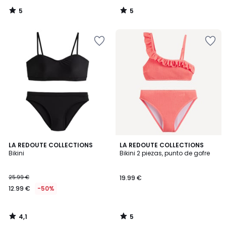
5
5
/
/
5
5
4,1
5
LA REDOUTE COLLECTIONS
LA REDOUTE COLLECTIONS
/ 5
/
Bikini
Bikini 2 piezas, punto de gofre
5
25.99 €
19.99 €
12.99 €
-50%
4,1
5
/
/