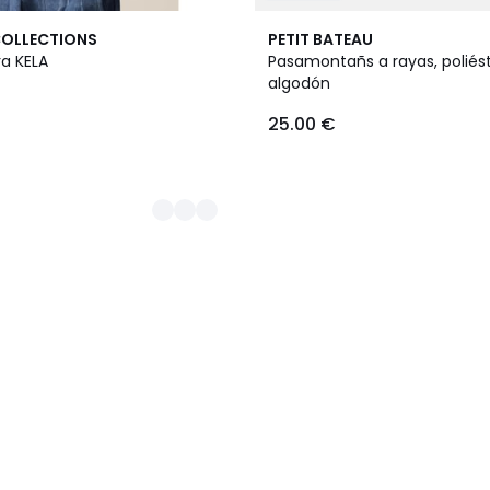
COLLECTIONS
PETIT BATEAU
ra KELA
Pasamontañs a rayas, poliést
algodón
25.00 €