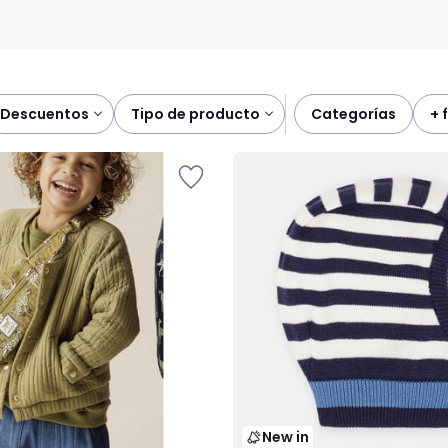
descuentos
tipo de producto
categorías
+
New in