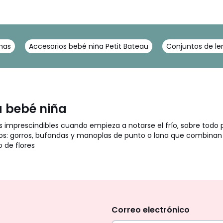
mas
Accesorios bebé niña Petit Bateau
Conjuntos de le
 bebé niña
 imprescindibles cuando empieza a notarse el frío, sobre todo p
 gorros, bufandas y manoplas de punto o lana que combinan e
o de flores
No
te
olvides
Correo electrónico