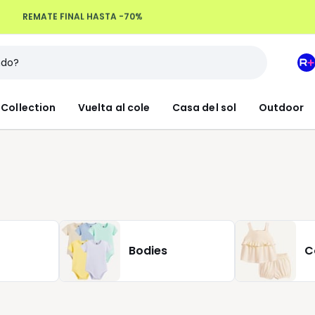
REMATE FINAL HASTA -70%
Devoluciones hasta 100 días
M
e
L
Collection
Vuelta al cole
Casa del sol
Outdoor
R
+
Bodies
C