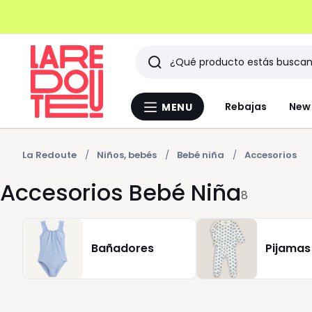
Buscar
Últimos
Rebajas
New 
MENU
Menu
artículos
La
Redoute
vistos
La Redoute
Niños, bebés
Bebé niña
Accesorios
Accesorios Bebé Niña
8
Bañadores
Pijamas