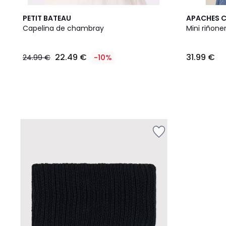
2
PETIT BATEAU
APACHES 
Colores
Capelina de chambray
Mini riñone
22.49
22.49 €
31.99 €
24.99 €
-10%
€
en
lugar
de
24.99
€
10%
descuento
aplicado.