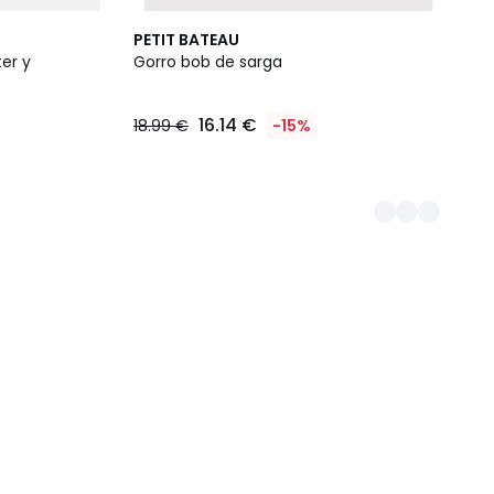
2
PETIT BATEAU
Colores
er y
Gorro bob de sarga
16.14 €
18.99 €
-15%