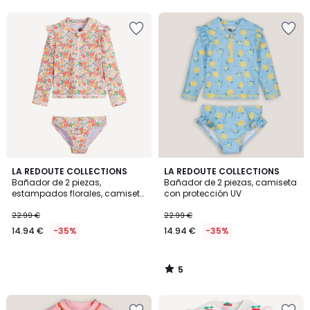
5
5
LA REDOUTE COLLECTIONS
LA REDOUTE COLLECTIONS
/
Bañador de 2 piezas,
Bañador de 2 piezas, camiseta
5
estampados florales, camiseta
con protección UV
con protección UV
22.99 €
22.99 €
14.94 €
-35%
14.94 €
-35%
5
/
5