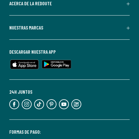
de
ACERCA DE LA REDOUTE
La
Redoute.
Puedes
NUESTRAS MARCAS
darte
de
baja
DESCARGAR NUESTRA APP
en
cualquier
momento.
Para
más
24H JUNTOS
información,
puedes
consultar
nuestra
<2>política
FORMAS DE PAGO: