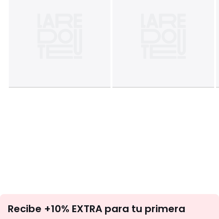
No
Recibe +10% EXTRA para tu primera
te