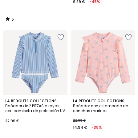
9.89 €
-45%
5
/
5
2
LA REDOUTE COLLECTIONS
LA REDOUTE COLLECTIONS
/
Bañador de 2 PIEZAS a rayas
Bañador con estampado de
5
con camiseta de protección UV
conchas marinas
22.99 €
22.99 €
14.94 €
-35%