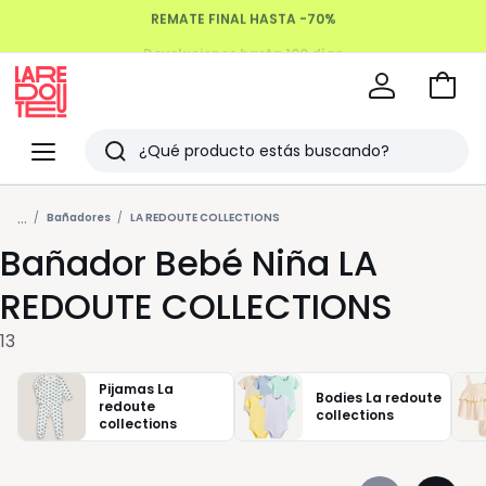
Devoluciones hasta 100 días
Ir
a
La
la
Redoute
Menu
Buscar
cesta
Últimos
...
artículos
Bañadores
LA REDOUTE COLLECTIONS
Bañador Bebé Niña LA
vistos
REDOUTE COLLECTIONS
13
Pijamas La
Bodies La redoute
redoute
collections
collections