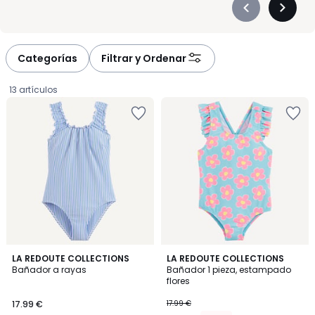
Précédent
Suivan
-
-
défiler
défiler
à
à
Categorías
Filtrar y Ordenar
gauche
droite
13 artículos
5
LA REDOUTE COLLECTIONS
LA REDOUTE COLLECTIONS
/
Bañador a rayas
Bañador 1 pieza, estampado
5
flores
17.99
17.99 €
17.99 €
€.