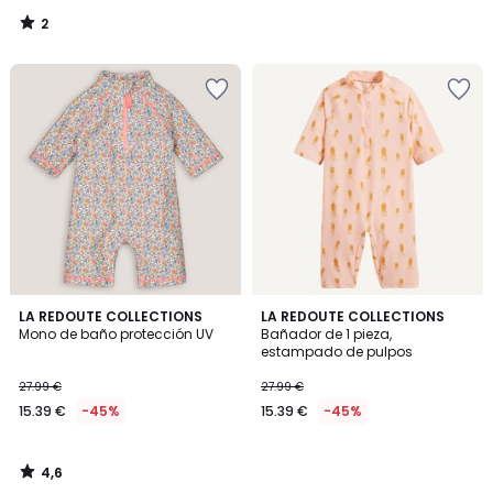
2
/
5
4,6
LA REDOUTE COLLECTIONS
LA REDOUTE COLLECTIONS
/ 5
Mono de baño protección UV
Bañador de 1 pieza,
estampado de pulpos
27.99 €
27.99 €
15.39 €
-45%
15.39 €
-45%
4,6
/