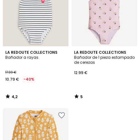
4,2
5
LA REDOUTE COLLECTIONS
LA REDOUTE COLLECTIONS
/ 5
/
Bañador a rayas
Bañador de 1 pieza estampado
5
de cerezas
17.99 €
12.99 €
10.79 €
-40%
4,2
5
/
/
5
5