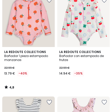
4,8
LA REDOUTE COLLECTIONS
LA REDOUTE COLLECTIONS
/ 5
Bañador 1 pieza estampado
Bañador con estampado de
manzanas
frutas
22.99 €
22.99 €
13.79 €
-40%
14.94 €
-35%
4,8
/
5