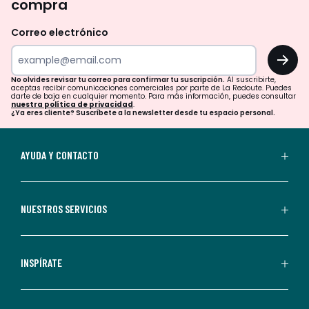
compra
olvides
revisar
Correo electrónico
tu
OK
correo
para
No olvides revisar tu correo para confirmar tu suscripción.
Al suscribirte,
aceptas recibir comunicaciones comerciales por parte de La Redoute. Puedes
confirmar
darte de baja en cualquier momento. Para más información, puedes consultar
nuestra política de privacidad
.
tu
¿Ya eres cliente? Suscríbete a la newsletter desde tu espacio personal.
suscripción.
Al
AYUDA Y CONTACTO
suscribirte,
aceptas
recibir
NUESTROS SERVICIOS
comunicaciones
comerciales
personalizadas
INSPÍRATE
por
parte