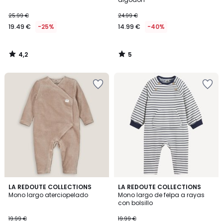
25.99 €
24.99 €
19.49 €
-25%
14.99 €
-40%
4,2
5
/
/
5
5
4,7
2
2
LA REDOUTE COLLECTIONS
LA REDOUTE COLLECTIONS
/ 5
/
Mono largo aterciopelado
Mono largo de felpa a rayas
Colores
5
con bolsillo
19.99 €
19.99 €