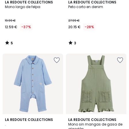
5
3
LA REDOUTE COLLECTIONS
LA REDOUTE COLLECTIONS
/
/
Mono largo de felpa
Peto corto en denim
5
5
19.99 €
27.99 €
12.59 €
-37%
20.15 €
-28%
5
3
/
/
5
5
4,2
5
LA REDOUTE COLLECTIONS
LA REDOUTE COLLECTIONS
/ 5
/
.
Mono sin mangas de gasa de
5
algodón