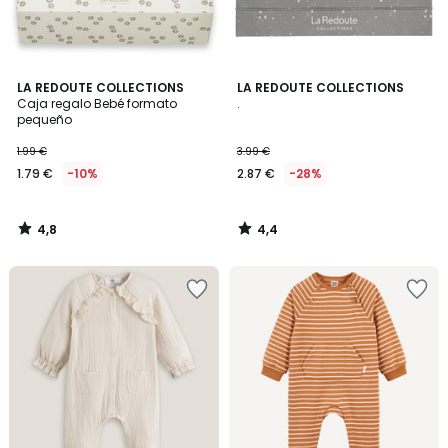
4,8
4,4
LA REDOUTE COLLECTIONS
LA REDOUTE COLLECTIONS
/ 5
/ 5
Caja regalo Bebé formato
.
pequeño
1.99 €
3.99 €
1.79 €
-10%
2.87 €
-28%
4,8
4,4
/
/
5
5