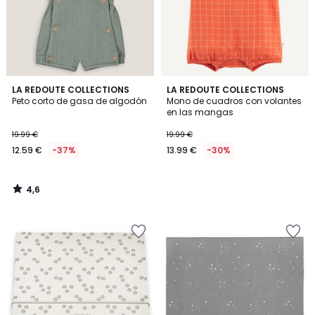
4,6
LA REDOUTE COLLECTIONS
LA REDOUTE COLLECTIONS
/ 5
Peto corto de gasa de algodón
Mono de cuadros con volantes
en las mangas
19.99 €
19.99 €
12.59 €
-37%
13.99 €
-30%
4,6
/
5