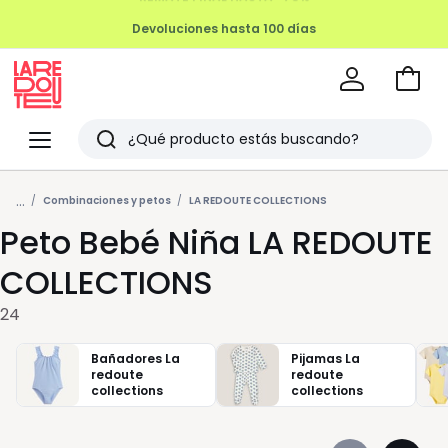
Devoluciones hasta 100 días
Ir
a
La
la
Redoute
Menu
Buscar
cesta
Últimos
...
artículos
Combinaciones y petos
LA REDOUTE COLLECTIONS
Peto Bebé Niña LA REDOUTE
vistos
COLLECTIONS
24
Bañadores La
Pijamas La
redoute
redoute
collections
collections