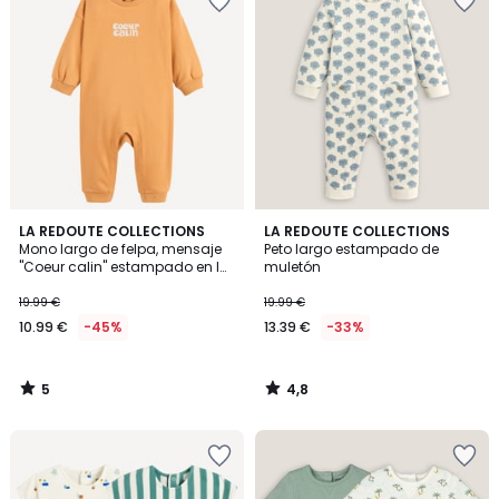
5
4,8
LA REDOUTE COLLECTIONS
LA REDOUTE COLLECTIONS
/
/ 5
Mono largo de felpa, mensaje
Peto largo estampado de
5
"Coeur calin" estampado en la
muletón
parte delantera
19.99 €
19.99 €
10.99 €
-45%
13.39 €
-33%
5
4,8
/
/
5
5