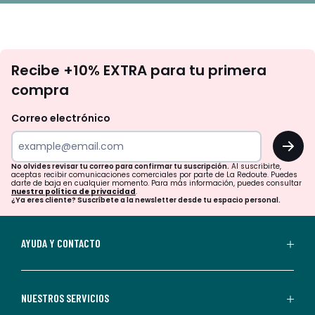
No
Recibe +10% EXTRA para tu primera
te
compra
olvides
revisar
Correo electrónico
tu
OK
correo
para
No olvides revisar tu correo para confirmar tu suscripción.
Al suscribirte,
aceptas recibir comunicaciones comerciales por parte de La Redoute. Puedes
confirmar
darte de baja en cualquier momento. Para más información, puedes consultar
nuestra política de privacidad
.
tu
¿Ya eres cliente? Suscríbete a la newsletter desde tu espacio personal.
suscripción.
Al
AYUDA Y CONTACTO
suscribirte,
aceptas
recibir
NUESTROS SERVICIOS
comunicaciones