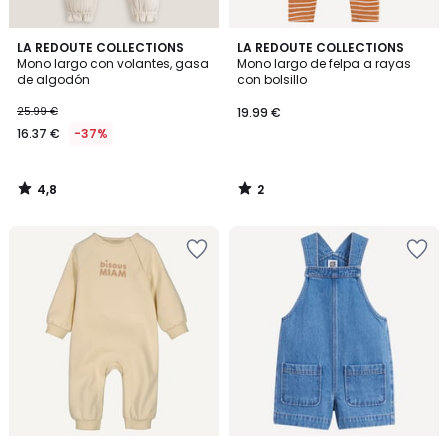
4,8
2
LA REDOUTE COLLECTIONS
LA REDOUTE COLLECTIONS
/ 5
/
Mono largo con volantes, gasa
Mono largo de felpa a rayas
5
de algodón
con bolsillo
25.99 €
19.99 €
16.37 €
-37%
4,8
2
/
/
5
5