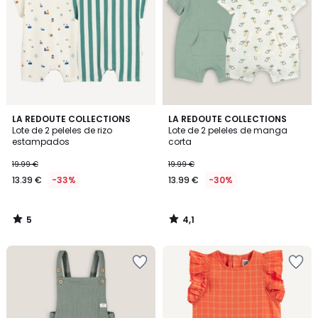
5
4,1
LA REDOUTE COLLECTIONS
LA REDOUTE COLLECTIONS
/
/ 5
Lote de 2 peleles de rizo
Lote de 2 peleles de manga
5
estampados
corta
19.99 €
19.99 €
13.39 €
-33%
13.99 €
-30%
5
4,1
/
/
5
5