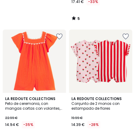
17.41 €
-33%
5
/
5
5
4
LA REDOUTE COLLECTIONS
LA REDOUTE COLLECTIONS
/
/
Peto de ceremonia, con
Conjunto de 2 monos con
5
5
mangas cortas con volantes,
estampado de flores
de gasa de algodón
22.99 €
19.99 €
14.94 €
-35%
14.39 €
-28%