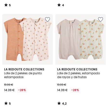
5
4
/
/
5
5
5
4,2
LA REDOUTE COLLECTIONS
LA REDOUTE COLLECTIONS
/
/ 5
Lote de 2 peleles de punto
Lote de 2 peleles, estampado
5
estampados
de rayas y de frutas
19.99 €
19.99 €
14.39 €
-28%
14.39 €
-28%
5
4,2
/
/