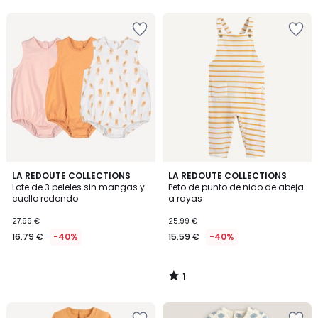
5
5
1
LA REDOUTE COLLECTIONS
LA REDOUTE COLLECTIONS
/
Lote de 3 peleles sin mangas y
Peto de punto de nido de abeja
5
cuello redondo
a rayas
27.99 €
25.99 €
16.79 €
-40%
15.59 €
-40%
1
/
5