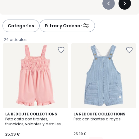
Précédent
Suivan
-
-
défiler
défiler
à
à
Categorías
Filtrar y Ordenar
gauche
droite
24 artículos
5
LA REDOUTE COLLECTIONS
LA REDOUTE COLLECTIONS
/
Peto corto con tirantes,
Peto con tirantes a rayas
5
fruncidos, volantes y detalles
25.99
de macramé
25.99 €
25.99 €
€.