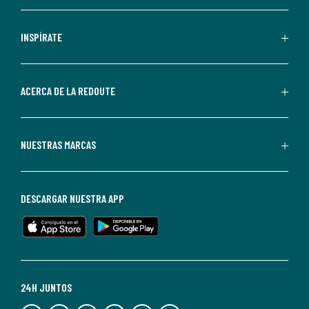
comerciales
personalizadas
INSPÍRATE
por
parte
de
ACERCA DE LA REDOUTE
La
Redoute.
Puedes
NUESTRAS MARCAS
darte
de
baja
DESCARGAR NUESTRA APP
en
cualquier
momento.
Para
más
24H JUNTOS
información,