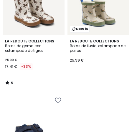
New in
5
LA REDOUTE COLLECTIONS
LA REDOUTE COLLECTIONS
/
Botas de goma con
Botas de lluvia, estampado de
5
estampado de tigres
perros
25.99 €
25.99 €
17.41 €
-33%
5
/
5