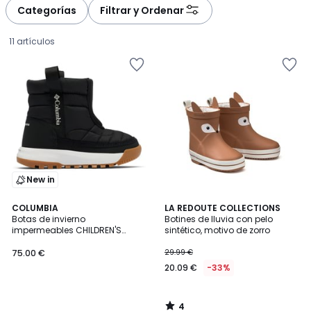
à
à
Categorías
Filtrar y Ordenar
gauche
droite
11 artículos
New in
4
COLUMBIA
LA REDOUTE COLLECTIONS
/
Botas de invierno
Botines de lluvia con pelo
5
impermeables CHILDREN'S
sintético, motivo de zorro
75.00
SNOWTROT™ MID
75.00 €
29.99 €
€.
20.09 €
-33%
4