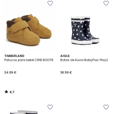
4,7
TIMBERLAND
AIGLE
/ 5
Patucos para bebé CRIB BOOTIE
Botas de lluvia BabyFlac Play2
34.99 €
38.99 €
4,7
/
5