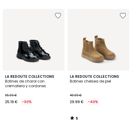
/
5
5
LA REDOUTE COLLECTIONS
LA REDOUTE COLLECTIONS
/
Botines de charol con
Botines chelsea de piel
5
cremallera y cordones
35.99 €
49.99 €
25.19 €
-30%
29.99 €
-40%
5
/
5