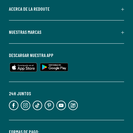
parte
de
ACERCA DE LA REDOUTE
La
Redoute.
Puedes
NUESTRAS MARCAS
darte
de
baja
DESCARGAR NUESTRA APP
en
cualquier
momento.
Para
más
24H JUNTOS
información,
puedes
consultar
nuestra
<2>política
FORMAS DE PAGO: