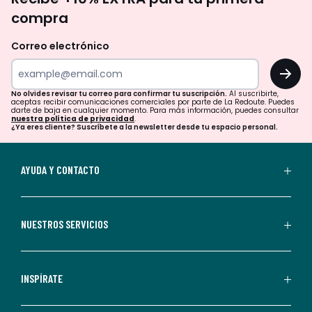
te
compra
olvides
revisar
Correo electrónico
tu
OK
correo
para
No olvides revisar tu correo para confirmar tu suscripción.
Al suscribirte,
aceptas recibir comunicaciones comerciales por parte de La Redoute. Puedes
confirmar
darte de baja en cualquier momento. Para más información, puedes consultar
nuestra política de privacidad
.
tu
¿Ya eres cliente? Suscríbete a la newsletter desde tu espacio personal.
suscripción.
Al
AYUDA Y CONTACTO
suscribirte,
aceptas
recibir
NUESTROS SERVICIOS
comunicaciones
comerciales
personalizadas
INSPÍRATE
por