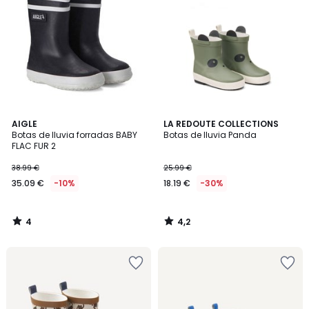
4
4,2
AIGLE
LA REDOUTE COLLECTIONS
/
/ 5
Botas de lluvia forradas BABY
Botas de lluvia Panda
5
FLAC FUR 2
38.99 €
25.99 €
35.09 €
-10%
18.19 €
-30%
4
4,2
/
/
5
5