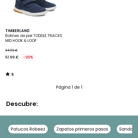
5
TIMBERLAND
/
Botines de piel TODDLE TRACKS
5
MID HOOK & LOOP
64.99 €
51.99 €
-20%
5
/
5
Página 1 de 1
Descubre:
Patucos Robeez
Zapatos primeros pasos
Sandalia