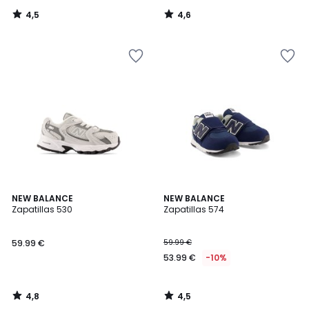
4,5
4,6
/
/
5
5
4,8
4,5
NEW BALANCE
NEW BALANCE
/ 5
/ 5
Zapatillas 530
Zapatillas 574
59.99 €
59.99 €
53.99 €
-10%
4,8
4,5
/
/