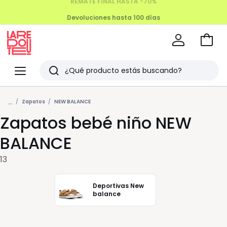
Devoluciones hasta 100 días
Ir
a
La
la
Redoute
Menu
Buscar
cesta
Últimos
...
artículos
Zapatos
NEW BALANCE
Zapatos bebé niño NEW
vistos
BALANCE
13
Deportivas New
balance