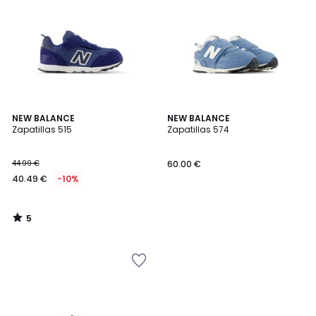
5
NEW BALANCE
NEW BALANCE
/
Zapatillas 515
Zapatillas 574
5
44.99 €
60.00 €
40.49 €
-10%
5
/
5