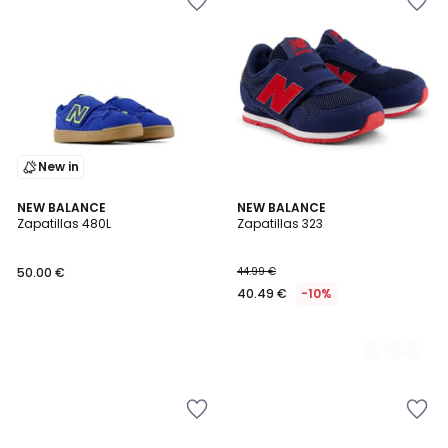
New in
NEW BALANCE
2
NEW BALANCE
Zapatillas 480L
Zapatillas 323
Colores
50.00 €
44.99 €
40.49 €
-10%