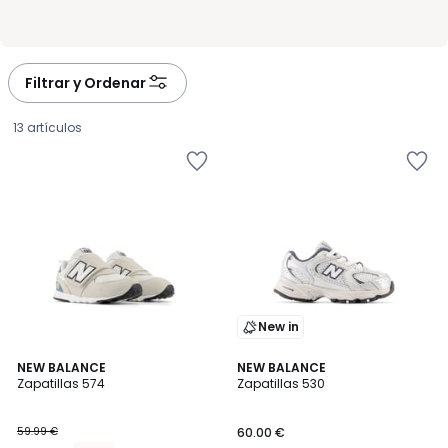
Filtrar y Ordenar
13 artículos
New in
4,6
NEW BALANCE
NEW BALANCE
/ 5
Zapatillas 574
Zapatillas 530
53.99
59.99 €
60.00 €
€