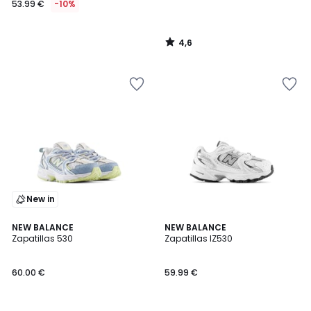
53.99 €
-10%
en
lugar
de
4,6
59.99
/
5
€
10%
descuento
aplicado.
New in
4,5
4,6
NEW BALANCE
NEW BALANCE
/ 5
/ 5
Zapatillas 530
Zapatillas IZ530
60.00 €
59.99 €