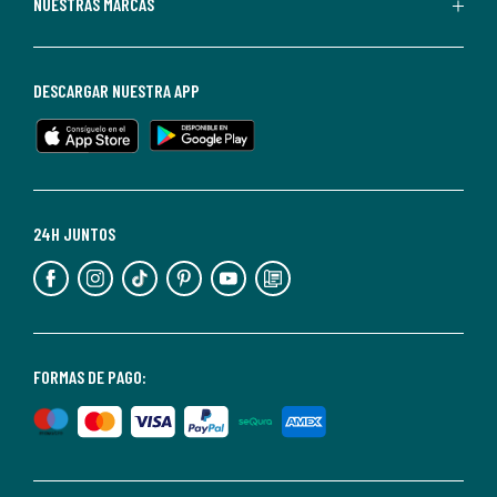
Puedes
NUESTRAS MARCAS
darte
de
baja
DESCARGAR NUESTRA APP
en
cualquier
momento.
Para
más
24H JUNTOS
información,
puedes
consultar
nuestra
<2>política
FORMAS DE PAGO:
de
privacidad</2>.