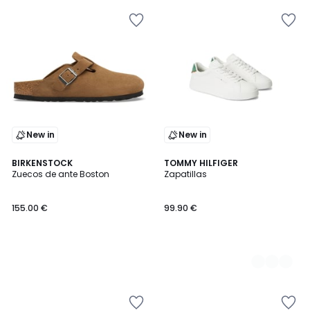
New in
New in
BIRKENSTOCK
2
TOMMY HILFIGER
Zuecos de ante Boston
Zapatillas
Colores
155.00 €
99.90 €