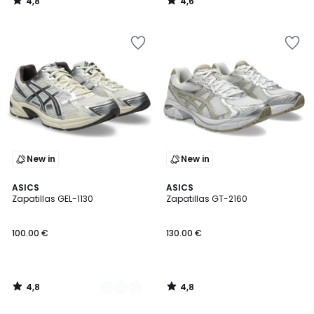
4,8
4,6
/
/
5
5
New in
New in
4,8
4,8
3
ASICS
ASICS
/ 5
/ 5
Zapatillas GEL-1130
Zapatillas GT-2160
Colores
100.00 €
130.00 €
4,8
4,8
/
/
5
5