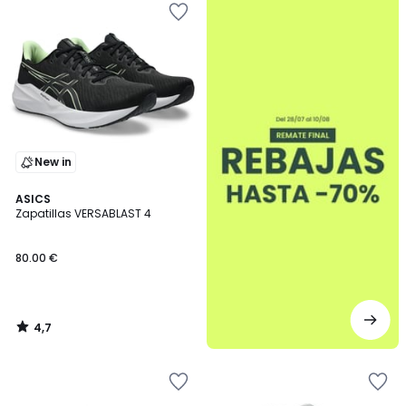
New in
4,7
ASICS
/ 5
Zapatillas VERSABLAST 4
80.00 €
4,7
/
5