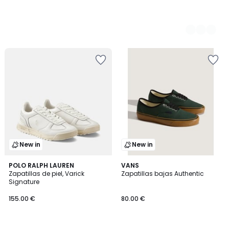
New in
New in
2
POLO RALPH LAUREN
VANS
Zapatillas de piel, Varick
Zapatillas bajas Authentic
Colores
Signature
155.00 €
80.00 €