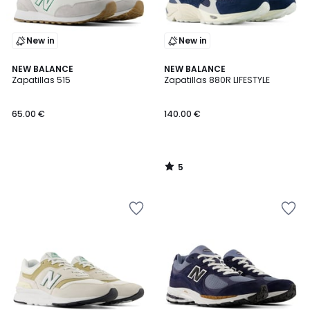
New in
New in
5
NEW BALANCE
NEW BALANCE
/
Zapatillas 515
Zapatillas 880R LIFESTYLE
5
65.00 €
140.00 €
5
/
5