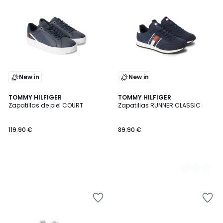
New in
New in
TOMMY HILFIGER
2
TOMMY HILFIGER
Zapatillas de piel COURT
Zapatillas RUNNER CLASSIC
Colores
119.90 €
89.90 €