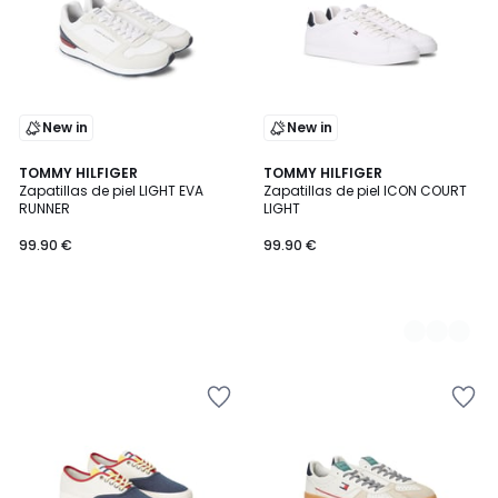
New in
New in
TOMMY HILFIGER
2
TOMMY HILFIGER
Zapatillas de piel LIGHT EVA
Zapatillas de piel ICON COURT
Colores
RUNNER
LIGHT
99.90 €
99.90 €