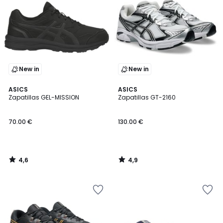
New in
New in
4,6
4,9
ASICS
ASICS
/ 5
/ 5
Zapatillas GEL-MISSION
Zapatillas GT-2160
70.00 €
130.00 €
4,6
4,9
/
/
5
5