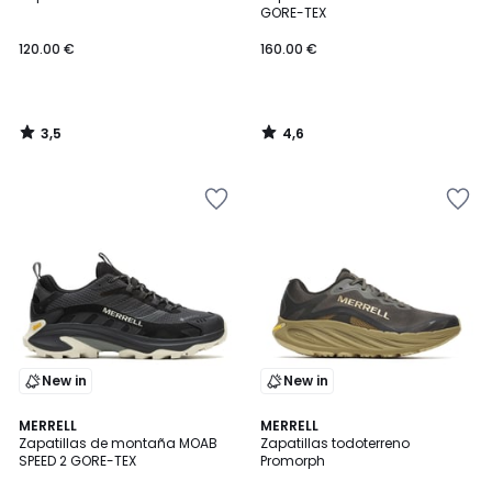
GORE-TEX
120.00 €
160.00 €
3,5
4,6
/
/
5
5
New in
New in
4,1
4,4
MERRELL
MERRELL
/ 5
/ 5
Zapatillas de montaña MOAB
Zapatillas todoterreno
SPEED 2 GORE-TEX
Promorph