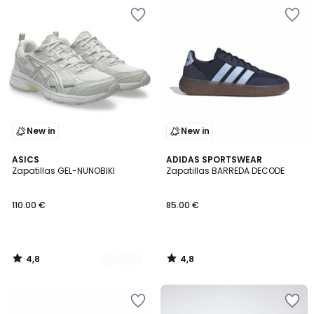
New in
New in
4,8
4,8
3
ASICS
ADIDAS SPORTSWEAR
/ 5
/ 5
Zapatillas GEL-NUNOBIKI
Zapatillas BARREDA DECODE
Colores
110.00 €
85.00 €
4,8
4,8
/
/
5
5