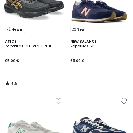
New in
New in
4,6
ASICS
NEW BALANCE
/ 5
Zapatillas GEL-VENTURE 11
Zapatillas 515
95.00 €
65.00 €
4,6
/
5