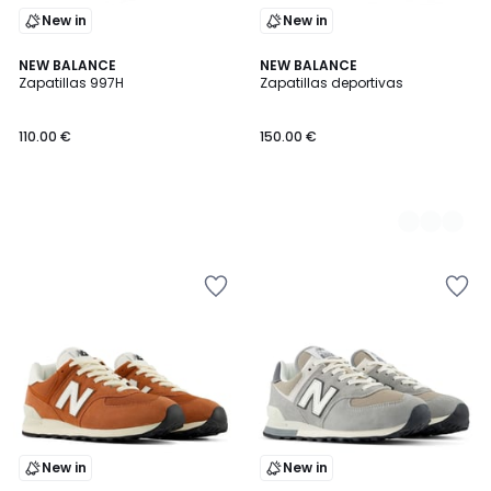
New in
New in
NEW BALANCE
3
NEW BALANCE
Zapatillas 997H
Zapatillas deportivas
Colores
110.00 €
150.00 €
New in
New in