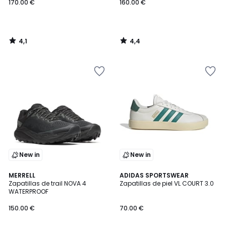
170.00 €
160.00 €
4,1
4,4
/
/
5
5
New in
New in
3,8
4,8
MERRELL
ADIDAS SPORTSWEAR
/ 5
/ 5
Zapatillas de trail NOVA 4
Zapatillas de piel VL COURT 3.0
WATERPROOF
150.00 €
70.00 €