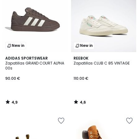
New in
New in
4,9
4,6
ADIDAS SPORTSWEAR
REEBOK
/ 5
/ 5
Zapatillas GRAND COURT ALPHA
Zapatillas CLUB C 85 VINTAGE
00s
90.00 €
110.00 €
4,9
4,6
/
/
5
5