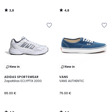
3,8
4,8
/
/
5
5
New in
New in
4,8
4,6
ADIDAS SPORTSWEAR
VANS
/ 5
/ 5
Zapatillas ECLYPTIX 2000
VANS AUTHENTIC
65.00 €
75.00 €