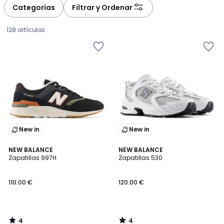
à
à
Categorías
Filtrar y Ordenar
gauche
droite
128 artículos
New in
New in
4
4
NEW BALANCE
NEW BALANCE
/
/
Zapatillas 997H
Zapatillas 530
5
5
110.00
110.00 €
120.00 €
€.
4
4