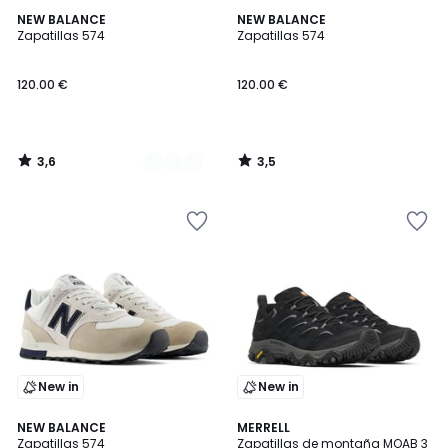
3,6
3,5
2
NEW BALANCE
NEW BALANCE
/ 5
/ 5
Zapatillas 574
Zapatillas 574
Colores
120.00 €
120.00 €
3,6
3,5
/
/
5
5
New in
New in
3,5
4,6
NEW BALANCE
MERRELL
/ 5
/ 5
Zapatillas 574
Zapatillas de montaña MOAB 3