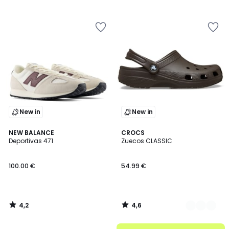
/
/
5
5
New in
New in
4,2
4,6
NEW BALANCE
2
CROCS
/ 5
/ 5
Deportivas 471
Zuecos CLASSIC
Colores
100.00 €
54.99 €
4,2
4,6
/
/
5
5
.