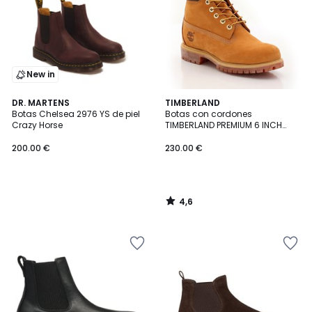
New in
4,6
DR. MARTENS
TIMBERLAND
/ 5
Botas Chelsea 2976 YS de piel
Botas con cordones
Crazy Horse
TIMBERLAND PREMIUM 6 INCH
LACE
200.00 €
230.00 €
4,6
/
5