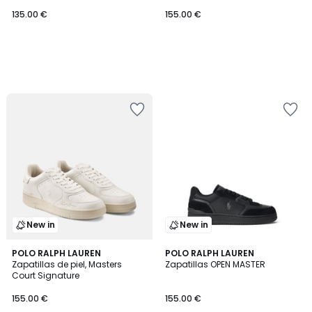
135.00 €
155.00 €
New in
New in
POLO RALPH LAUREN
2
POLO RALPH LAUREN
Zapatillas de piel, Masters
Zapatillas OPEN MASTER
Colores
Court Signature
155.00 €
155.00 €