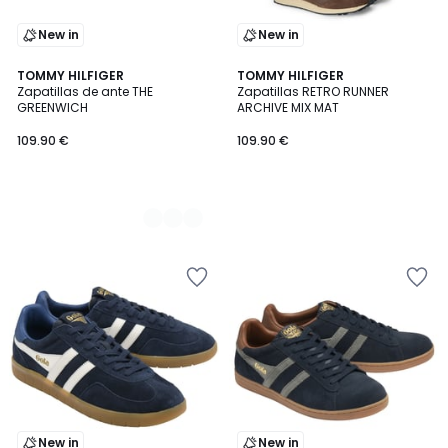
New in
New in
2
TOMMY HILFIGER
TOMMY HILFIGER
Zapatillas de ante THE
Zapatillas RETRO RUNNER
Colores
GREENWICH
ARCHIVE MIX MAT
109.90 €
109.90 €
New in
New in