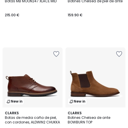
Botas MB MOON247 XLACE MID
Botines Chelsea de piel de ante
215.00 €
159.90 €
New in
New in
2
CLARKS
CLARKS
Botas de media caña de piel,
Botines Chelsea de ante
Colores
con cordones, ALDWIN2 CHUKKA
BOWBURN TOP