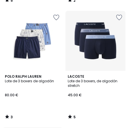
5
2
/
/
5
5
3
5
POLO RALPH LAUREN
LACOSTE
/
/
Lote de 3 boxers de algodón
Lote de 3 boxers, de algodón
5
5
stretch
80.00 €
45.00 €
3
5
/
/
5
5