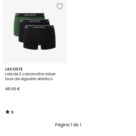
5
LACOSTE
/
Lote de 3 calzoncillos bóxer
5
lisos de algodón elástico
45.00 €
5
/
5
Página 1 de 1