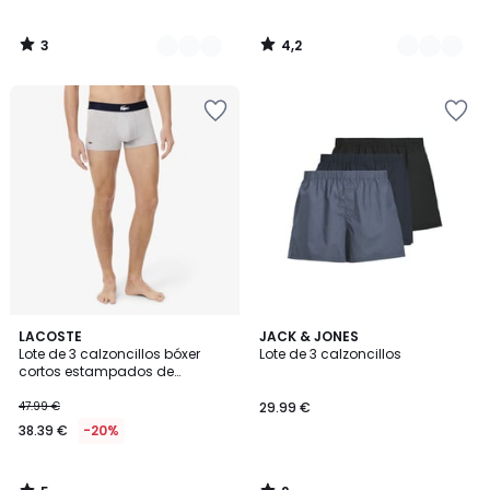
3
4,2
/
/
5
5
5
2
LACOSTE
JACK & JONES
/
/
Lote de 3 calzoncillos bóxer
Lote de 3 calzoncillos
5
5
cortos estampados de
algodón elástico
47.99 €
29.99 €
38.39 €
-20%