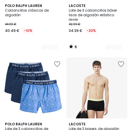
5
2
POLO RALPH LAUREN
2
LACOSTE
/
Calzoncillos clásicos de
Lote de 3 calzoncillos bóxer
Colores
Colores
5
algodón
lisos de algodón elástico
desde
44.99 €
42.99 €
40.49 €
-10%
34.39 €
-20%
5
/
5
5
5
2
POLO RALPH LAUREN
2
LACOSTE
/
/
Lote de 3 calzoncillos de
Lote de 3 boxers, de algodón