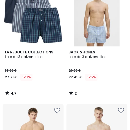
4,7
2
LA REDOUTE COLLECTIONS
JACK & JONES
/ 5
/
Lote de 3 calzoncillos
Lote de 3 calzoncillos
5
35.99 €
29.99 €
27.71 €
-23%
22.49 €
-25%
4,7
2
/
/
5
5