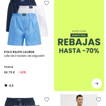
4,3
POLO RALPH LAUREN
/ 5
Lote de 3 boxers de algodón
79.99 €
68.79 €
-14%
4,3
/
5