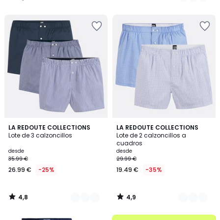
49.99
/
/
5
5
€
40%
descuento
aplicado.
4,8
4,9
2
LA REDOUTE COLLECTIONS
2
LA REDOUTE COLLECTIONS
/ 5
/ 5
Lote de 3 calzoncillos
Lote de 2 calzoncillos a
Colores
Colores
cuadros
desde
desde
35.99 €
29.99 €
26.99 €
-25%
19.49 €
-35%
4,8
4,9
/
/
5
5
.