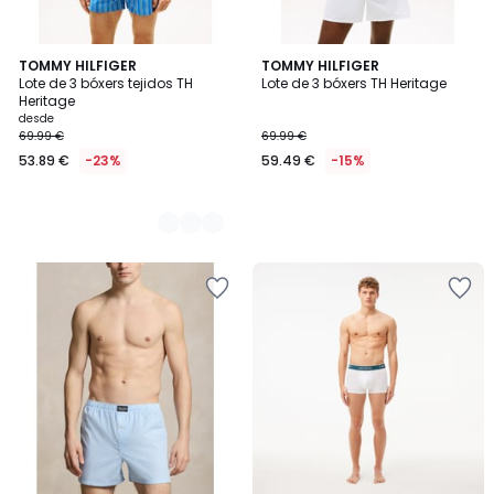
2
TOMMY HILFIGER
TOMMY HILFIGER
Lote de 3 bóxers tejidos TH
Lote de 3 bóxers TH Heritage
Colores
Heritage
desde
69.99 €
69.99 €
53.89 €
-23%
59.49 €
-15%