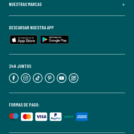
Puedes
NUESTRAS MARCAS
darte
de
baja
DESCARGAR NUESTRA APP
en
cualquier
momento.
Para
más
24H JUNTOS
información,
puedes
consultar
nuestra
<2>política
FORMAS DE PAGO:
de
privacidad</2>.