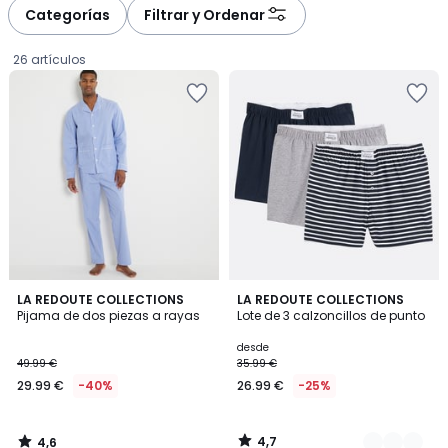
à
à
Categorías
Filtrar y Ordenar
gauche
droite
26 artículos
4,6
4,7
LA REDOUTE COLLECTIONS
2
LA REDOUTE COLLECTIONS
/ 5
/ 5
Pijama de dos piezas a rayas
Lote de 3 calzoncillos de punto
Colores
29.99
desde
49.99 €
35.99 €
€
29.99 €
-40%
26.99 €
-25%
en
lugar
de
4,7
4,6