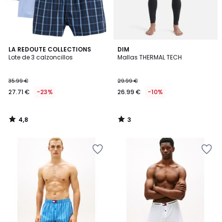
4,8
3
LA REDOUTE COLLECTIONS
DIM
/ 5
/
Lote de 3 calzoncillos
Mallas THERMAL TECH
5
35.99 €
29.99 €
27.71 €
-23%
26.99 €
-10%
4,8
3
/
/
5
5