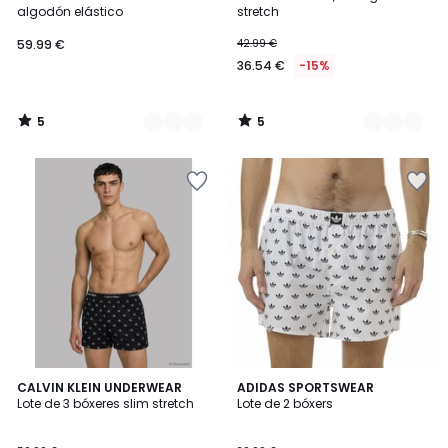
Colores
Colores
5
5
algodón elástico
stretch
59.99 €
42.99 €
36.54 €
-15%
5
5
/
/
5
5
CALVIN KLEIN UNDERWEAR
ADIDAS SPORTSWEAR
Lote de 3 bóxeres slim stretch
Lote de 2 bóxers