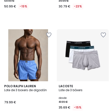
59.99 €
39.99 €
50.99 €
-15%
30.79 €
-23%
3
4,2
2
POLO RALPH LAUREN
2
LACOSTE
/
/ 5
Lote de 3 boxers de algodón
Lote de 3 bóxers
Colores
Colores
5
desde
79.99 €
41.99 €
35.69 €
-15%