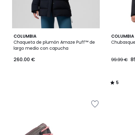
5
COLUMBIA
COLUMBIA
/
Chaqueta de plumón Amaze Puff™ de
Chubasquer
5
largo medio con capucha
260.00 €
8
99.99 €
5
/
5