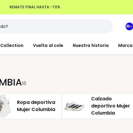
Devoluciones hasta 100 días
M
e
L
Collection
Vuelta al cole
Nuestra historia
Marca
R
+
UMBIA
16
Calzado
Ropa deportiva
deportivo Mujer
Mujer Columbia
Columbia