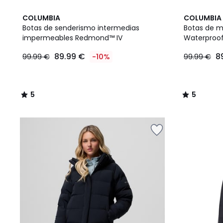
5
5
COLUMBIA
COLUMBIA
/
/
Botas de senderismo intermedias
Botas de 
5
5
impermeables Redmond™ IV
Waterproo
89.99
89.99 €
8
99.99 €
-10%
99.99 €
€
en
lugar
de
5
5
99.99
/
/
€
5
5
10%
descuento
aplicado.