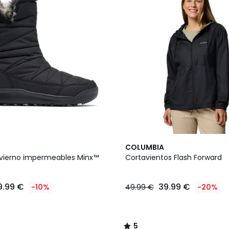
5
COLUMBIA
/
nvierno impermeables Minx™
Cortavientos Flash Forward
5
9.99 €
39.99 €
-10%
49.99 €
-20%
5