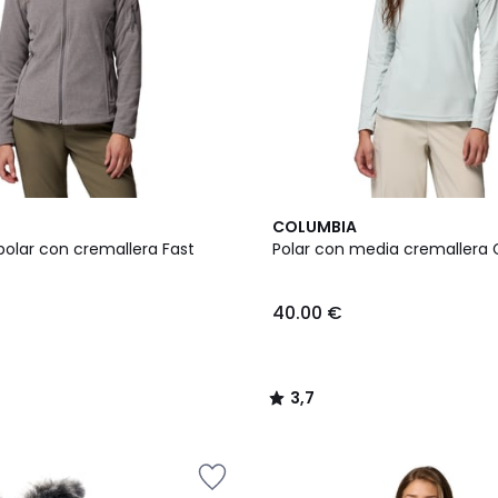
3,7
COLUMBIA
/ 5
olar con cremallera Fast
Polar con media cremallera G
40.00 €
3,7
/
5