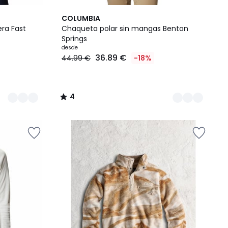
2
4
COLUMBIA
Colores
/
ra Fast
Chaqueta polar sin mangas Benton
5
Springs
desde
36.89 €
44.99 €
-18%
4
/
5