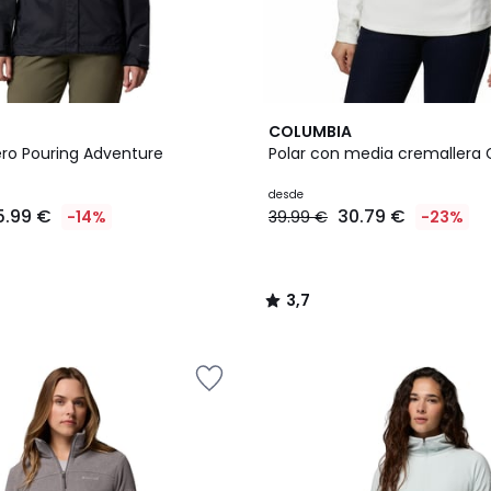
3
3,7
COLUMBIA
Colores
/ 5
o Pouring Adventure
Polar con media cremallera G
desde
5.99 €
30.79 €
-14%
39.99 €
-23%
3,7
/
5