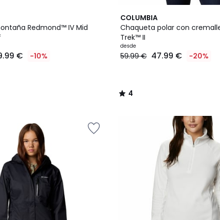
3
4
COLUMBIA
Colores
/
montaña Redmond™ IV Mid
Chaqueta polar con cremalle
5
f
Trek™ II
desde
9.99 €
47.99 €
-10%
59.99 €
-20%
4
/
5