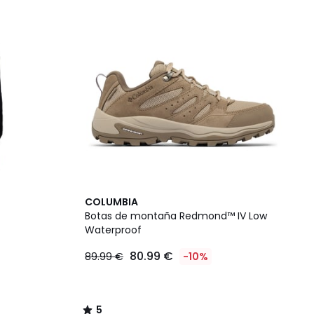
5
COLUMBIA
/
Botas de montaña Redmond™ IV Low
5
Waterproof
80.99 €
89.99 €
-10%
5