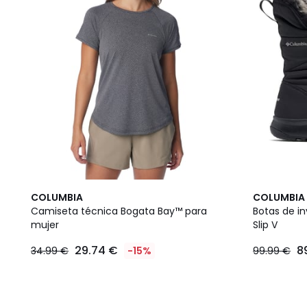
COLUMBIA
COLUMBIA
Camiseta técnica Bogata Bay™ para
Botas de i
mujer
Slip V
29.74 €
8
34.99 €
-15%
99.99 €