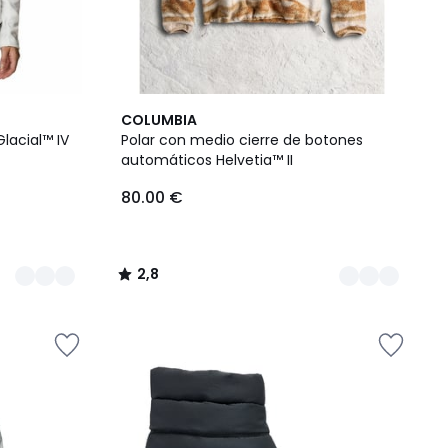
2
2,8
COLUMBIA
Colores
/ 5
lacial™ IV
Polar con medio cierre de botones
automáticos Helvetia™ II
80.00 €
2,8
/
5