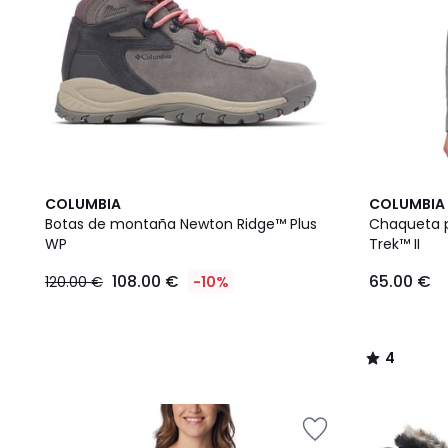
4
COLUMBIA
COLUMBIA
/
Botas de montaña Newton Ridge™ Plus
Chaqueta p
5
WP
Trek™ II
108.00 €
65.00 €
120.00 €
-10%
4
/
5