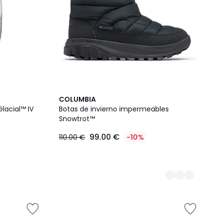
2
COLUMBIA
Colores
lacial™ IV
Botas de invierno impermeables
Snowtrot™
99.00 €
110.00 €
-10%