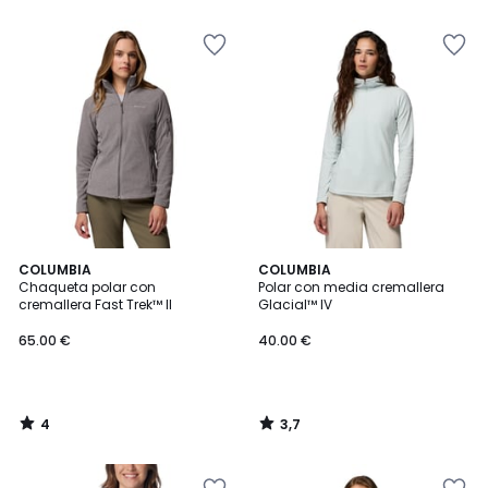
5
5
4
3,7
COLUMBIA
COLUMBIA
/
/ 5
Chaqueta polar con
Polar con media cremallera
5
cremallera Fast Trek™ II
Glacial™ IV
65.00 €
40.00 €
4
3,7
/
/
5
5