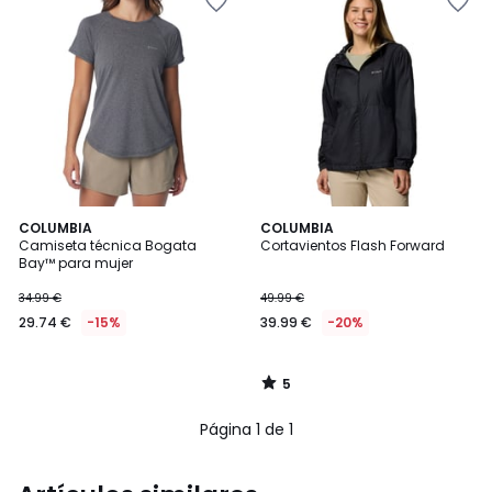
5
COLUMBIA
COLUMBIA
/
Camiseta técnica Bogata
Cortavientos Flash Forward
5
Bay™ para mujer
34.99 €
49.99 €
29.74 €
-15%
39.99 €
-20%
5
/
5
Página 1 de 1