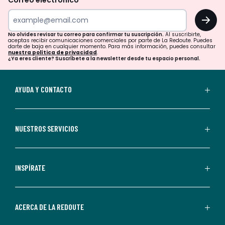
Correo electrónico
tu
OK
correo
para
No olvides revisar tu correo para confirmar tu suscripción.
Al suscribirte,
aceptas recibir comunicaciones comerciales por parte de La Redoute. Puedes
confirmar
darte de baja en cualquier momento. Para más información, puedes consultar
nuestra política de privacidad
.
tu
¿Ya eres cliente? Suscríbete a la newsletter desde tu espacio personal.
suscripción.
Al
AYUDA Y CONTACTO
suscribirte,
aceptas
recibir
NUESTROS SERVICIOS
comunicaciones
comerciales
personalizadas
INSPÍRATE
por
parte
de
ACERCA DE LA REDOUTE
La