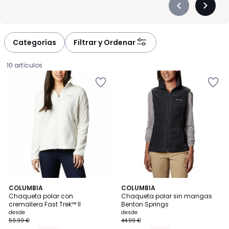
Précédent
Suivan
-
-
défiler
défiler
à
à
Categorías
Filtrar y Ordenar
gauche
droite
10 artículos
4
4
3
COLUMBIA
2
COLUMBIA
/
/
Chaqueta polar con
Chaqueta polar sin mangas
Colores
Colores
5
5
cremallera Fast Trek™ II
Benton Springs
Precio
desde
desde
59.99 €
44.99 €
a