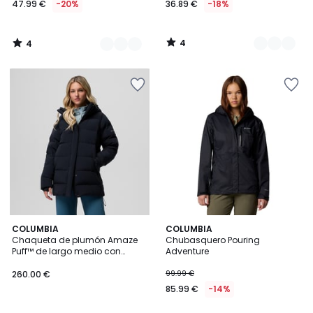
47.99 €
-20%
36.89 €
-18%
partir
de
47.99
4
4
€
/
/
5
5
en
lugar
de
59.99
€
20%
descuento
aplicado.
5
COLUMBIA
COLUMBIA
/
Chaqueta de plumón Amaze
Chubasquero Pouring
5
Puff™ de largo medio con
Adventure
capucha
260.00 €
99.99 €
85.99 €
-14%