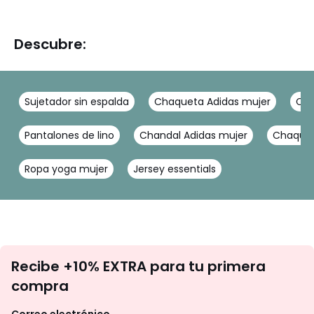
Descubre:
Sujetador sin espalda
Chaqueta Adidas mujer
Cha
Pantalones de lino
Chandal Adidas mujer
Chaquet
Ropa yoga mujer
Jersey essentials
No
Recibe +10% EXTRA para tu primera
te
compra
olvides
revisar