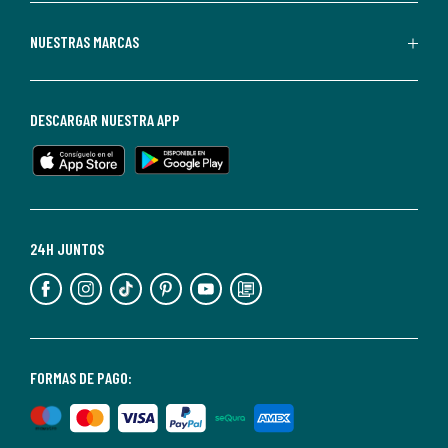
Redoute.
Puedes
NUESTRAS MARCAS
darte
de
baja
DESCARGAR NUESTRA APP
en
cualquier
momento.
Para
más
24H JUNTOS
información,
puedes
consultar
nuestra
<2>política
FORMAS DE PAGO:
de
privacidad</2>.