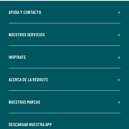
suscripción.
Al
AYUDA Y CONTACTO
suscribirte,
aceptas
recibir
NUESTROS SERVICIOS
comunicaciones
comerciales
personalizadas
INSPÍRATE
por
parte
de
ACERCA DE LA REDOUTE
La
Redoute.
Puedes
NUESTRAS MARCAS
darte
de
baja
DESCARGAR NUESTRA APP