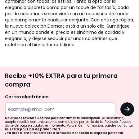
combinar con todos los estilos. Tanto si opta por la
elegancia discreta como por un toque de fantasía, cada
par de calcetines se convierte en un accesorio de moda
que complementa cualquier conjunto. Con entrega rápida,
la nueva colección Damart está a un solo clic. Sumérjase
en un mundo donde el precio es sinónimo de calidad y
elegancia, y déjese seducir por unos calcetines que
redefinen el bienestar cotidiano.
No
Recibe +10% EXTRA para tu primera
te
compra
olvides
revisar
Correo electrónico
tu
OK
correo
para
No olvides revisar tu correo para confirmar tu suscripción.
Al suscribirte,
aceptas recibir comunicaciones comerciales por parte de La Redoute. Puedes
confirmar
darte de baja en cualquier momento. Para más información, puedes consultar
nuestra política de privacidad
.
tu
¿Ya eres cliente? Suscríbete a la newsletter desde tu espacio personal.