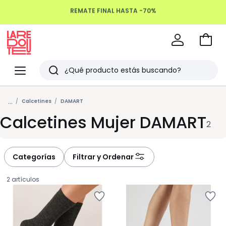
REMATE FINAL HASTA -70%
Devoluciones hasta 100 días
Ir
a
La
la
Redoute
Menu
Buscar
cesta
Últimos
...
artículos
Calcetines
DAMART
Calcetines Mujer DAMART
vistos
2
Categorías
Filtrar y Ordenar
2 artículos