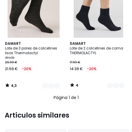
4,3
4
2
DAMART
2
DAMART
/ 5
/
Lote de 3 pares de calcetines
Lote de 2 calcetines de cama
Colores
Colores
5
lisos Thermolactyl
THERMOLACTYL
Precio
desde
26.99 €
17.99 €
a
21.59 €
-20%
14.39 €
-20%
partir
de
21.59
4
4,3
€
/
/
5
5
en
Página 1 de 1
lugar
de
26.99
Artículos similares
€
20%
descuento