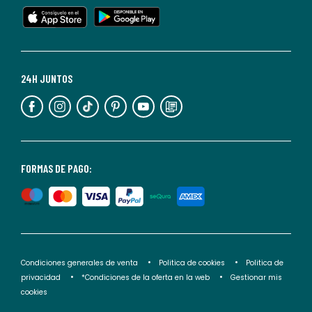
en
cualquier
momento.
Para
más
24H JUNTOS
información,
puedes
consultar
nuestra
<2>política
FORMAS DE PAGO:
de
privacidad</2>.
Condiciones generales de venta
Politica de cookies
Politica de
privacidad
*Condiciones de la oferta en la web
Gestionar mis
cookies