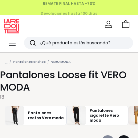
Devoluciones hasta 100 días
Ir
a
La
la
Redoute
Menu
Buscar
cesta
Últimos
...
artículos
Pantalones anchos
VERO MODA
Pantalones Loose fit VERO
vistos
MODA
13
Pantalones
Pantalones
cigarette Vero
rectos Vero moda
moda