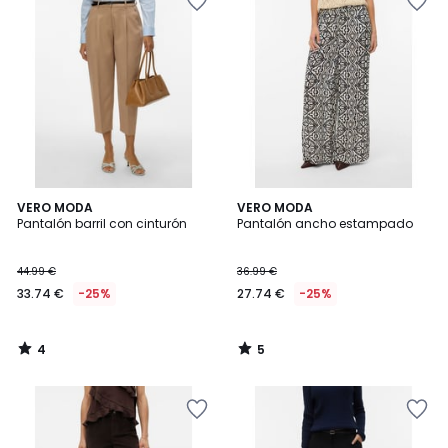
4
5
VERO MODA
VERO MODA
/
/
Pantalón barril con cinturón
Pantalón ancho estampado
5
5
44.99 €
36.99 €
33.74 €
-25%
27.74 €
-25%
4
5
/
/
5
5