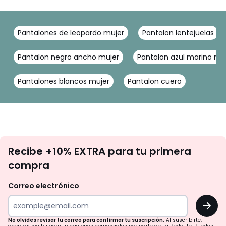
Pantalones de leopardo mujer
Pantalon lentejuelas
Pantalon negro ancho mujer
Pantalon azul marino mu
Pantalones blancos mujer
Pantalon cuero
No
Recibe +10% EXTRA para tu primera
te
compra
olvides
revisar
Correo electrónico
tu
OK
correo
para
No olvides revisar tu correo para confirmar tu suscripción.
Al suscribirte,