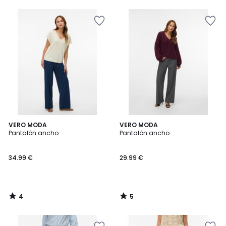
5
5
4
5
VERO MODA
VERO MODA
/
/
Pantalón ancho
Pantalón ancho
5
5
34.99 €
29.99 €
4
5
/
/
5
5