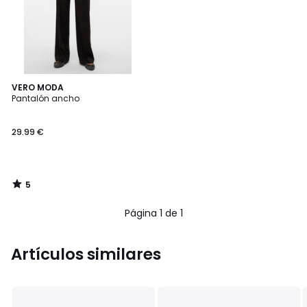
5
VERO MODA
/
Pantalón ancho
5
29.99 €
5
/
5
Página 1 de 1
Artículos similares