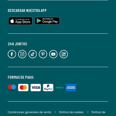
de
baja
DESCARGAR NUESTRA APP
en
cualquier
momento.
Para
más
24H JUNTOS
información,
puedes
consultar
nuestra
<2>política
FORMAS DE PAGO:
de
privacidad</2>.
Condiciones generales de venta
Politica de cookies
Politica de