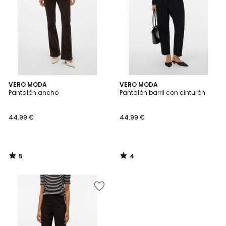
5
4
VERO MODA
VERO MODA
/
/
Pantalón ancho
Pantalón barril con cinturón
5
5
44.99 €
44.99 €
5
4
/
/
5
5