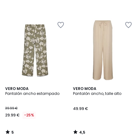
5
4,5
VERO MODA
VERO MODA
/
/ 5
Pantalón ancho estampado
Pantalón ancho, talle alto
5
39.99 €
49.99 €
29.99 €
-25%
5
4,5
/
/