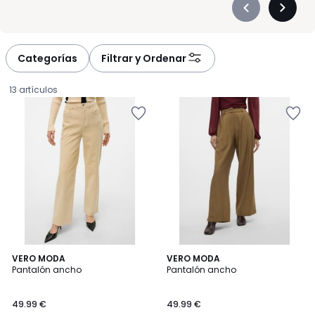
Précédent
Suivan
-
-
défiler
défiler
à
à
Categorías
Filtrar y Ordenar
gauche
droite
13 artículos
5
4
VERO MODA
VERO MODA
/
/
Pantalón ancho
Pantalón ancho
5
5
49.99
49.99 €
49.99 €
€.