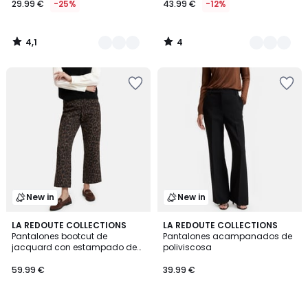
29.99 €
-25%
43.99 €
-12%
partir
de
29.99
4,1
4
€
/
/
5
5
en
lugar
de
39.99
€
25%
descuento
aplicado.
New in
New in
LA REDOUTE COLLECTIONS
2
LA REDOUTE COLLECTIONS
Pantalones bootcut de
Pantalones acampanados de
Colores
jacquard con estampado de
poliviscosa
leopardo
59.99 €
39.99 €