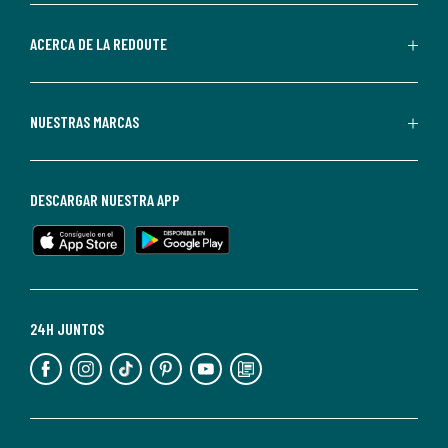
parte
de
ACERCA DE LA REDOUTE
La
Redoute.
Puedes
NUESTRAS MARCAS
darte
de
baja
DESCARGAR NUESTRA APP
en
cualquier
momento.
Para
más
24H JUNTOS
información,
puedes
consultar
nuestra