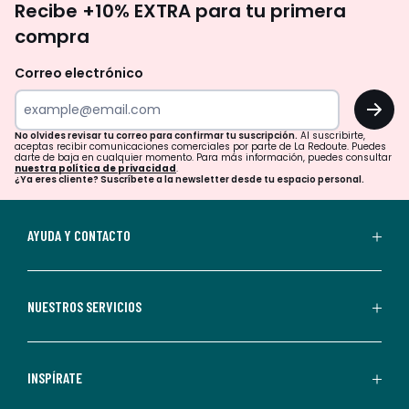
Recibe +10% EXTRA para tu primera
te
compra
olvides
revisar
Correo electrónico
tu
OK
correo
para
No olvides revisar tu correo para confirmar tu suscripción.
Al suscribirte,
aceptas recibir comunicaciones comerciales por parte de La Redoute. Puedes
confirmar
darte de baja en cualquier momento. Para más información, puedes consultar
nuestra política de privacidad
.
tu
¿Ya eres cliente? Suscríbete a la newsletter desde tu espacio personal.
suscripción.
Al
AYUDA Y CONTACTO
suscribirte,
aceptas
recibir
NUESTROS SERVICIOS
comunicaciones
comerciales
personalizadas
INSPÍRATE
por