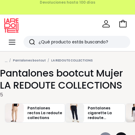
Ir
a
La
la
Redoute
Menu
Buscar
cesta
Últimos
...
artículos
Pantalones bootcut
LA REDOUTE COLLECTIONS
Pantalones bootcut Mujer
vistos
LA REDOUTE COLLECTIONS
5
Pantalones
Pantalones
rectos La redoute
cigarette La
collections
redoute
collections