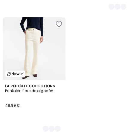
New in
2
LA REDOUTE COLLECTIONS
Pantalón flare de algodón
Colores
49.99 €