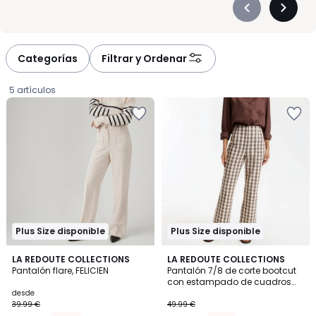
Précédent
Suivan
-
-
défiler
défiler
à
à
Categorías
Filtrar y Ordenar
gauche
droite
5 artículos
Plus Size disponible
Plus Size disponible
4,1
4
4
LA REDOUTE COLLECTIONS
2
LA REDOUTE COLLECTIONS
/ 5
/
Pantalón flare, FELICIEN
Pantalón 7/8 de corte bootcut
Colores
Colores
5
con estampado de cuadros
Precio
vichy
desde
39.99 €
49.99 €
a