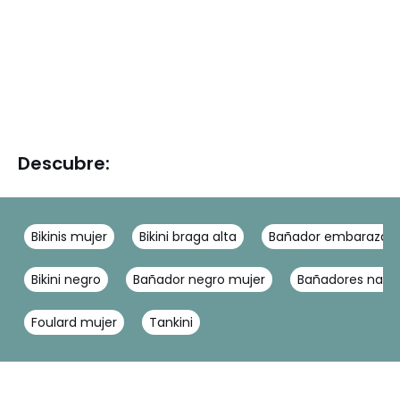
Descubre:
Bikinis mujer
Bikini braga alta
Bañador embarazad
Bikini negro
Bañador negro mujer
Bañadores nata
Foulard mujer
Tankini