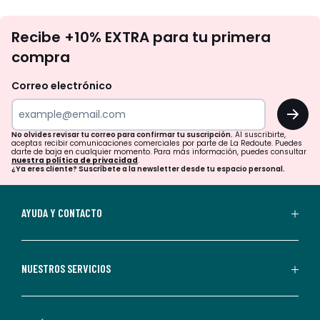
No
Recibe +10% EXTRA para tu primera
te
compra
olvides
revisar
Correo electrónico
tu
OK
correo
para
No olvides revisar tu correo para confirmar tu suscripción.
Al suscribirte,
aceptas recibir comunicaciones comerciales por parte de La Redoute. Puedes
confirmar
darte de baja en cualquier momento. Para más información, puedes consultar
nuestra política de privacidad
.
tu
¿Ya eres cliente? Suscríbete a la newsletter desde tu espacio personal.
suscripción.
Al
AYUDA Y CONTACTO
suscribirte,
aceptas
recibir
NUESTROS SERVICIOS
comunicaciones
comerciales