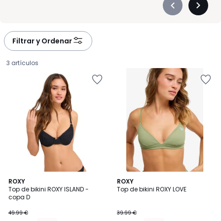
Précédent
Suivan
-
-
défiler
défiler
à
à
Filtrar y Ordenar
gauche
droite
3 artículos
ROXY
2
ROXY
Top de bikini ROXY ISLAND -
Top de bikini ROXY LOVE
Colores
copa D
42.49
49.99 €
39.99 €
€