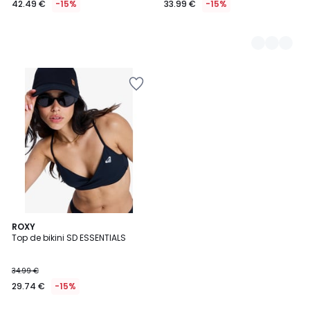
42.49 €
-15%
33.99 €
-15%
en
lugar
de
49.99
€
15%
descuento
aplicado.
ROXY
Top de bikini SD ESSENTIALS
34.99 €
29.74 €
-15%