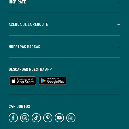
personalizadas
INSPÍRATE
por
parte
de
ACERCA DE LA REDOUTE
La
Redoute.
Puedes
NUESTRAS MARCAS
darte
de
baja
DESCARGAR NUESTRA APP
en
cualquier
momento.
Para
más
24H JUNTOS
información,
puedes
consultar