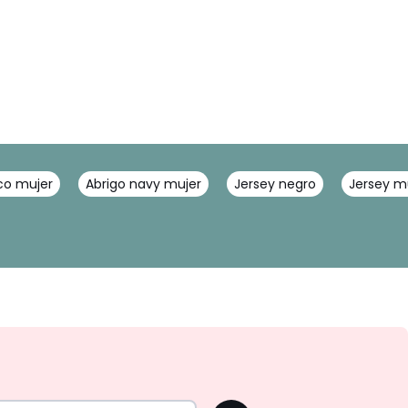
co mujer
Abrigo navy mujer
Jersey negro
Jersey m