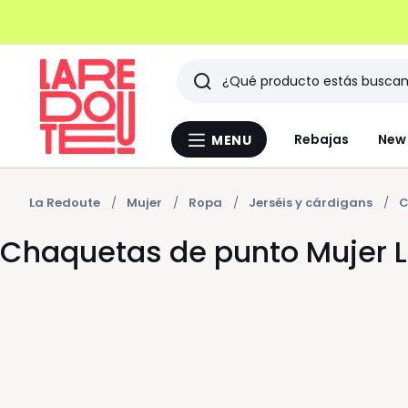
Buscar
Últimos
Rebajas
New 
MENU
Menu
artículos
La
Redoute
vistos
La Redoute
Mujer
Ropa
Jerséis y cárdigans
C
Chaquetas de punto Mujer 