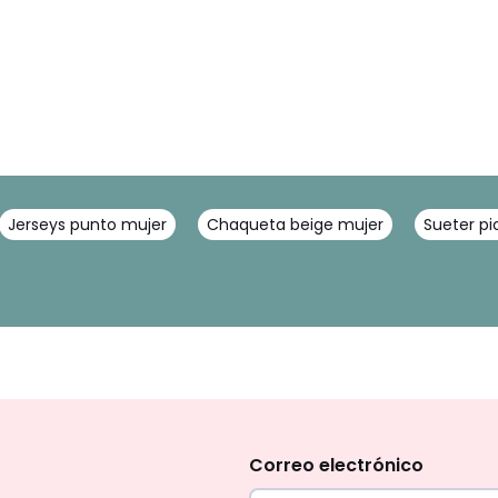
Jerseys punto mujer
Chaqueta beige mujer
Sueter pi
No
te
olvides
Correo electrónico