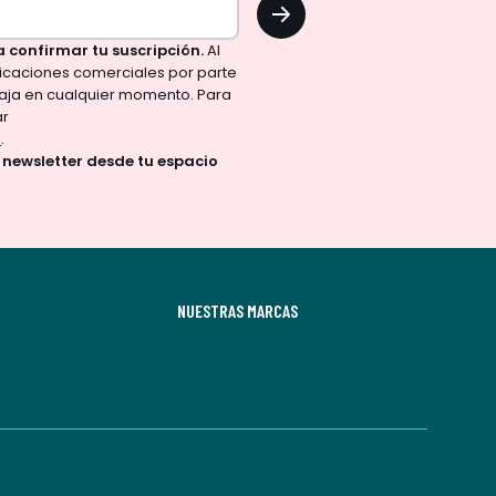
OK
a confirmar tu suscripción.
Al
nicaciones comerciales por parte
aja en cualquier momento. Para
ar
d
.
a newsletter desde tu espacio
NUESTRAS MARCAS