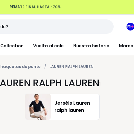
REMATE FINAL HASTA -70%
Devoluciones hasta 100 días
M
e
L
Collection
Vuelta al cole
Nuestra historia
Marca
R
+
haquetas de punto
LAUREN RALPH LAUREN
LAUREN RALPH LAUREN
1
Jerséis Lauren
ralph lauren