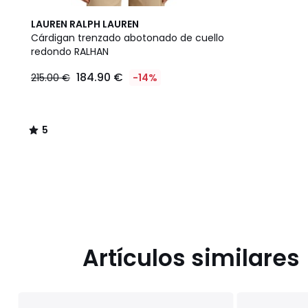
5
LAUREN RALPH LAUREN
/
Cárdigan trenzado abotonado de cuello
5
redondo RALHAN
184.90
184.90 €
215.00 €
-14%
€
en
lugar
de
5
215.00
/
€
5
14%
descuento
aplicado.
Artículos similares