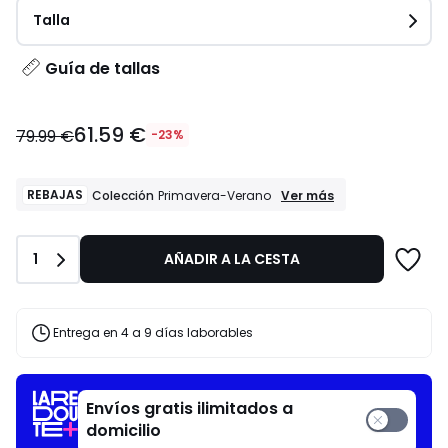
Talla
Guía de tallas
61.59
61.59 €
€
79.99 €
-23%
en
lugar
de
REBAJAS
REBAJAS
Ver más
Colección
Primavera-Verano
Colección
79.99
Primavera-
€
Verano
23%
Cantidad
1
AÑADIR A LA CESTA
descuento
aplicado.
Entrega en 4 a 9 días laborables
Envíos gratis ilimitados a
domicilio