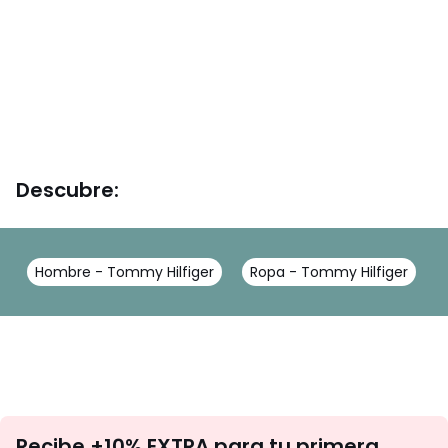
Descubre:
Hombre - Tommy Hilfiger
Ropa - Tommy Hilfiger
No
Recibe +10% EXTRA para tu primera