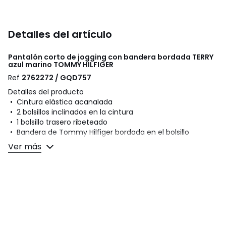
Detalles del artículo
Pantalón corto de jogging con bandera bordada TERRY
azul marino
TOMMY HILFIGER
Ref
2762272 / GQD757
Detalles del producto
• Cintura elástica acanalada
• 2 bolsillos inclinados en la cintura
• 1 bolsillo trasero ribeteado
• Bandera de Tommy Hilfiger bordada en el bolsillo
• Tiro: estándar
Ver más
Composición y cuidados
• 100 % algodón
• Tejido de felpa
• Para su cuidado, te recomendamos seguir los consejos
indicados en la etiqueta
Colores
Azul Marino