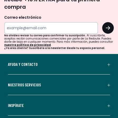
te
compra
olvides
revisar
Correo electrónico
tu
OK
correo
para
No olvides revisar tu correo para confirmar tu suscripción.
Al suscribirte,
aceptas recibir comunicaciones comerciales por parte de La Redoute. Puedes
confirmar
darte de baja en cualquier momento. Para más información, puedes consultar
nuestra política de privacidad
.
tu
¿Ya eres cliente? Suscríbete a la newsletter desde tu espacio personal.
suscripción.
Al
AYUDA Y CONTACTO
suscribirte,
aceptas
recibir
NUESTROS SERVICIOS
comunicaciones
comerciales
personalizadas
INSPÍRATE
por