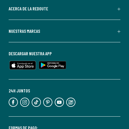
parte
de
ACERCA DE LA REDOUTE
La
Redoute.
Puedes
NUESTRAS MARCAS
darte
de
baja
DESCARGAR NUESTRA APP
en
cualquier
momento.
Para
más
24H JUNTOS
información,
puedes
consultar
nuestra
<2>política
FORMAS DE PAGO: