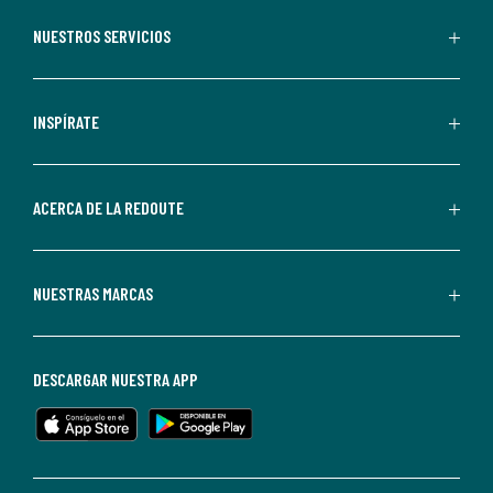
aceptas
recibir
NUESTROS SERVICIOS
comunicaciones
comerciales
personalizadas
INSPÍRATE
por
parte
de
ACERCA DE LA REDOUTE
La
Redoute.
Puedes
NUESTRAS MARCAS
darte
de
baja
DESCARGAR NUESTRA APP
en
cualquier
momento.
Para