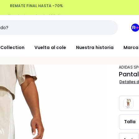
Devoluciones hasta 100 días
M
e
L
Collection
Vuelta al cole
Nuestra historia
Marca
R
+
ADIDAS 
Pantal
Detalles d
Talla