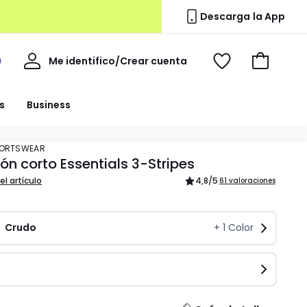
Descarga la App
Mi
Me identifico/Crear cuenta
i
Ver
Ir
cuenta
spacio
mis
a
a
favoritos
la
s
Business
edoute
cesta
SPORTSWEAR
ón corto Essentials 3-Stripes
el artículo
4,8
/5
61 valoraciones
Crudo
+
1
Color