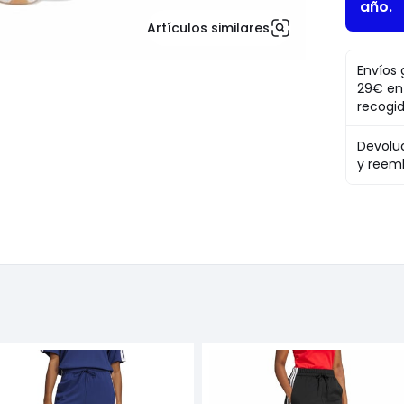
año.
Artículos similares
Envíos 
29€ en
recogi
Devolu
y reem