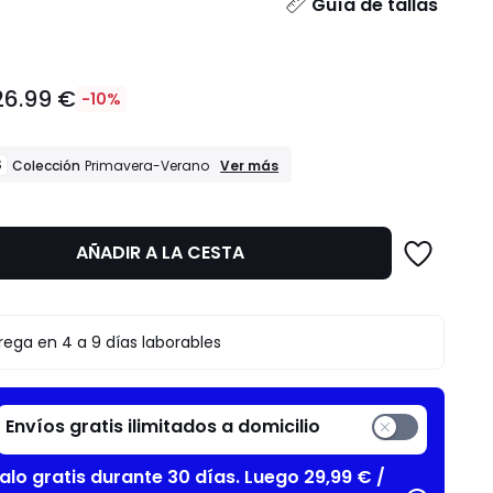
dad
Guía de tallas
26.99 €
-10%
REBAJAS
S
Ver más
Colección
Primavera-Verano
Colección
Primavera-
Verano
AÑADIR A LA CESTA
to
rega en 4 a 9 días laborables
Envíos gratis ilimitados a domicilio
alo gratis durante 30 días. Luego 29,99 € /