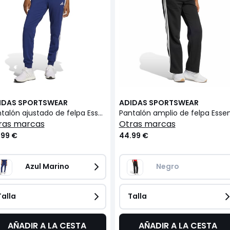
IDAS SPORTSWEAR
ADIDAS SPORTSWEAR
Pantalón ajustado de felpa Essentials 3 stripes
tras marcas
otras marcas
.99 €
44.99 €
Azul Marino
Negro
Talla
Talla
AÑADIR A LA CESTA
AÑADIR A LA CESTA