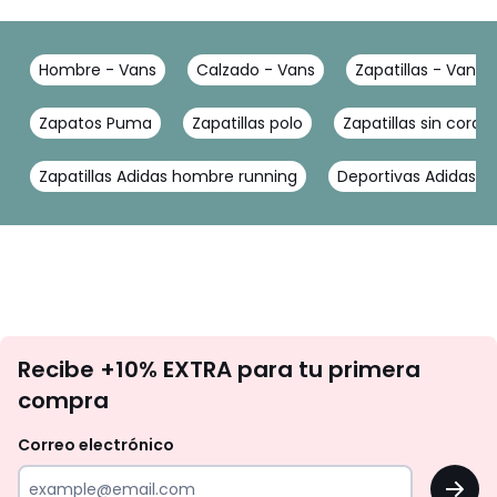
Hombre - Vans
Calzado - Vans
Zapatillas - Vans
Zapatos Puma
Zapatillas polo
Zapatillas sin cord
Zapatillas Adidas hombre running
Deportivas Adidas 
No
Recibe +10% EXTRA para tu primera
te
compra
olvides
revisar
Correo electrónico
tu
OK
correo