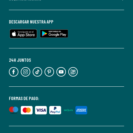
darte
de
baja
DESCARGAR NUESTRA APP
en
cualquier
momento.
Para
más
24H JUNTOS
información,
puedes
consultar
nuestra
<2>política
FORMAS DE PAGO:
de
privacidad</2>.