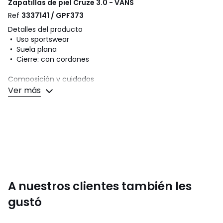
Zapatillas de piel Cruze 3.0 - VANS
Ref
3337141 / GPF373
Detalles del producto
• Uso sportswear
• Suela plana
• Cierre: con cordones
Composición y cuidados
• Exterior: 100% piel
Ver más
• Interior: 100% tela
• Plantilla: 100% tela
• Suela: 100 % caucho
Colores
Blanco, Negro
Tallas
36, 37, 38, 39, 40
A nuestros clientes también les
gustó