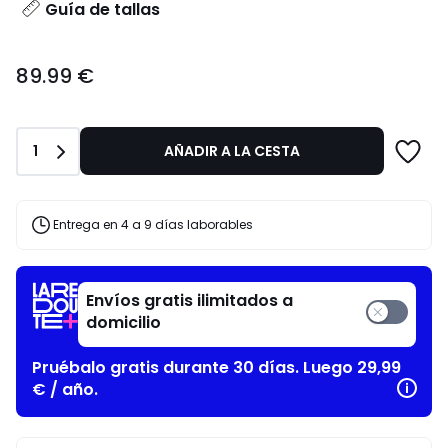
Guía de tallas
89.99
89.99 €
€.
Cantidad
1
AÑADIR A LA CESTA
Entrega en 4 a 9 días laborables
Envíos gratis ilimitados a
domicilio
Pruébalo gratis durante 30 días. Luego 29,99
€ / año.