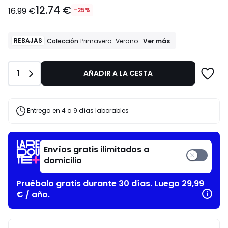
12.74
12.74 €
€
16.99 €
-25%
en
lugar
de
REBAJAS
REBAJAS
Ver más
Colección
Primavera-Verano
Colección
16.99
Primavera-
€
Verano
25%
Cantidad
1
AÑADIR A LA CESTA
descuento
aplicado.
Entrega en 4 a 9 días laborables
Envíos gratis ilimitados a
domicilio
Pruébalo gratis durante 30 días. Luego 29,99
€ / año.