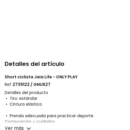
Detalles del artículo
Short ciclista Jaia Life - ONLY PLAY
Ref
2739122 / GNU627
Detalles del producto
• Tiro: estándar
• Cintura elástica
• Prenda adecuada para practicar deporte
Composición y cuidados
• 90% poliamida, 10% elastán
Ver más