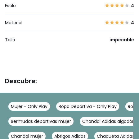
Estilo
4
Material
4
Talla
impecable
Descubre:
Mujer - Only Play
Ropa Deportiva - Only Play
Ropa 
Bermudas deportivas mujer
Chandal Adidas algodón
Chandal mujer
Abrigos Adidas
Chaqueta Adidas m