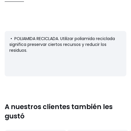
• Al menos un 50 % de poliamida reciclada
• Para su cuidado, te recomendamos seguir los consejos
indicados en la etiqueta
• POLIAMIDA RECICLADA. Utilizar poliamida reciclada
significa preservar ciertos recursos y reducir los
Información sobre origen y proceso de fabricación
residuos.
• Origen de fabricación (tejido, teñido, estampado,
confección): Turquía
• Rechaza las microfibras de plástico en el medio
ambiente durante el lavado.
Colores
Negro, Azulón
Tallas
XS/S, S/M, M/L
A nuestros clientes también les
gustó