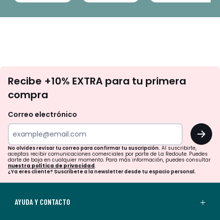
No
Recibe +10% EXTRA para tu primera
te
compra
olvides
revisar
Correo electrónico
tu
OK
correo
para
No olvides revisar tu correo para confirmar tu suscripción.
Al suscribirte,
aceptas recibir comunicaciones comerciales por parte de La Redoute. Puedes
confirmar
darte de baja en cualquier momento. Para más información, puedes consultar
nuestra política de privacidad
.
tu
¿Ya eres cliente? Suscríbete a la newsletter desde tu espacio personal.
suscripción.
Al
AYUDA Y CONTACTO
suscribirte,