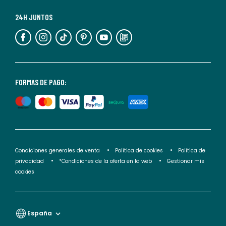
Para
más
24H JUNTOS
información,
puedes
consultar
nuestra
<2>política
FORMAS DE PAGO:
de
privacidad</2>.
Condiciones generales de venta
Politica de cookies
Politica de
privacidad
*Condiciones de la oferta en la web
Gestionar mis
cookies
España