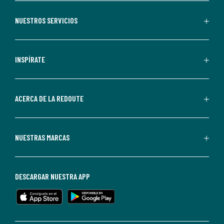
aceptas
recibir
NUESTROS SERVICIOS
comunicaciones
comerciales
personalizadas
INSPÍRATE
por
parte
de
ACERCA DE LA REDOUTE
La
Redoute.
Puedes
NUESTRAS MARCAS
darte
de
baja
DESCARGAR NUESTRA APP
en
cualquier
momento.