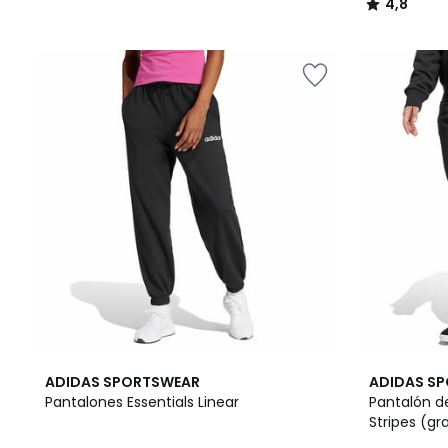
4,8
/
5
5
4,8
ADIDAS SPORTSWEAR
ADIDAS S
/
/ 5
Pantalones Essentials Linear
Pantalón de
5
Stripes (g