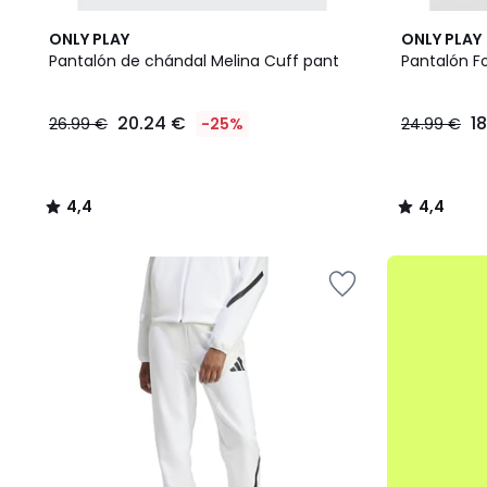
4,4
2
4,4
ONLY PLAY
ONLY PLAY
/ 5
Colores
/ 5
Pantalón de chándal Melina Cuff pant
Pantalón F
20.24
20.24 €
1
26.99 €
-25%
24.99 €
€
en
lugar
de
4,4
4,4
26.99
/
/
€
5
5
25%
.
descuento
aplicado.