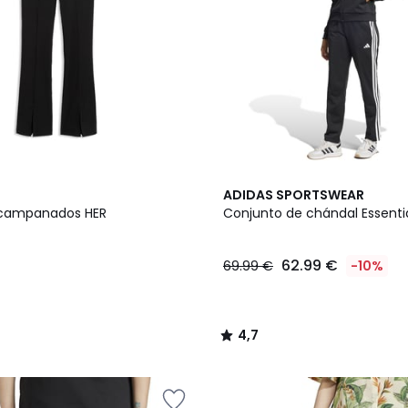
4
4,7
ADIDAS SPORTSWEAR
Colores
/ 5
acampanados HER
Conjunto de chándal Essentia
62.99 €
69.99 €
-10%
4,7
/
5