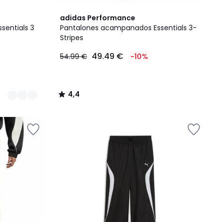
4,4
adidas Performance
/ 5
sentials 3
Pantalones acampanados Essentials 3-
Stripes
49.49 €
54.99 €
-10%
4,4
/
5