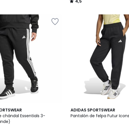
4,5
/
5
5
PORTSWEAR
ADIDAS SPORTSWEAR
/
 chándal Essentials 3-
Pantalón de felpa Futur Icon
5
rande)