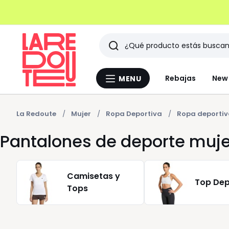
Buscar
Últimos
Rebajas
New 
MENU
Menu
artículos
La
Redoute
vistos
La Redoute
Mujer
Ropa Deportiva
Ropa deportiv
Pantalones de deporte muje
Camisetas y
Top Dep
Tops