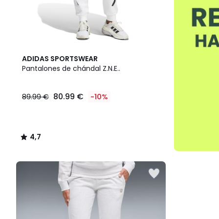
4,7
ADIDAS SPORTSWEAR
/ 5
Pantalones de chándal Z.N.E..
80.99 €
89.99 €
-10%
4,7
/
5