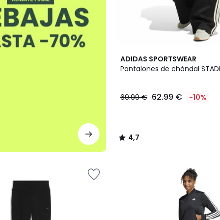
4,7
ADIDAS SPORTSWEAR
/ 5
Pantalones de chándal STAD
62.99 €
69.99 €
-10%
4,7
/
5