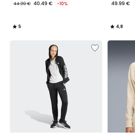
40.49 €
49.99 €
44.99 €
-10%
5
4,8
/
/
5
5