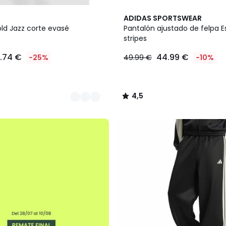
2
4,5
ADIDAS SPORTSWEAR
Colores
/ 5
old Jazz corte evasé
Pantalón ajustado de felpa Es
stripes
8.74 €
44.99 €
-25%
49.99 €
-10%
4,5
/
5