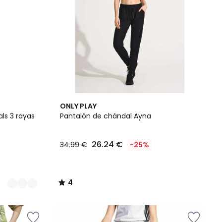
4
ONLY PLAY
/
ls 3 rayas
Pantalón de chándal Ayna
5
26.24 €
34.99 €
-25%
4
/
5