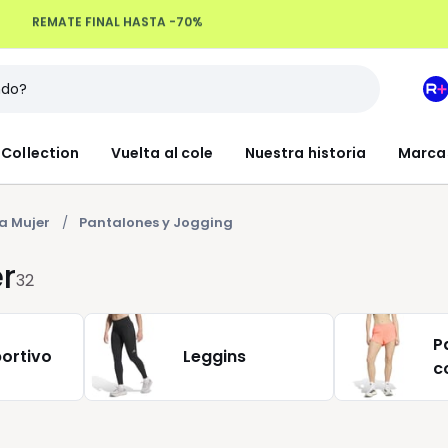
Devoluciones hasta 100 días
M
e
L
Collection
Vuelta al cole
Nuestra historia
Marca
R
+
a Mujer
Pantalones y Jogging
r
32
P
ortivo
Leggins
c