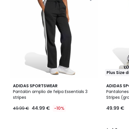
Plus Size 
4,8
ADIDAS SPORTSWEAR
ADIDAS S
/ 5
Pantalón amplio de felpa Essentials 3
Pantalones
stripes
Stripes (gr
44.99 €
49.99 €
49.99 €
-10%