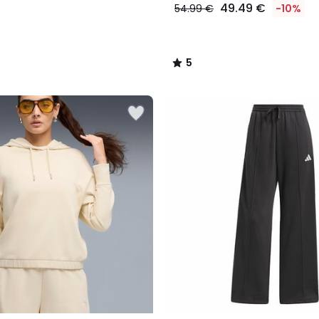
49.49 €
54.99 €
-10%
5
/
5