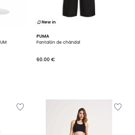
New in
PUMA
IUM
Pantalón de chándal
60.00 €