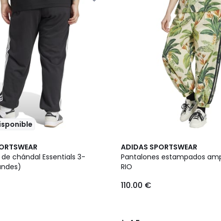
disponible
4,5
PORTSWEAR
ADIDAS SPORTSWEAR
/ 5
 de chándal Essentials 3-
Pantalones estampados amp
andes)
RIO
110.00 €