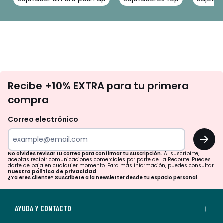
No
Recibe +10% EXTRA para tu primera
te
compra
olvides
revisar
Correo electrónico
tu
OK
correo
para
No olvides revisar tu correo para confirmar tu suscripción.
Al suscribirte,
aceptas recibir comunicaciones comerciales por parte de La Redoute. Puedes
confirmar
darte de baja en cualquier momento. Para más información, puedes consultar
nuestra política de privacidad
.
tu
¿Ya eres cliente? Suscríbete a la newsletter desde tu espacio personal.
suscripción.
Al
AYUDA Y CONTACTO
suscribirte,