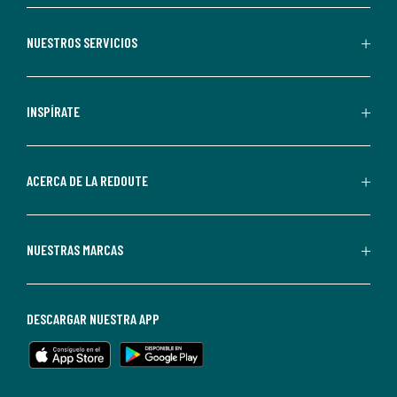
aceptas
recibir
NUESTROS SERVICIOS
comunicaciones
comerciales
personalizadas
INSPÍRATE
por
parte
de
ACERCA DE LA REDOUTE
La
Redoute.
Puedes
NUESTRAS MARCAS
darte
de
baja
DESCARGAR NUESTRA APP
en
cualquier
momento.