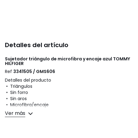
Detalles del artículo
Sujetador triángulo de microfibra y encaje azul
TOMMY
HILFIGER
Ref
3341505 / GMS606
Detalles del producto
• Triángulos
• Sin forro
• Sin aros
• Microfibra/encaje
• Tirantes ajustables
Ver más
• Banda elástica tono sobre tono con logotipo Tommy
Hilfiger
Composición y cuidados