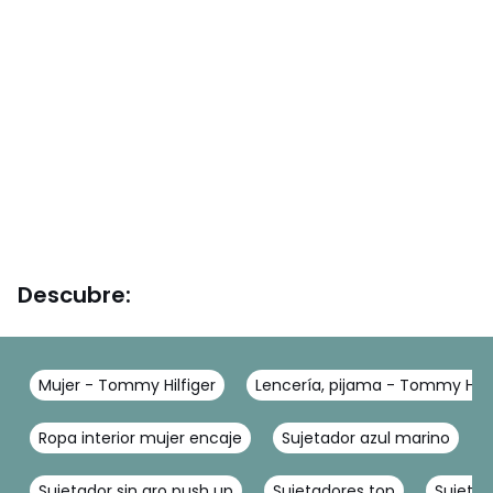
Descubre:
Mujer - Tommy Hilfiger
Lencería, pijama - Tommy Hilf
Ropa interior mujer encaje
Sujetador azul marino
Sujetador sin aro push up
Sujetadores top
Sujetad