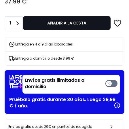
37.99 €
€.
Cantidad
1
AÑADIR A LA CESTA
Entrega en 4 a 9 días laborables
Entrega a domicilio desde
3.99 €
Envíos gratis ilimitados a
domicilio
Pruébalo gratis durante 30 días. Luego 29,99
€ / año.
Envíos gratis desde 29€ en puntos de recogida