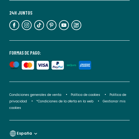
Para
más
24H JUNTOS
información,
puedes
consultar
nuestra
<2>política
FORMAS DE PAGO:
de
privacidad</2>.
Condiciones generales de venta
Politica de cookies
Politica de
privacidad
*Condiciones de la oferta en la web
Gestionar mis
cookies
España