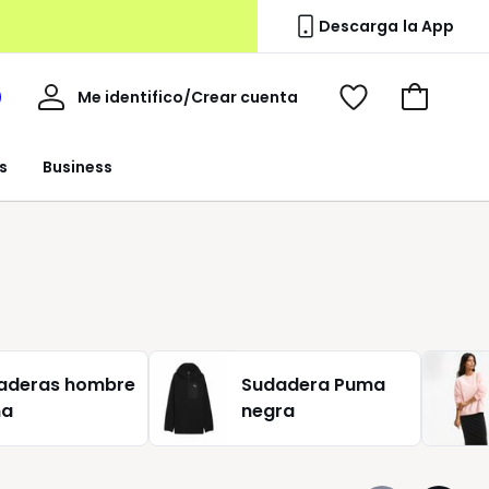
Descarga la App
Mi
Me identifico/Crear cuenta
i
Ver
Ir
cuenta
spacio
mis
a
a
favoritos
la
s
Business
edoute
cesta
aderas hombre
Sudadera Puma
ma
negra