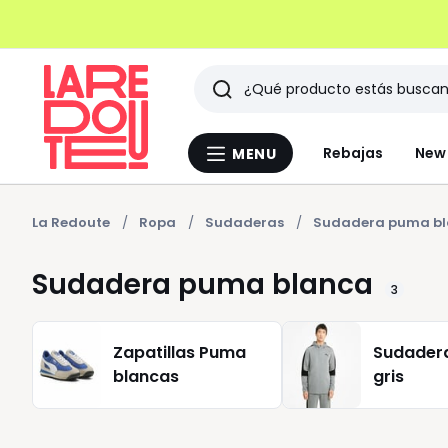
Buscar
Últimos
Rebajas
New 
MENU
Menu
artículos
La
Redoute
vistos
La Redoute
Ropa
Sudaderas
Sudadera puma b
Sudadera puma blanca
3
Zapatillas Puma
Sudader
blancas
gris