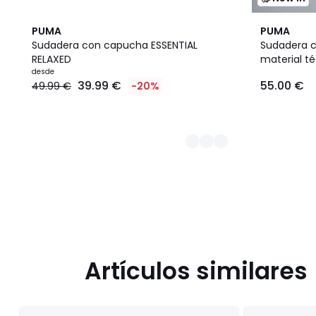
2
2
PUMA
PUMA
Colores
Colores
Sudadera con capucha ESSENTIAL
Sudadera c
RELAXED
material t
Precio
desde
39.99 €
55.00 €
49.99 €
-20%
a
partir
de
39.99
€
en
lugar
de
49.99
€
20%
descuento
aplicado.
Artículos similares