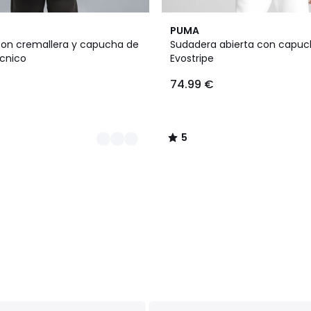
2
5
PUMA
Colores
/
on cremallera y capucha de
Sudadera abierta con capu
5
écnico
Evostripe
74.99 €
5
/
5