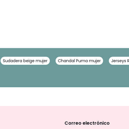
Sudadera beige mujer
Chandal Puma mujer
Jerseys 
No
te
olvides
Correo electrónico