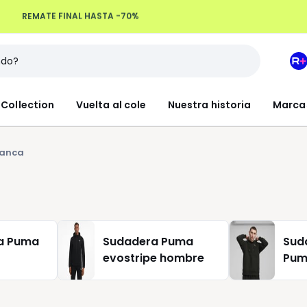
REMATE FINAL HASTA -70%
Devoluciones hasta 100 días
M
e
L
Collection
Vuelta al cole
Nuestra historia
Marca
R
+
lanca
a Puma
Sudadera Puma
Sud
evostripe hombre
Pu