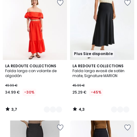
Plus Size disponible
3,7
4,3
2
LA REDOUTE COLLECTIONS
3
LA REDOUTE COLLECTIONS
/ 5
/ 5
Falda larga con volante de
Falda larga evasé de satén
Colores
Colores
algodón
mate, Signature MARION
49.99 €
45.99 €
34.99 €
-30%
25.29 €
-45%
3,7
4,3
/
/
5
5