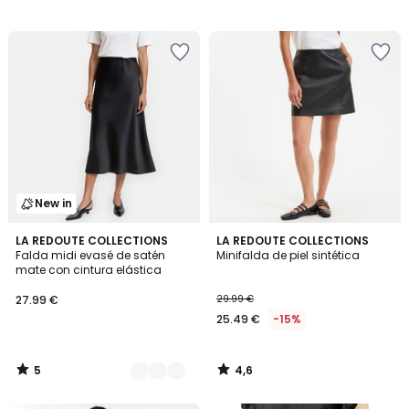
New in
5
4,6
3
LA REDOUTE COLLECTIONS
LA REDOUTE COLLECTIONS
/
/ 5
Falda midi evasé de satén
Minifalda de piel sintética
Colores
5
mate con cintura elástica
27.99 €
29.99 €
25.49 €
-15%
5
4,6
/
/
5
5