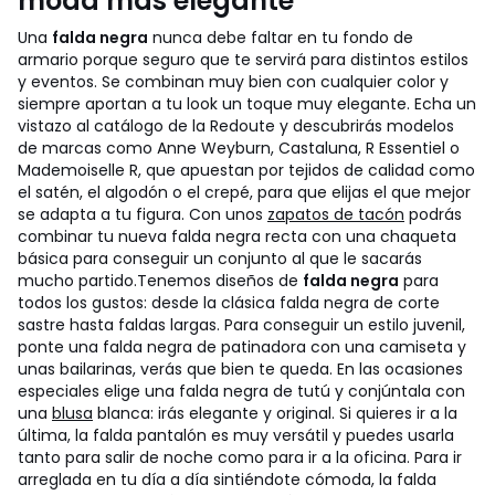
moda más elegante
Una
falda negra
nunca debe faltar en tu fondo de
armario porque seguro que te servirá para distintos estilos
y eventos. Se combinan muy bien con cualquier color y
siempre aportan a tu look un toque muy elegante. Echa un
vistazo al catálogo de la Redoute y descubrirás modelos
de marcas como Anne Weyburn, Castaluna, R Essentiel o
Mademoiselle R, que apuestan por tejidos de calidad como
el satén, el algodón o el crepé, para que elijas el que mejor
se adapta a tu figura. Con unos
zapatos de tacón
podrás
combinar tu nueva falda negra recta con una chaqueta
básica para conseguir un conjunto al que le sacarás
mucho partido.
Tenemos diseños de
falda negra
para
todos los gustos: desde la clásica falda negra de corte
sastre hasta faldas largas. Para conseguir un estilo juvenil,
ponte una falda negra de patinadora con una camiseta y
unas bailarinas, verás que bien te queda. En las ocasiones
especiales elige una falda negra de tutú y conjúntala con
una
blusa
blanca: irás elegante y original. Si quieres ir a la
última, la falda pantalón es muy versátil y puedes usarla
tanto para salir de noche como para ir a la oficina. Para ir
arreglada en tu día a día sintiéndote cómoda, la falda