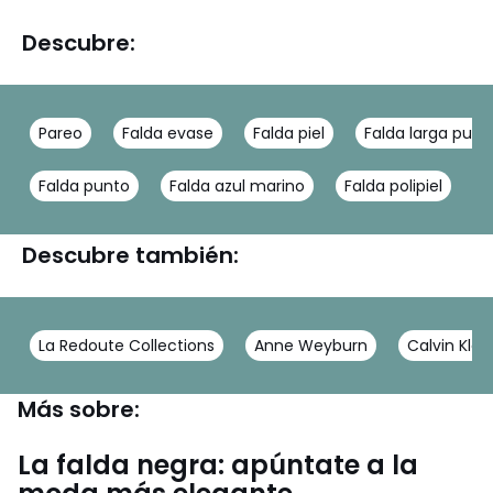
Descubre:
Pareo
Falda evase
Falda piel
Falda larga punt
Falda punto
Falda azul marino
Falda polipiel
Descubre también:
La Redoute Collections
Anne Weyburn
Calvin Klei
Más sobre:
La falda negra: apúntate a la