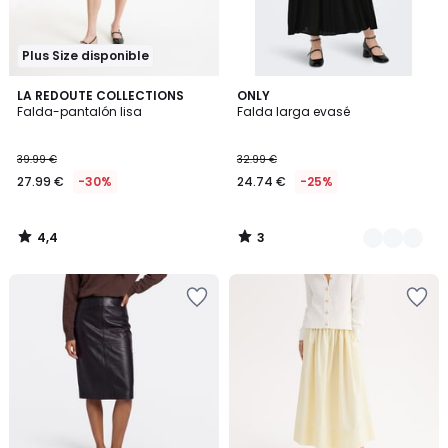
Plus Size disponible
4,4
3
LA REDOUTE COLLECTIONS
2
ONLY
/ 5
/
Falda-pantalón lisa
Falda larga evasé
Colores
5
39.99 €
32.99 €
27.99 €
-30%
24.74 €
-25%
4,4
3
/
/
5
5