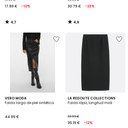
17.99 €
-10%
30.79 €
-23%
4,7
4,9
/
/
5
5
3,9
4,6
VERO MODA
LA REDOUTE COLLECTIONS
/ 5
/ 5
Falda larga de piel sintética
Falda lápiz, longitud midi
44.99 €
39.99 €
35.19 €
-12%