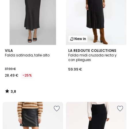
New in
3,8
VILA
LA REDOUTE COLLECTIONS
/ 5
Falda satinada, talle alto
Falda midi cruzada recta y
con pliegues
37.99 €
59.99 €
28.49 €
-25%
3,8
/
5