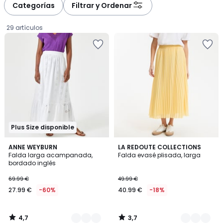
à
à
Categorías
Filtrar y Ordenar
gauche
droite
29 artículos
Plus Size disponible
4,7
3,7
2
ANNE WEYBURN
2
LA REDOUTE COLLECTIONS
/ 5
/ 5
Falda larga acampanada,
Falda evasé plisada, larga
Colores
Colores
bordado inglés
27.99
69.99 €
49.99 €
€
27.99 €
-60%
40.99 €
-18%
en
lugar
de
4,7
3,7
69.99
/
/