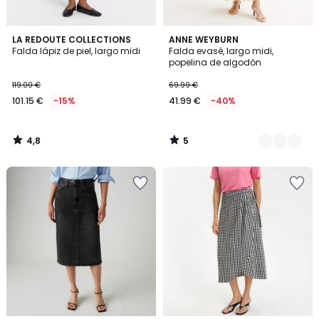
4,8
5
LA REDOUTE COLLECTIONS
2
ANNE WEYBURN
/ 5
/
Falda lápiz de piel, largo midi
Falda evasé, largo midi,
Colores
5
popelina de algodón
119.00 €
69.99 €
101.15 €
-15%
41.99 €
-40%
4,8
5
/
/
5
5