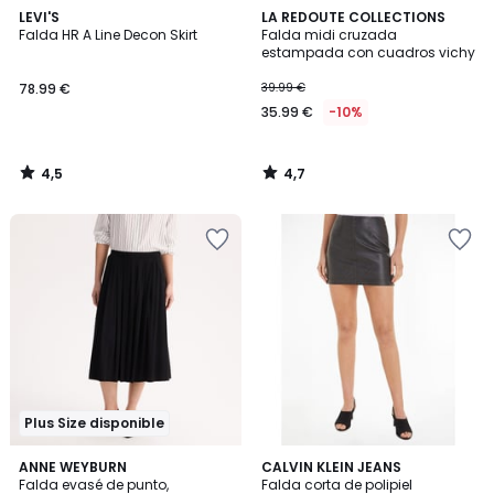
4,5
4,7
LEVI'S
LA REDOUTE COLLECTIONS
/ 5
/ 5
Falda HR A Line Decon Skirt
Falda midi cruzada
estampada con cuadros vichy
78.99 €
39.99 €
35.99 €
-10%
4,5
4,7
/
/
5
5
Plus Size disponible
4,1
ANNE WEYBURN
CALVIN KLEIN JEANS
/ 5
Falda evasé de punto,
Falda corta de polipiel