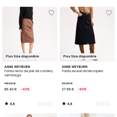
5
5
€
60%
descuento
aplicado.
Plus Size disponible
Plus Size disponible
4,6
4,6
2
ANNE WEYBURN
3
ANNE WEYBURN
/ 5
/ 5
Falda recta de piel de cordero,
Falda evasé de terciopelo
Colores
Colores
semilarga
149.00 €
69.99 €
89.40 €
-40%
27.99 €
-60%
4,6
4,6
/
/
5
5