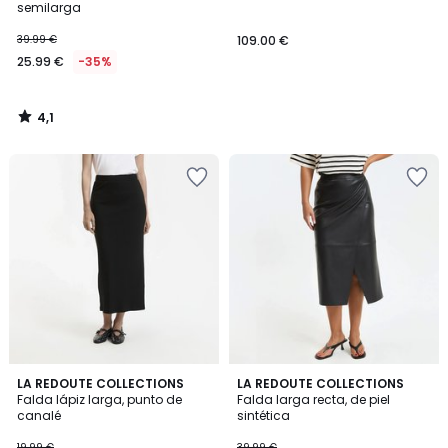
semilarga
39.99 €
109.00 €
25.99 €
-35%
4,1
/
5
4,7
4,9
LA REDOUTE COLLECTIONS
LA REDOUTE COLLECTIONS
/ 5
/ 5
Falda lápiz larga, punto de
Falda larga recta, de piel
canalé
sintética
19.99 €
39.99 €