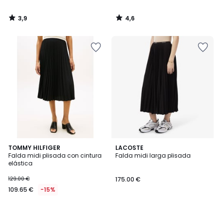
3,9
4,6
/
/
5
5
TOMMY HILFIGER
LACOSTE
Falda midi plisada con cintura
Falda midi larga plisada
elástica
129.00 €
175.00 €
109.65 €
-15%