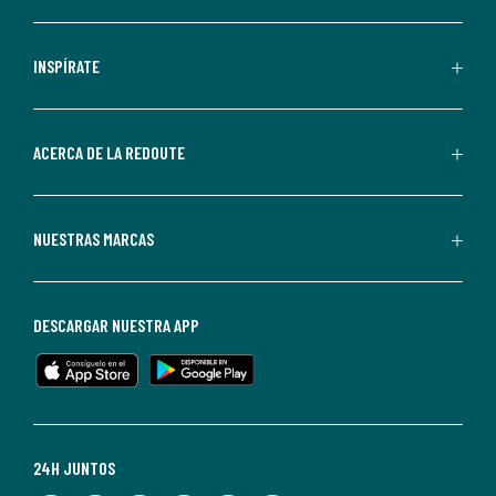
comunicaciones
comerciales
personalizadas
INSPÍRATE
por
parte
de
ACERCA DE LA REDOUTE
La
Redoute.
Puedes
NUESTRAS MARCAS
darte
de
baja
DESCARGAR NUESTRA APP
en
cualquier
momento.
Para
más
24H JUNTOS
información,