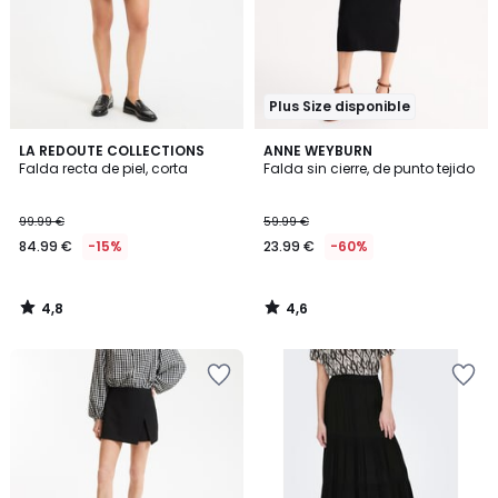
Plus Size disponible
4,8
4,6
LA REDOUTE COLLECTIONS
ANNE WEYBURN
/ 5
/ 5
Falda recta de piel, corta
Falda sin cierre, de punto tejido
99.99 €
59.99 €
84.99 €
-15%
23.99 €
-60%
4,8
4,6
/
/
5
5