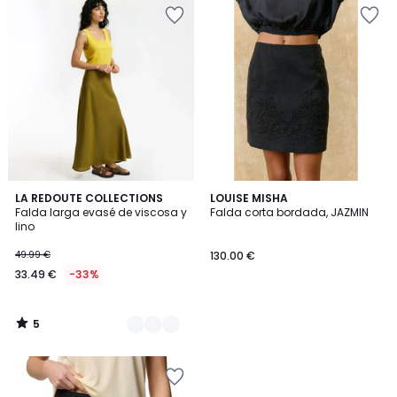
5
2
LA REDOUTE COLLECTIONS
LOUISE MISHA
/
Falda larga evasé de viscosa y
Falda corta bordada, JAZMIN
Colores
5
lino
49.99 €
130.00 €
33.49 €
-33%
5
/
5