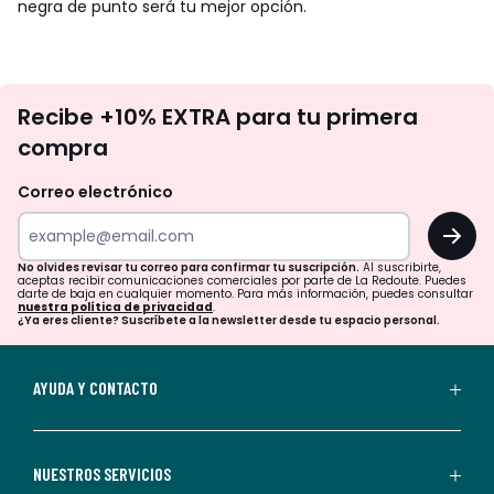
negra de punto será tu mejor opción.
No
Recibe +10% EXTRA para tu primera
te
compra
olvides
revisar
Correo electrónico
tu
OK
correo
para
No olvides revisar tu correo para confirmar tu suscripción.
Al suscribirte,
aceptas recibir comunicaciones comerciales por parte de La Redoute. Puedes
confirmar
darte de baja en cualquier momento. Para más información, puedes consultar
nuestra política de privacidad
.
tu
¿Ya eres cliente? Suscríbete a la newsletter desde tu espacio personal.
suscripción.
Al
AYUDA Y CONTACTO
suscribirte,
aceptas
recibir
NUESTROS SERVICIOS