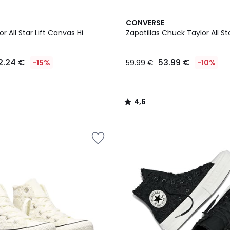
4,6
CONVERSE
/ 5
r All Star Lift Canvas Hi
Zapatillas Chuck Taylor All Sta
2.24 €
53.99 €
-15%
59.99 €
-10%
4,6
/
5