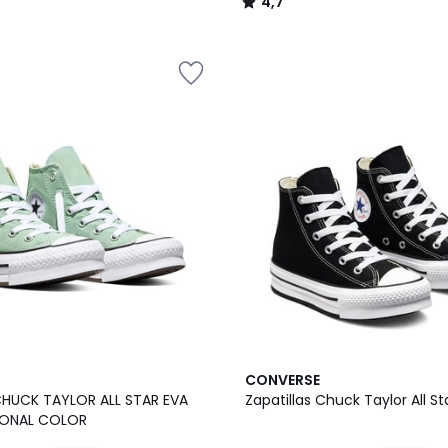
4,7
/
5
4,7
CONVERSE
/ 5
 CHUCK TAYLOR ALL STAR EVA
Zapatillas Chuck Taylor All Sta
ASONAL COLOR