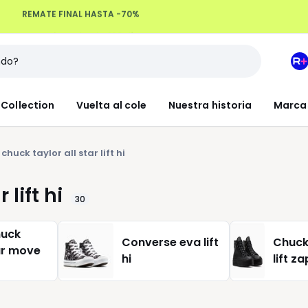
Devoluciones hasta 100 días
M
e
L
Collection
Vuelta al cole
Nuestra historia
Marca
R
+
huck taylor all star lift hi
lift hi
30
huck
Converse eva lift
Chuck 
tar move
hi
lift za