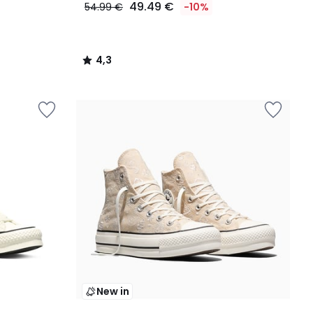
49.49 €
54.99 €
-10%
4,3
/
5
New in