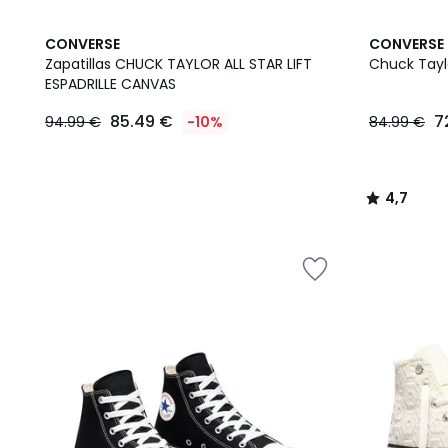
4,7
CONVERSE
CONVERSE
/ 5
Zapatillas CHUCK TAYLOR ALL STAR LIFT
Chuck Taylo
ESPADRILLE CANVAS
85.49
85.49 €
7
94.99 €
-10%
84.99 €
€
en
lugar
de
4,7
94.99
/
€
5
10%
descuento
aplicado.