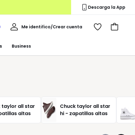
Descarga la App
Mi
Me identifico/Crear cuenta
i
Ver
Ir
cuenta
spacio
mis
a
a
favoritos
la
s
Business
edoute
cesta
taylor all star
Chuck taylor all star
patillas altas
hi - zapatillas altas