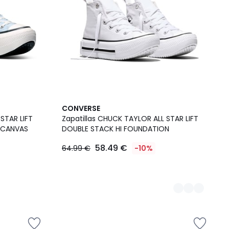
2
CONVERSE
Colores
STAR LIFT
Zapatillas CHUCK TAYLOR ALL STAR LIFT
D CANVAS
DOUBLE STACK HI FOUNDATION
58.49 €
64.99 €
-10%