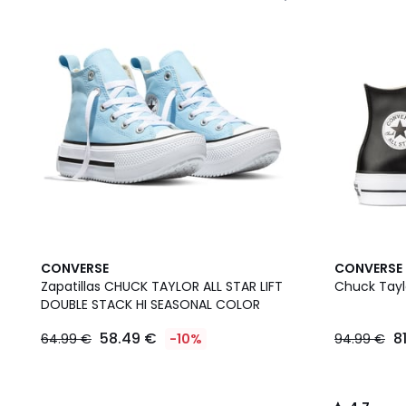
4,7
CONVERSE
CONVERSE
/ 5
Zapatillas CHUCK TAYLOR ALL STAR LIFT
Chuck Taylo
DOUBLE STACK HI SEASONAL COLOR
58.49 €
8
64.99 €
-10%
94.99 €