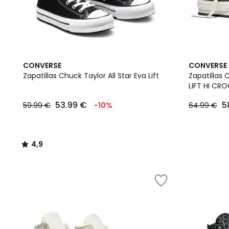
4,9
CONVERSE
CONVERSE
/ 5
Zapatillas Chuck Taylor All Star Eva Lift
Zapatillas
LIFT HI CR
53.99 €
5
59.99 €
-10%
64.99 €
4,9
/
5