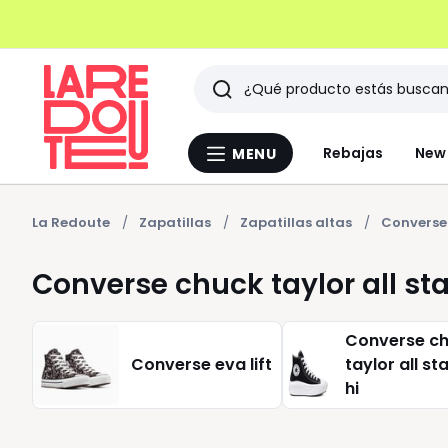
Buscar
Últimos
Rebajas
New 
MENU
Menu
artículos
La
Redoute
vistos
La Redoute
Zapatillas
Zapatillas altas
Converse c
Converse chuck taylor all star 
Converse c
Converse eva lift
taylor all s
hi