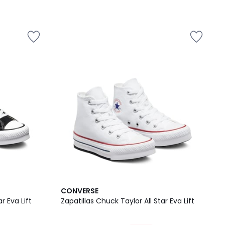
4,3
CONVERSE
/ 5
r Eva Lift
Zapatillas Chuck Taylor All Star Eva Lift