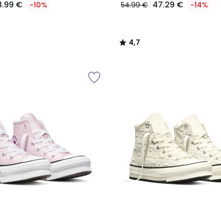
3.99 €
47.29 €
-10%
54.99 €
-14%
4,7
/
5