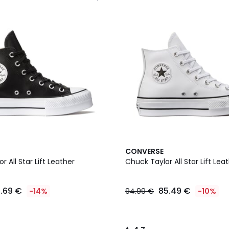
4,7
CONVERSE
/ 5
r All Star Lift Leather
Chuck Taylor All Star Lift Lea
1.69 €
85.49 €
-14%
94.99 €
-10%