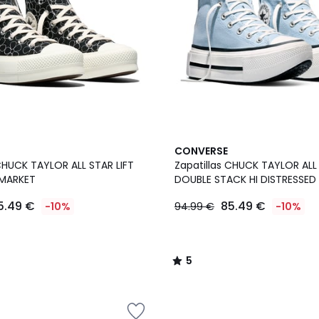
5
CONVERSE
/
 CHUCK TAYLOR ALL STAR LIFT
Zapatillas CHUCK TAYLOR ALL 
5
 MARKET
DOUBLE STACK HI DISTRESSE
5.49 €
85.49 €
-10%
94.99 €
-10%
5
/
5