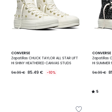
5
CONVERSE
CONVERSE
/
Zapatillas CHUCK TAYLOR ALL STAR LIFT
Zapatillas
5
HI SHINY HEATHERED CANVAS STUDS
HI SUMMER
85.49 €
8
94.99 €
-10%
94.99 €
5
/
5