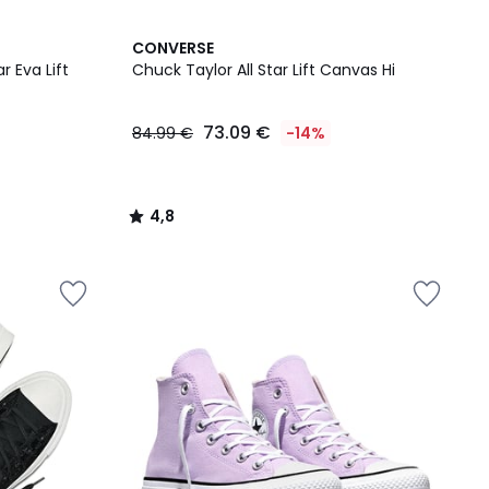
4,8
CONVERSE
/ 5
r Eva Lift
Chuck Taylor All Star Lift Canvas Hi
73.09 €
84.99 €
-14%
4,8
/
5