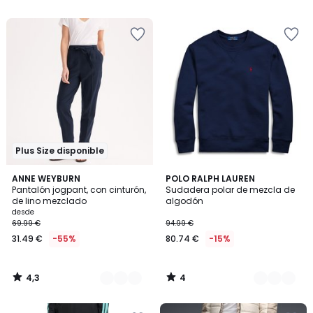
5
5
€
10%
descuento
aplicado.
Plus Size disponible
4,3
4
2
ANNE WEYBURN
3
POLO RALPH LAUREN
/ 5
/
Pantalón jogpant, con cinturón,
Sudadera polar de mezcla de
Colores
Colores
5
de lino mezclado
algodón
desde
69.99 €
94.99 €
31.49 €
-55%
80.74 €
-15%
4,3
4
/
/
5
5