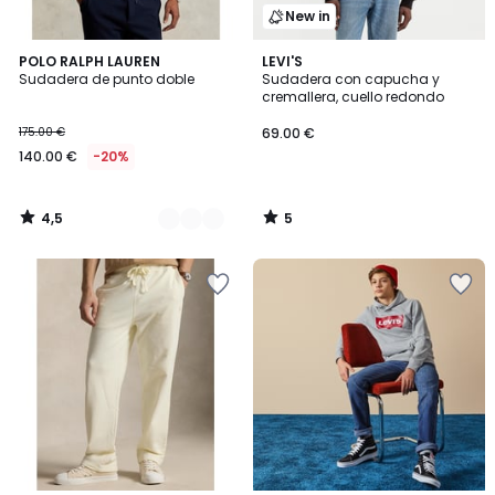
New in
4,5
5
2
POLO RALPH LAUREN
LEVI'S
/ 5
/
Sudadera de punto doble
Sudadera con capucha y
Colores
5
cremallera, cuello redondo
175.00 €
69.00 €
140.00 €
-20%
4,5
5
/
/
5
5