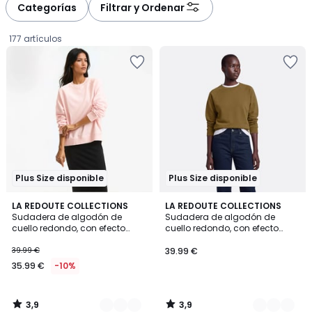
Categorías
Filtrar y Ordenar
177 artículos
Plus Size disponible
Plus Size disponible
3,9
3,9
3
LA REDOUTE COLLECTIONS
2
LA REDOUTE COLLECTIONS
/ 5
/ 5
Sudadera de algodón de
Sudadera de algodón de
Colores
Colores
cuello redondo, con efecto
cuello redondo, con efecto
35.99
desgastado
desgastado
39.99 €
39.99 €
€
35.99 €
-10%
en
lugar
de
3,9
3,9
39.99
/
/