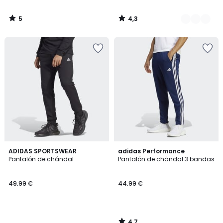
5
4,3
/
/
5
5
4,7
ADIDAS SPORTSWEAR
adidas Performance
/ 5
Pantalón de chándal
Pantalón de chándal 3 bandas
49.99 €
44.99 €
4,7