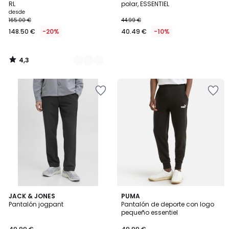
RL
polar, ESSENTIEL
desde
165.00 €
44.99 €
148.50 €
-20%
40.49 €
-10%
4,3
/
5
5
JACK & JONES
2
PUMA
/
Pantalón jogpant
Pantalón de deporte con logo
Colores
5
pequeño essentiel