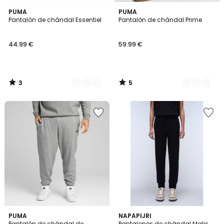
3
5
4
PUMA
3
PUMA
/
/
Pantalón de chándal Essentiel
Pantalón de chándal Prime
Colores
Colores
5
5
44.99 €
59.99 €
3
5
/
/
5
5
3
PUMA
NAPAPIJRI
Pantalón de chándal de
Pantalones de chándal Malis