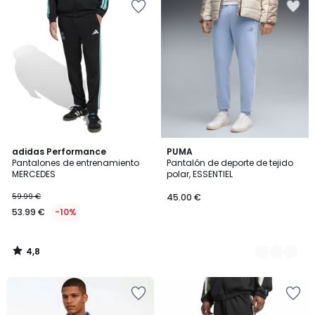
4,8
adidas Performance
3
PUMA
/ 5
Pantalones de entrenamiento
Pantalón de deporte de tejido
Colores
MERCEDES
polar, ESSENTIEL
59.99 €
45.00 €
53.99 €
-10%
4,8
/
5