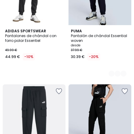
ADIDAS SPORTSWEAR
2
PUMA
Pantalones de chándal con
Pantalón de chándal Essential
Colores
forro polar Essentiel
woven
desde
49.99 €
37.99 €
44.99 €
-10%
30.39 €
-20%