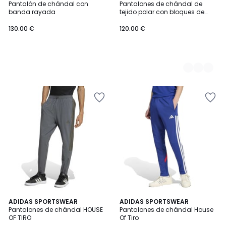
Pantalón de chándal con
Pantalones de chándal de
Colores
banda rayada
tejido polar con bloques de
color
130.00 €
120.00 €
4,5
5
2
ADIDAS SPORTSWEAR
ADIDAS SPORTSWEAR
/ 5
/
Pantalones de chándal HOUSE
Pantalones de chándal House
Colores
5
OF TIRO
Of Tiro