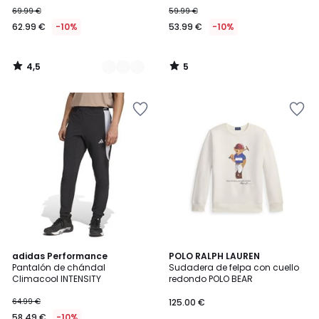
69.99 €
59.99 €
62.99 €
-10%
53.99 €
-10%
4,5
5
/
/
5
5
4,4
3
2
adidas Performance
POLO RALPH LAUREN
/ 5
/
Pantalón de chándal
Sudadera de felpa con cuello
Colores
5
Climacool INTENSITY
redondo POLO BEAR
64.99 €
125.00 €
58.49 €
-10%