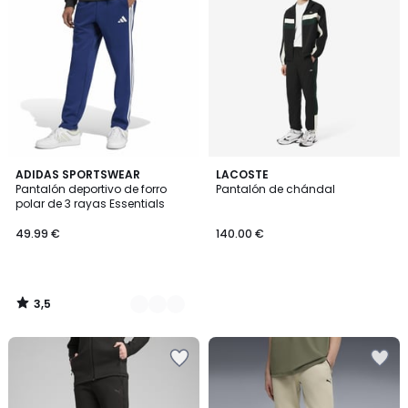
3,5
2
ADIDAS SPORTSWEAR
LACOSTE
/ 5
Pantalón deportivo de forro
Pantalón de chándal
Colores
polar de 3 rayas Essentials
49.99 €
140.00 €
3,5
/
5