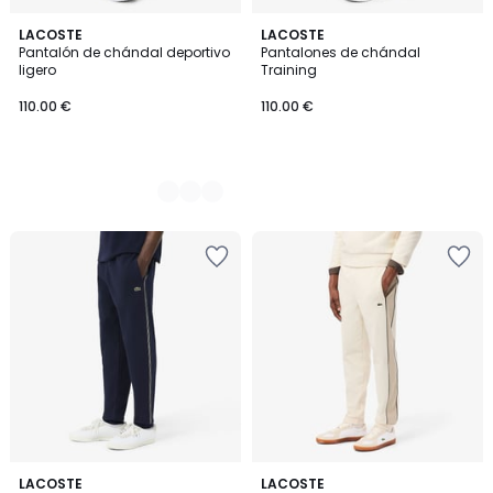
2
LACOSTE
LACOSTE
Pantalón de chándal deportivo
Pantalones de chándal
Colores
ligero
Training
110.00 €
110.00 €
LACOSTE
3
LACOSTE