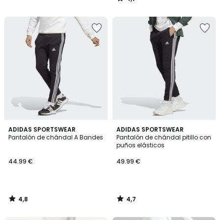
/
5
4,8
4,7
ADIDAS SPORTSWEAR
ADIDAS SPORTSWEAR
/ 5
/ 5
Pantalón de chándal A Bandes
Pantalón de chándal pitillo con
puños elásticos
44.99 €
49.99 €
4,8
4,7
/
/
5
5