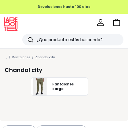
REMATE FINAL HASTA -70%
Ir
a
La
la
Redoute
Menu
Buscar
cesta
Últimos
...
artículos
Pantalones
Chandal city
vistos
Chandal city
Pantalones
cargo