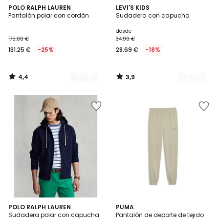
4,4
3,9
2
POLO RALPH LAUREN
2
LEVI'S KIDS
/ 5
/ 5
Pantalón polar con cordón
Sudadera con capucha
Colores
Colores
desde
175.00 €
34.99 €
131.25 €
-25%
28.69 €
-18%
4,4
3,9
/
/
5
5
4,3
3
POLO RALPH LAUREN
PUMA
/ 5
Sudadera polar con capucha
Pantalón de deporte de tejido
Colores