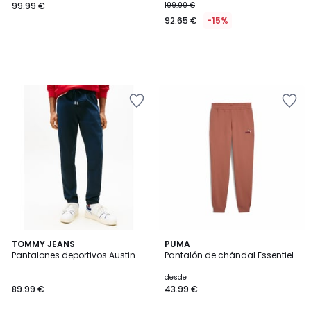
99.99 €
109.00 €
92.65 €
-15%
TOMMY JEANS
3
PUMA
Pantalones deportivos Austin
Pantalón de chándal Essentiel
Colores
desde
89.99 €
43.99 €