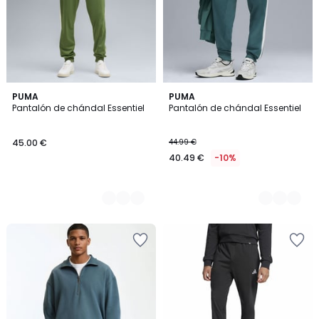
2
PUMA
3
PUMA
Pantalón de chándal Essentiel
Pantalón de chándal Essentiel
Colores
Colores
45.00 €
44.99 €
40.49 €
-10%