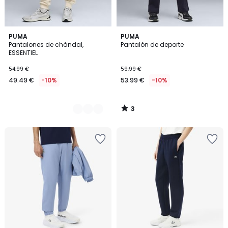
3
2
PUMA
PUMA
/
Pantalones de chándal,
Pantalón de deporte
Colores
5
ESSENTIEL
54.99 €
59.99 €
49.49 €
-10%
53.99 €
-10%
3
/
5