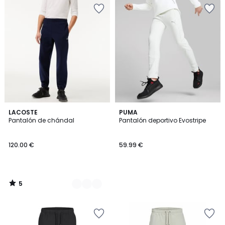
5
4
LACOSTE
PUMA
/
Pantalón de chándal
Pantalón deportivo Evostripe
Colores
5
120.00 €
59.99 €
5
/
5