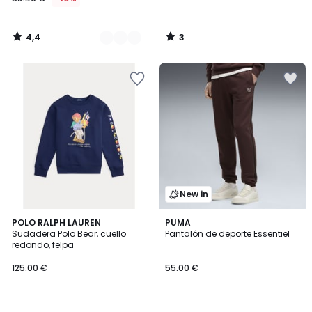
4,4
3
/
/
5
5
New in
5
POLO RALPH LAUREN
2
PUMA
/
Sudadera Polo Bear, cuello
Pantalón de deporte Essentiel
Colores
5
redondo, felpa
125.00 €
55.00 €