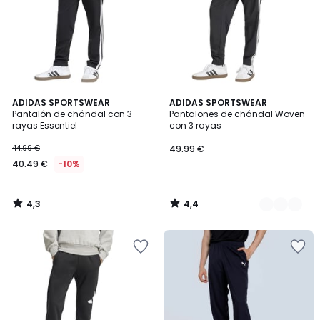
4,3
4,4
ADIDAS SPORTSWEAR
2
ADIDAS SPORTSWEAR
/ 5
/ 5
Pantalón de chándal con 3
Pantalones de chándal Woven
Colores
rayas Essentiel
con 3 rayas
44.99 €
49.99 €
40.49 €
-10%
4,3
4,4
/
/
5
5