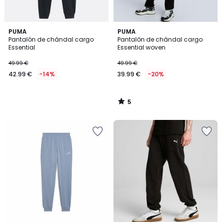
5
PUMA
PUMA
/
Pantalón de chándal cargo
Pantalón de chándal cargo
5
Essential
Essential woven
49.99 €
49.99 €
42.99 €
-14%
39.99 €
-20%
5
/
5