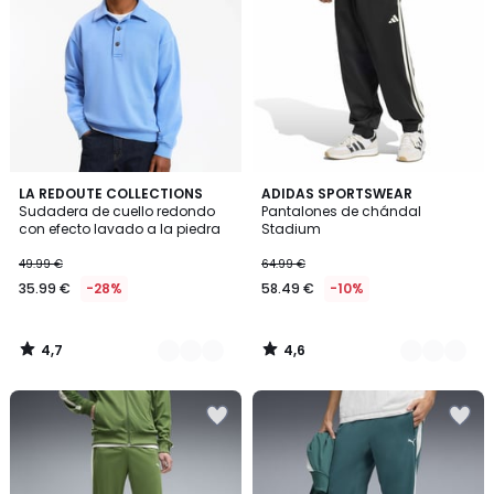
4,7
4,6
3
LA REDOUTE COLLECTIONS
2
ADIDAS SPORTSWEAR
/ 5
/ 5
Sudadera de cuello redondo
Pantalones de chándal
Colores
Colores
con efecto lavado a la piedra
Stadium
49.99 €
64.99 €
35.99 €
-28%
58.49 €
-10%
4,7
4,6
/
/
5
5