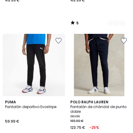
49.99 €
49.99 €
5
/
5
5
4,3
PUMA
3
POLO RALPH LAUREN
/
/ 5
Pantalón deportivo Evostripe
Pantalón de chándal de punto
Colores
5
doble
desde
59.99 €
165.00 €
123.75 €
-25%