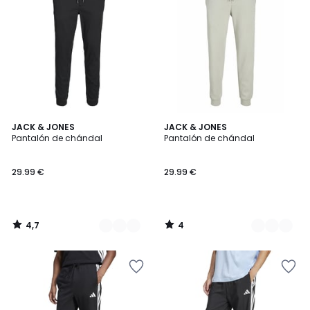
4,7
4
3
JACK & JONES
2
JACK & JONES
/ 5
/
Pantalón de chándal
Pantalón de chándal
Colores
Colores
5
29.99 €
29.99 €
4,7
4
/
/
5
5