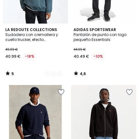
5
4,6
2
LA REDOUTE COLLECTIONS
ADIDAS SPORTSWEAR
/
/ 5
Sudadera con cremallera y
Pantalón de punto con logo
Colores
5
cuello trucker, efecto
pequeño Essentials
desgastado
49.99 €
44.99 €
40.99 €
-18%
40.49 €
-10%
5
4,6
/
/
5
5