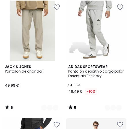
5
5
2
JACK & JONES
2
ADIDAS SPORTSWEAR
/
/
Pantalón de chándal
Pantalón deportivo cargo polar
Colores
Colores
5
5
Essentials Feelcozy
49.99 €
54.99 €
49.49 €
-10%
5
5
/
/
5
5