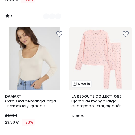
5
/
5
New in
2
DAMART
LA REDOUTE COLLECTIONS
Camiseta de manga larga
Pijama de manga larga,
Colores
Thermolactyl grado 2
estampado floral, algodón
29.99 €
12.99 €
23.99 €
-20%