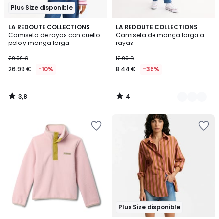
Plus Size disponible
3,8
4
LA REDOUTE COLLECTIONS
2
LA REDOUTE COLLECTIONS
/ 5
/
Camiseta de rayas con cuello
Camiseta de manga larga a
Colores
5
polo y manga larga
rayas
29.99 €
12.99 €
26.99 €
-10%
8.44 €
-35%
3,8
4
/
/
5
5
Plus Size disponible