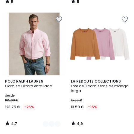
5
5
/
/
5
5
4,7
4,9
2
POLO RALPH LAUREN
LA REDOUTE COLLECTIONS
/ 5
/ 5
Camisa Oxford entallada
Lote de 3 camisetas de manga
Colores
larga
desde
165.00 €
15.99 €
123.75 €
-25%
13.59 €
-15%
4,7
4,9
/
/
5
5