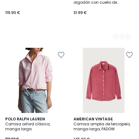
algodón con cuello de
volantes
119.90 €
31.99 €
4,3
4,3
POLO RALPH LAUREN
AMERICAN VINTAGE
/ 5
/ 5
Camisa oxford clásica,
Camisa amplia de terciopelo,
manga larga
manga larga, PADOW
155.00 €