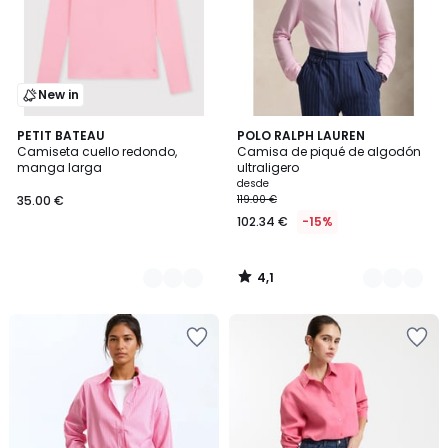
New in
4,1
3
PETIT BATEAU
4
POLO RALPH LAUREN
/ 5
Camiseta cuello redondo,
Camisa de piqué de algodón
Colores
Colores
manga larga
ultraligero
desde
35.00 €
119.00 €
102.34 €
-15%
4,1
/
5