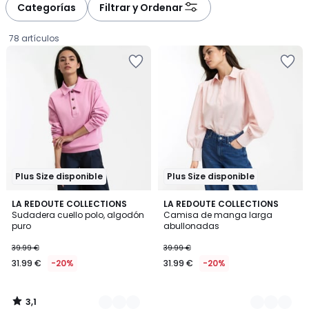
à
à
Categorías
Filtrar y Ordenar
gauche
droite
78 artículos
Plus Size disponible
Plus Size disponible
3,1
2
LA REDOUTE COLLECTIONS
2
LA REDOUTE COLLECTIONS
/
Sudadera cuello polo, algodón
Camisa de manga larga
Colores
Colores
5
puro
abullonadas
31.99
39.99 €
39.99 €
€
31.99 €
-20%
31.99 €
-20%
en
lugar
de
3,1
39.99
/