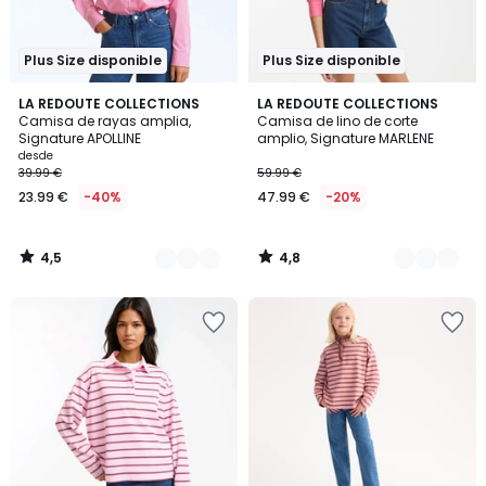
Plus Size disponible
Plus Size disponible
4,5
4,8
2
LA REDOUTE COLLECTIONS
2
LA REDOUTE COLLECTIONS
/ 5
/ 5
Camisa de rayas amplia,
Camisa de lino de corte
Colores
Colores
Signature APOLLINE
amplio, Signature MARLENE
desde
39.99 €
59.99 €
23.99 €
-40%
47.99 €
-20%
4,5
4,8
/
/
5
5