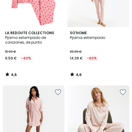
4,6
4,6
LA REDOUTE COLLECTIONS
SO'HOME
/ 5
/ 5
Pijama estampado de
Pijama estampado
corazones, de punto
15.99 €
35.99 €
9.59 €
-40%
14.39 €
-60%
4,6
4,6
/
/
5
5