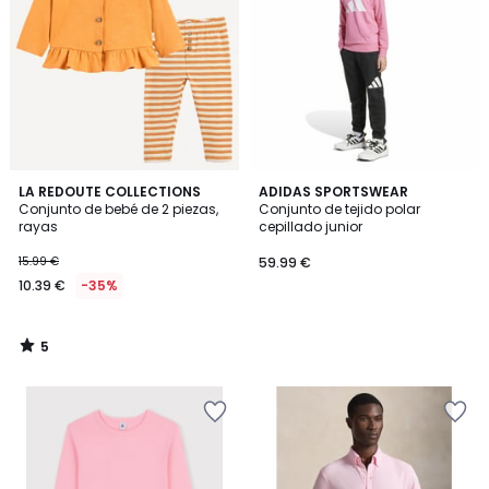
5
LA REDOUTE COLLECTIONS
ADIDAS SPORTSWEAR
/
Conjunto de bebé de 2 piezas,
Conjunto de tejido polar
5
rayas
cepillado junior
15.99 €
59.99 €
10.39 €
-35%
5
/
5