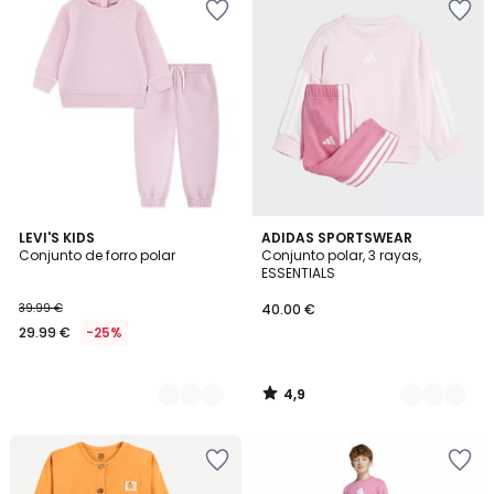
4,9
2
LEVI'S KIDS
2
ADIDAS SPORTSWEAR
/ 5
Conjunto de forro polar
Conjunto polar, 3 rayas,
Colores
Colores
ESSENTIALS
39.99 €
40.00 €
29.99 €
-25%
4,9
/
5