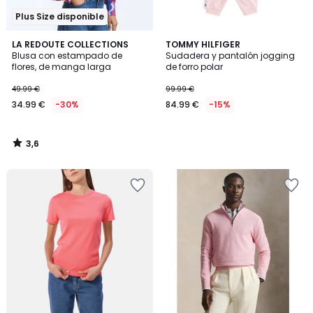
Plus Size disponible
3,6
LA REDOUTE COLLECTIONS
TOMMY HILFIGER
/ 5
Blusa con estampado de
Sudadera y pantalón jogging
flores, de manga larga
de forro polar
49.99 €
99.99 €
34.99 €
-30%
84.99 €
-15%
3,6
/
5