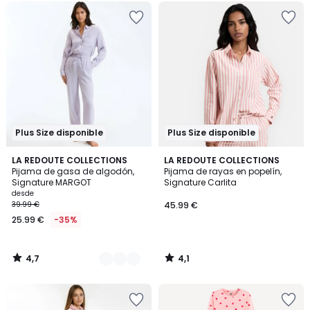
Plus Size disponible
Plus Size disponible
4,7
4,1
4
LA REDOUTE COLLECTIONS
LA REDOUTE COLLECTIONS
/ 5
/ 5
Pijama de gasa de algodón,
Pijama de rayas en popelín,
Colores
Signature MARGOT
Signature Carlita
desde
39.99 €
45.99 €
25.99 €
-35%
4,7
4,1
/
/
5
5