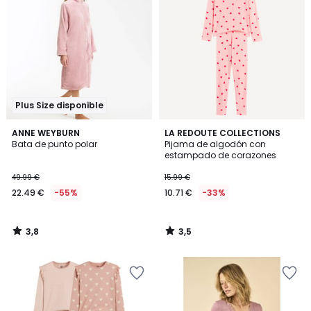
Plus Size disponible
3,8
3,5
ANNE WEYBURN
LA REDOUTE COLLECTIONS
/ 5
/ 5
Bata de punto polar
Pijama de algodón con
estampado de corazones
49.99 €
15.99 €
22.49 €
-55%
10.71 €
-33%
3,8
3,5
/
/
5
5