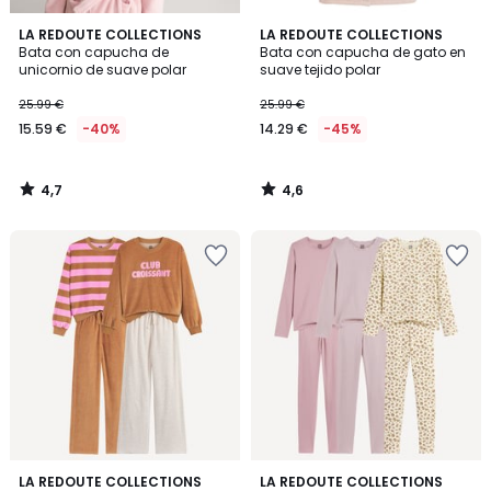
4,7
4,6
LA REDOUTE COLLECTIONS
LA REDOUTE COLLECTIONS
/ 5
/ 5
Bata con capucha de
Bata con capucha de gato en
unicornio de suave polar
suave tejido polar
25.99 €
25.99 €
15.59 €
-40%
14.29 €
-45%
4,7
4,6
/
/
5
5
LA REDOUTE COLLECTIONS
LA REDOUTE COLLECTIONS