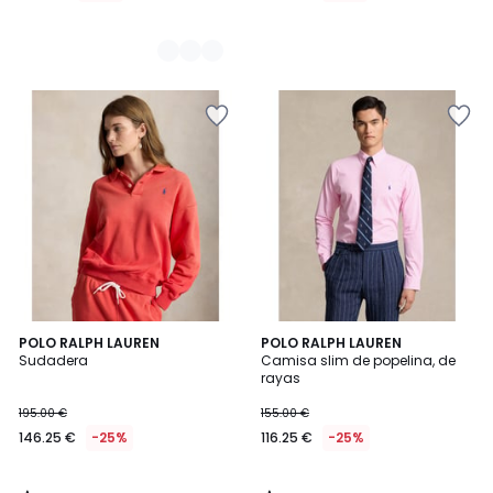
5
5
POLO RALPH LAUREN
POLO RALPH LAUREN
/
/
Sudadera
Camisa slim de popelina, de
5
5
rayas
195.00 €
155.00 €
146.25 €
-25%
116.25 €
-25%