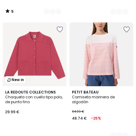
5
/
5
New in
LA REDOUTE COLLECTIONS
2
PETIT BATEAU
Chaqueta con cuello tipo polo,
Camiseta marinera de
Colores
de punto fino
algodón
29.99 €
64.99 €
48.74 €
-25%