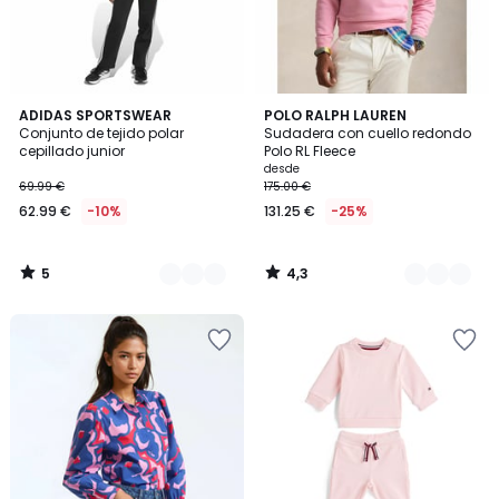
5
4,3
2
ADIDAS SPORTSWEAR
4
POLO RALPH LAUREN
/
/ 5
Conjunto de tejido polar
Sudadera con cuello redondo
Colores
Colores
5
cepillado junior
Polo RL Fleece
desde
69.99 €
175.00 €
62.99 €
-10%
131.25 €
-25%
5
4,3
/
/
5
5