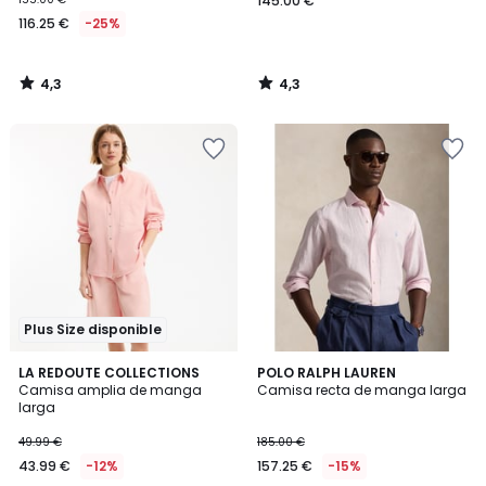
145.00 €
116.25 €
-25%
4,3
4,3
/
/
5
5
Plus Size disponible
5
2
LA REDOUTE COLLECTIONS
2
POLO RALPH LAUREN
/
Camisa amplia de manga
Camisa recta de manga larga
Colores
Colores
5
larga
49.99 €
185.00 €
43.99 €
-12%
157.25 €
-15%