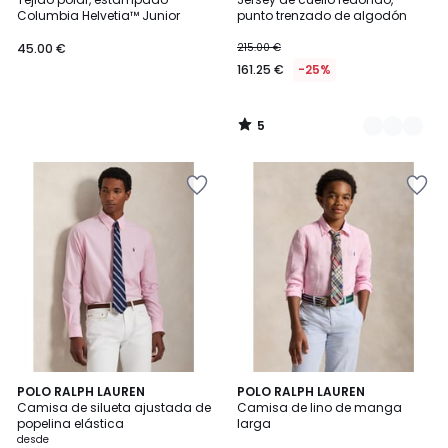
Colores
5
Columbia Helvetia™ Junior
punto trenzado de algodón
45.00 €
215.00 €
161.25 €
-25%
5
/
5
2
POLO RALPH LAUREN
POLO RALPH LAUREN
Camisa de silueta ajustada de
Camisa de lino de manga
Colores
popelina elástica
larga
desde