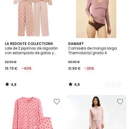
4,9
4,9
LA REDOUTE COLLECTIONS
4
DAMART
/ 5
/ 5
Lote de 2 pijamas de algodón
Camiseta de manga larga
Colores
con estampado de gatos y
Thermolactyl grado 4
rayas
32.99 €
39.99 €
19.79 €
-40%
31.99 €
-20%
4,9
4,9
/
/
5
5