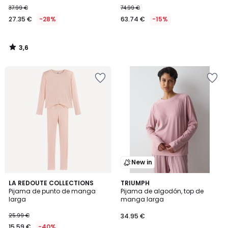
37.99 €
74.99 €
27.35 €
-28%
63.74 €
-15%
3,6
/
5
New in
5
2
LA REDOUTE COLLECTIONS
TRIUMPH
/
Pijama de punto de manga
Pijama de algodón, top de
Colores
5
larga
manga larga
25.99 €
34.95 €
15.59 €
-40%