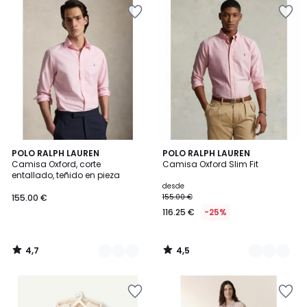
4,7
4,5
3
POLO RALPH LAUREN
3
POLO RALPH LAUREN
/ 5
/ 5
Camisa Oxford, corte
Camisa Oxford Slim Fit
Colores
Colores
entallado, teñido en pieza
desde
155.00 €
155.00 €
116.25 €
-25%
4,7
4,5
/
/
5
5