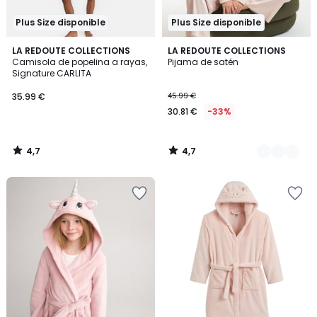
Plus Size disponible
Plus Size disponible
4,7
4,7
LA REDOUTE COLLECTIONS
2
LA REDOUTE COLLECTIONS
/ 5
/ 5
Camisola de popelina a rayas,
Pijama de satén
Colores
Signature CARLITA
35.99 €
45.99 €
30.81 €
-33%
4,7
4,7
/
/
5
5