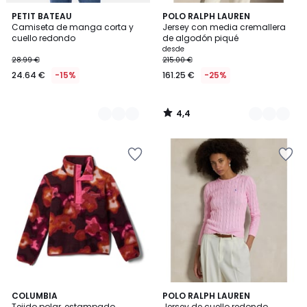
4,4
2
PETIT BATEAU
5
POLO RALPH LAUREN
/ 5
Camiseta de manga corta y
Jersey con media cremallera
Colores
Colores
cuello redondo
de algodón piqué
desde
28.99 €
215.00 €
24.64 €
-15%
161.25 €
-25%
4,4
/
5
5
COLUMBIA
4
POLO RALPH LAUREN
/
Tejido polar, estampado
Jersey de cuello redondo,