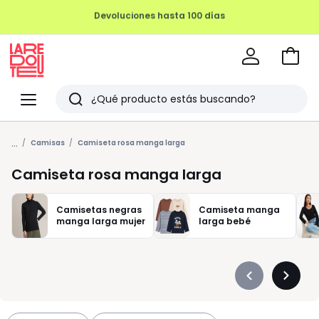
REMATE FINAL HASTA -70%
Ir
a
La
la
Redoute
Menu
Buscar
cesta
Últimos
...
artículos
Camisas
Camiseta rosa manga larga
vistos
Camiseta rosa manga larga
Camisetas negras
Camiseta manga
manga larga mujer
larga bebé
Précédent
Suivan
-
-
défiler
défiler