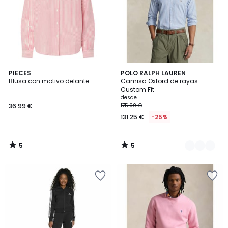
5
5
PIECES
3
POLO RALPH LAUREN
/
/
Blusa con motivo delante
Camisa Oxford de rayas
Colores
5
5
Custom Fit
desde
36.99 €
175.00 €
131.25 €
-25%
5
5
/
/
5
5