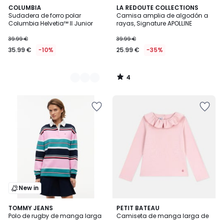
4
3
COLUMBIA
LA REDOUTE COLLECTIONS
/
Sudadera de forro polar
Camisa amplia de algodón a
Colores
5
Columbia Helvetia™ II Junior
rayas, Signature APOLLINE
39.99 €
39.99 €
35.99 €
-10%
25.99 €
-35%
4
/
5
New in
TOMMY JEANS
2
PETIT BATEAU
Polo de rugby de manga larga
Camiseta de manga larga de
Colores