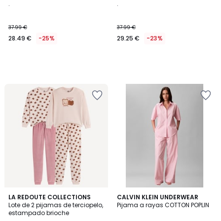
.
.
37.99 €
37.99 €
28.49 €
-25%
29.25 €
-23%
3,6
LA REDOUTE COLLECTIONS
CALVIN KLEIN UNDERWEAR
/ 5
Lote de 2 pijamas de terciopelo,
Pijama a rayas COTTON POPLIN
estampado brioche