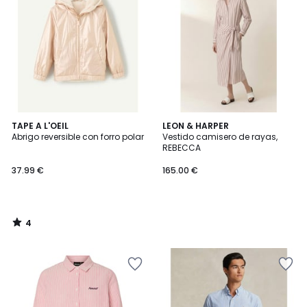
4
TAPE A L'OEIL
LEON & HARPER
/
Abrigo reversible con forro polar
Vestido camisero de rayas,
5
REBECCA
37.99 €
165.00 €
4
/
5