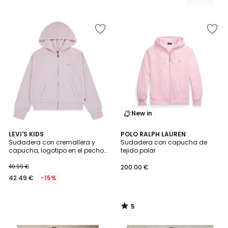
New in
5
LEVI'S KIDS
POLO RALPH LAUREN
/
Sudadera con cremallera y
Sudadera con capucha de
5
capucha, logotipo en el pecho,
tejido polar
de tejido polar
49.99 €
200.00 €
42.49 €
-15%
5
/
5