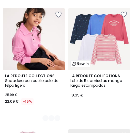
5
€
20%
descuento
aplicado.
New in
2
LA REDOUTE COLLECTIONS
LA REDOUTE COLLECTIONS
Sudadera con cuello polo de
Lote de 5 camisetas manga
Colores
felpa ligera
larga estampadas
25.99 €
19.99 €
22.09 €
-15%