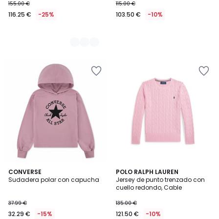
155.00 €
115.00 €
116.25 €
-25%
103.50 €
-10%
2
CONVERSE
POLO RALPH LAUREN
Sudadera polar con capucha
Jersey de punto trenzado con
Colores
cuello redondo, Cable
37.99 €
135.00 €
32.29 €
-15%
121.50 €
-10%