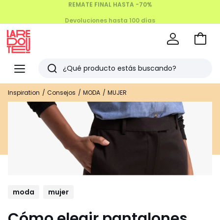
Devoluciones hasta 100 días
Ir
a
La
la
Redoute
Menu
Buscar
cesta
Últimos
Inspiration
Consejos
MODA
MUJER
artículos
vistos
moda
mujer
Cómo elegir pantalones