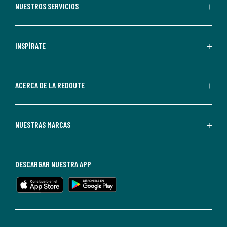
recibir
NUESTROS SERVICIOS
comunicaciones
comerciales
personalizadas
INSPÍRATE
por
parte
de
ACERCA DE LA REDOUTE
La
Redoute.
Puedes
NUESTRAS MARCAS
darte
de
baja
DESCARGAR NUESTRA APP
en
cualquier
momento.
Para