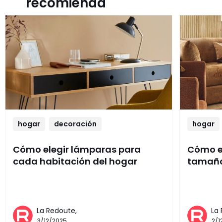
recomienda
hogar
decoración
hogar
Cómo elegir lámparas para
Cómo el
cada habitación del hogar
tamaño
La Redoute,
La
3/12/2025
2/1