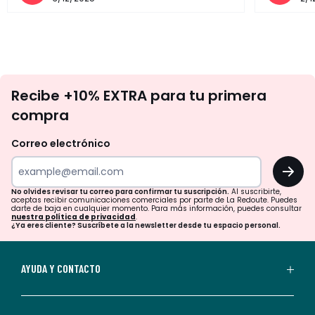
No
Recibe +10% EXTRA para tu primera
te
compra
olvides
revisar
Correo electrónico
tu
OK
correo
para
No olvides revisar tu correo para confirmar tu suscripción.
Al suscribirte,
aceptas recibir comunicaciones comerciales por parte de La Redoute. Puedes
confirmar
darte de baja en cualquier momento. Para más información, puedes consultar
nuestra política de privacidad
.
tu
¿Ya eres cliente? Suscríbete a la newsletter desde tu espacio personal.
suscripción.
Al
AYUDA Y CONTACTO
suscribirte,
aceptas