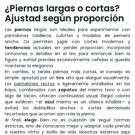
¿Piernas largas o cortas?
Ajustad según proporción
Las
piernas
largas son ideales para experimentar con
pantalones tobilleros, culottes y modelos de pernera
ancha. Os permiten jugar con cortes modernos y
tendencias
actuales sin perder proporción. Incorporad
cinturones o detalles en el tiro para enmarcar bien la
figura y evitad prendas excesivamente ceñidas si queréis
mantener la elegancia.
En cambio, si tenéis piernas más cortas, el consejo es
simple: apostad por un
tiro
alto que alargue visualmente.
Los
pantalones rectos
o ligeramente entallados en los
bajos, combinados con
zapatos
del mismo tono o con
algo de tacón, ofrecen continuidad visual. Elegid colores
que estilicen —el
azul
marino es un clásico infalible— y
evitad los dobladillos anchos o cortes demasiado
recortados que acorten aún más la pierna.
Al final,
elegir
bien no es cuestión de seguir normas
estrictas, sino de conoceros mejor y adaptar cada prenda
a vuestro ritmo y estilo de vida. Nosotros estamos aquí