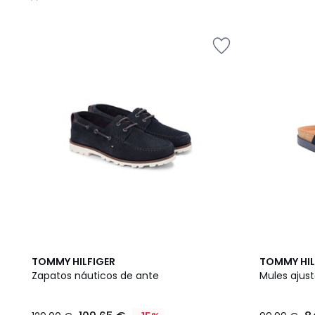
/
5
2
TOMMY HILFIGER
TOMMY HIL
Colores
Zapatos náuticos de ante
Mules ajust