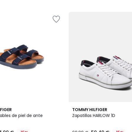
4,7
FIGER
TOMMY HILFIGER
/ 5
ables de piel de ante
Zapatillas HARLOW 1D