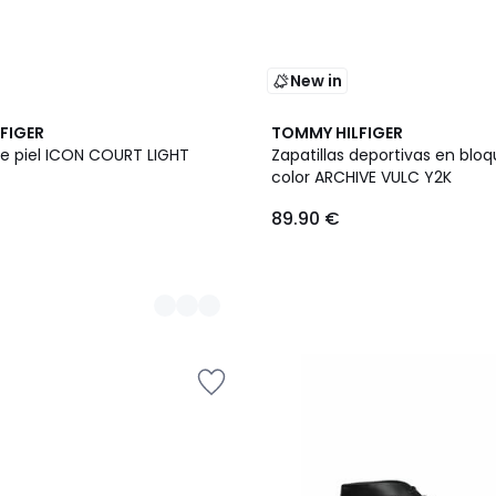
New in
FIGER
TOMMY HILFIGER
de piel ICON COURT LIGHT
Zapatillas deportivas en blo
color ARCHIVE VULC Y2K
89.90 €