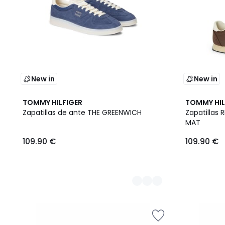
New in
New in
2
TOMMY HILFIGER
TOMMY HIL
Colores
Zapatillas de ante THE GREENWICH
Zapatillas
MAT
109.90 €
109.90 €