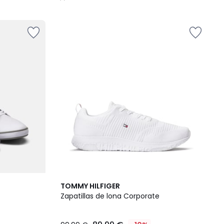
/
5
2
5
TOMMY HILFIGER
Colores
/
Zapatillas de lona Corporate
5