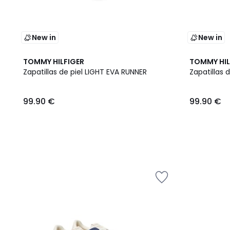
New in
New in
2
TOMMY HILFIGER
TOMMY HIL
Colores
Zapatillas de piel LIGHT EVA RUNNER
Zapatillas 
99.90 €
99.90 €