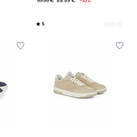
89.99 €
99.99 €
-10%
5
/
5