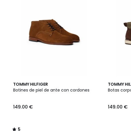
5
TOMMY HILFIGER
TOMMY HIL
/
Botines de piel de ante con cordones
Botas corp
5
149.00 €
149.00 €
5