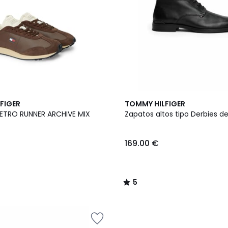
5
FIGER
TOMMY HILFIGER
/
 RETRO RUNNER ARCHIVE MIX
Zapatos altos tipo Derbies de
5
169.00 €
5
/
5