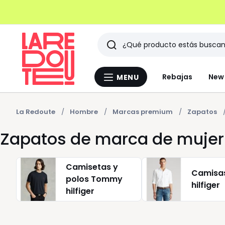
Buscar
Últimos
Rebajas
New 
MENU
Menu
artículos
La
Redoute
vistos
La Redoute
Hombre
Marcas premium
Zapatos
Zapatos de marca de mujer
Camisetas y
Camisa
polos Tommy
hilfiger
hilfiger