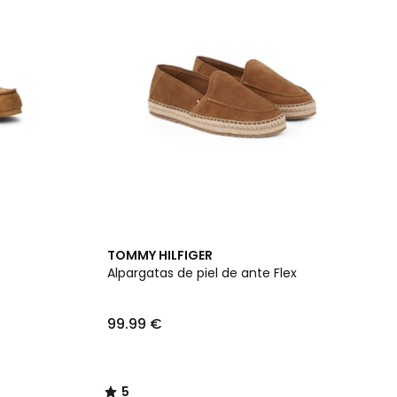
5
TOMMY HILFIGER
/
Alpargatas de piel de ante Flex
5
99.99 €
5