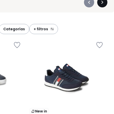
Précédent
Suivan
-
-
défiler
défiler
à
à
gauche
droite
categorías
+ filtros
New in