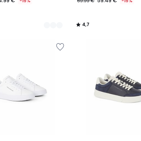
4.99 €
59.49 €
-15%
69.99 €
-15%
4,7
/
5