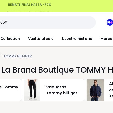
Devoluciones hasta 100 días
M
e
L
Collection
Vuelta al cole
Nuestra historia
Marca
R
+
TOMMY HILFIGER
 La Brand Boutique TOMMY H
A
s Tommy
Vaqueros
c
Tommy hilfiger
T