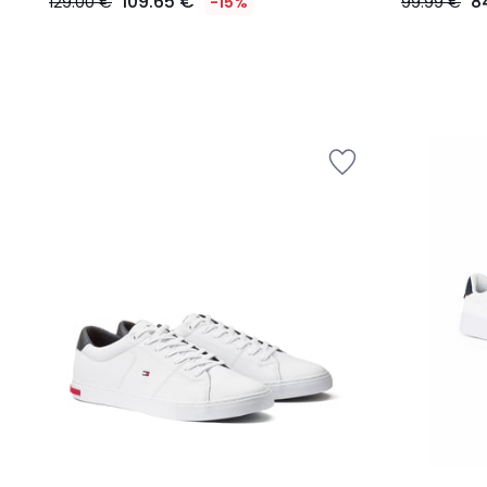
109.65 €
8
129.00 €
-15%
99.99 €