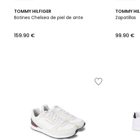
2
TOMMY HILFIGER
TOMMY HIL
Colores
Botines Chelsea de piel de ante
Zapatillas
159.90
159.90 €
99.90 €
€.