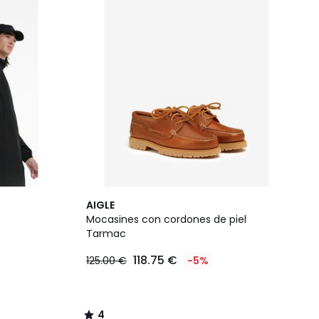
4
AIGLE
/
Mocasines con cordones de piel
5
Tarmac
118.75 €
125.00 €
-5%
4