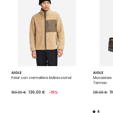
4
AIGLE
AIGLE
/
Polar con cremallera bidireccional
Mocasines 
5
Tarmac
136.00 €
1
160.00 €
-15%
125.00 €
4