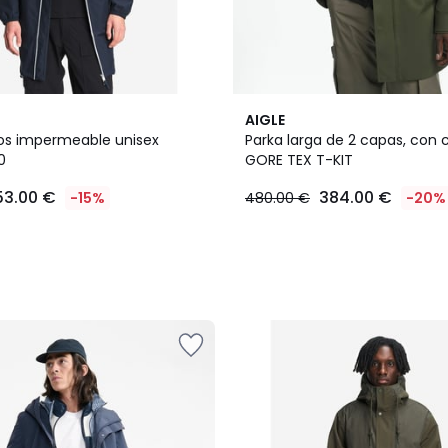
AIGLE
os impermeable unisex
Parka larga de 2 capas, con
0
GORE TEX T-KIT
53.00 €
384.00 €
-15%
480.00 €
-20%