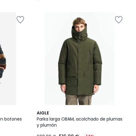
/
5
AIGLE
con botones
Parka larga OBAM, acolchado de plumas
y plumón