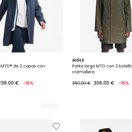
AIGLE
a MTD® de 2 capas con
Parka larga MTD con 3 bolsill
cremallera
238.00 €
306.00 €
-15%
360.00 €
-15%