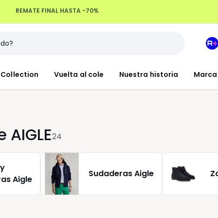
Devoluciones hasta 100 días
M
e
L
Collection
Vuelta al cole
Nuestra historia
Marca
R
+
 AIGLE
24
 y
Sudaderas Aigle
Z
as Aigle