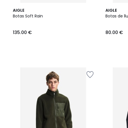
AIGLE
AIGLE
Botas Soft Rain
Botas de l
135.00
135.00 €
80.00 €
€.