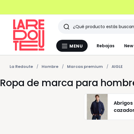
Buscar
Últimos
Rebajas
New 
MENU
Menu
artículos
La
Redoute
vistos
La Redoute
Hombre
Marcas premium
AIGLE
Ropa de marca para hombre
Abrigos
cazador