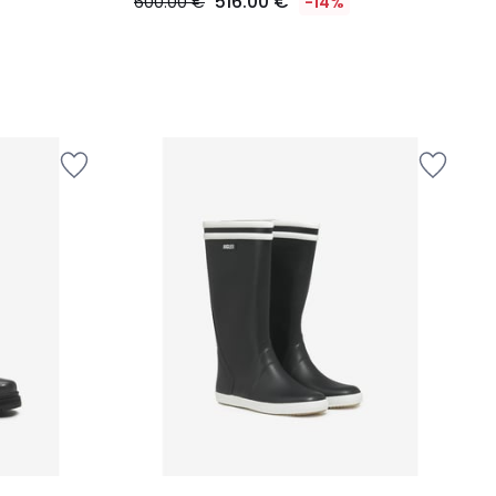
516.00 €
600.00 €
-14%