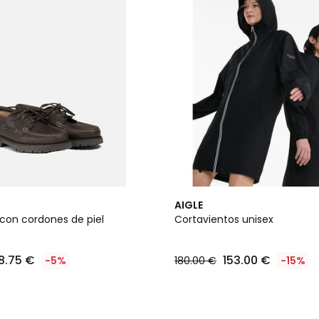
AIGLE
con cordones de piel
Cortavientos unisex
18.75 €
153.00 €
-5%
180.00 €
-15%