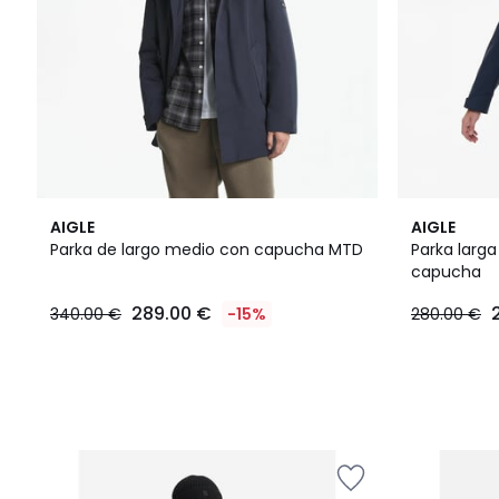
2
AIGLE
AIGLE
Colores
Parka de largo medio con capucha MTD
Parka larg
capucha
289.00 €
340.00 €
-15%
280.00 €