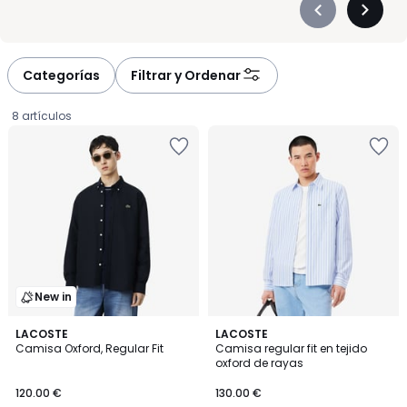
Précédent
Suivan
-
-
défiler
défiler
à
à
Categorías
Filtrar y Ordenar
gauche
droite
8 artículos
New in
LACOSTE
LACOSTE
Camisa Oxford, Regular Fit
Camisa regular fit en tejido
oxford de rayas
120.00
120.00 €
130.00 €
€.