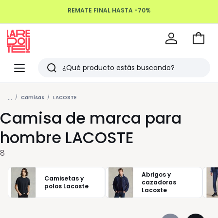
REMATE FINAL HASTA -70%
Devoluciones hasta 100 días
Ir
a
La
la
Redoute
Menu
Buscar
cesta
Últimos
...
artículos
Camisas
LACOSTE
Camisa de marca para
vistos
hombre LACOSTE
8
Abrigos y
Camisetas y
cazadoras
polos Lacoste
Lacoste