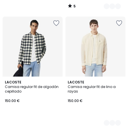
5
/
5
LACOSTE
2
LACOSTE
Camisa regular fit de algodón
Camisa regular fit de lino a
Colores
cepillado
rayas
150.00 €
150.00 €