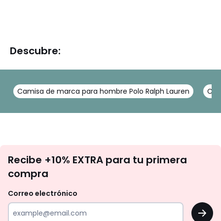
Descubre:
Camisa de marca para hombre Polo Ralph Lauren
Cam
No
Recibe +10% EXTRA para tu primera
te
compra
olvides
revisar
Correo electrónico
tu
OK
correo