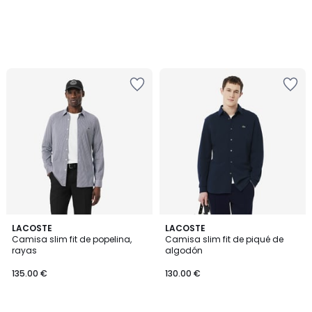
5
LACOSTE
2
LACOSTE
/
Camisa slim fit de popelina,
Camisa slim fit de piqué de
Colores
5
rayas
algodón
135.00 €
130.00 €