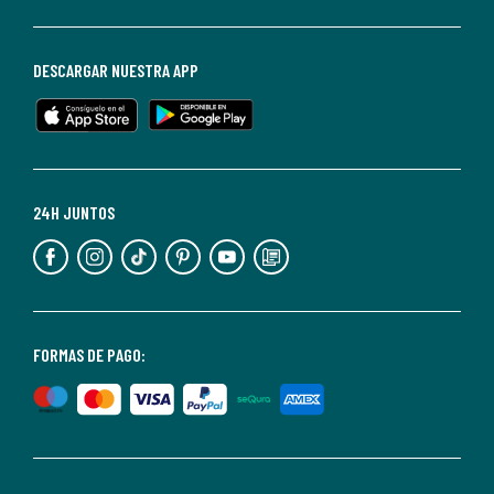
darte
de
baja
DESCARGAR NUESTRA APP
en
cualquier
momento.
Para
más
24H JUNTOS
información,
puedes
consultar
nuestra
<2>política
FORMAS DE PAGO:
de
privacidad</2>.