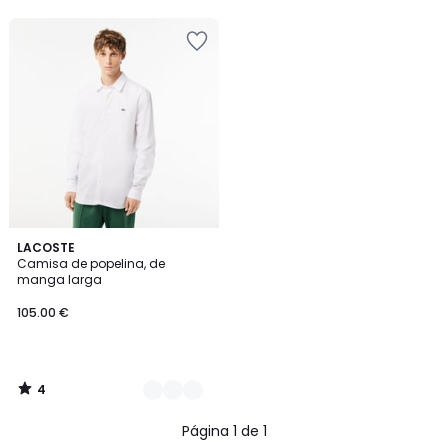
4
2
LACOSTE
/
Camisa de popelina, de
Colores
5
manga larga
105.00 €
4
/
5
Página 1 de 1