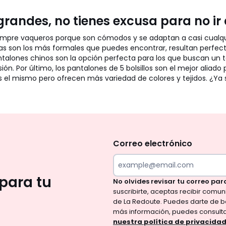
randes, no tienes excusa para no ir
siempre vaqueros porque son cómodos y se adaptan a casi cualq
zas son los más formales que puedes encontrar, resultan perfe
antalones chinos son la opción perfecta para los que buscan un
ón. Por último, los pantalones de 5 bolsillos son el mejor aliad
es el mismo pero ofrecen más variedad de colores y tejidos. ¿Y
No
te
olvides
Correo electrónico
revisar
tu
para tu
No olvides revisar tu correo par
correo
suscribirte, aceptas recibir comu
para
de La Redoute. Puedes darte de b
confirmar
más información, puedes consult
tu
nuestra política de privacida