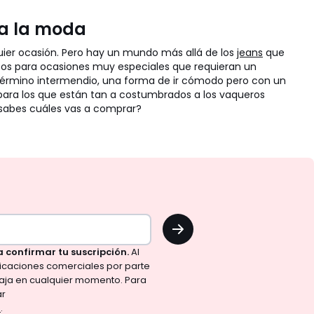
 a la moda
uier ocasión. Pero hay un mundo más allá de los
jeans
que
ctos para ocasiones muy especiales que requieran un
 término intermendio, una forma de ir cómodo pero con un
o para los que están tan a costumbrados a los vaqueros
a sabes cuáles vas a comprar?
OK
a confirmar tu suscripción.
Al
nicaciones comerciales por parte
aja en cualquier momento. Para
ar
d
.