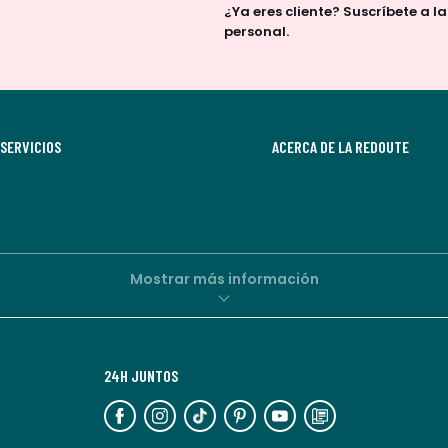
¿Ya eres cliente? Suscríbete a l
suscripción.
personal.
Al
suscribirte,
aceptas
recibir
SERVICIOS
comunicaciones
ACERCA DE LA REDOUTE
comerciales
personalizadas
por
parte
de
Mostrar más información
La
Redoute.
Puedes
24H JUNTOS
darte
de
baja