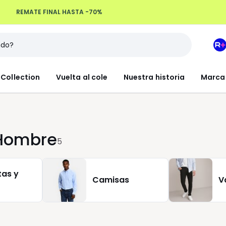
REMATE FINAL HASTA -70%
Devoluciones hasta 100 días
M
e
L
Collection
Vuelta al cole
Nuestra historia
Marca
R
+
 Hombre
5
as y
Camisas
V