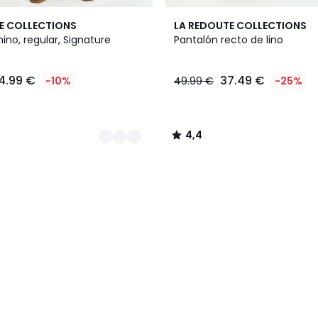
2
4,4
E COLLECTIONS
LA REDOUTE COLLECTIONS
Colores
/ 5
ino, regular, Signature
Pantalón recto de lino
4.99 €
37.49 €
-10%
49.99 €
-25%
4,4
/
5