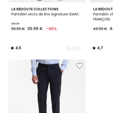
5
4,5
6
4,7
LA REDOUTE COLLECTIONS
LA REDOUT
Colores
/ 5
Colores
/ 5
Pantalón recto de lino Signature ISAAC
Pantalón ch
FRANÇOIS
Precio
desde
35.99 €
4
59.99 €
-40%
49.99 €
a
partir
de
35.99
4,5
4,7
€
/
/
en
5
5
lugar
de
59.99
€
40%
descuento
aplicado.