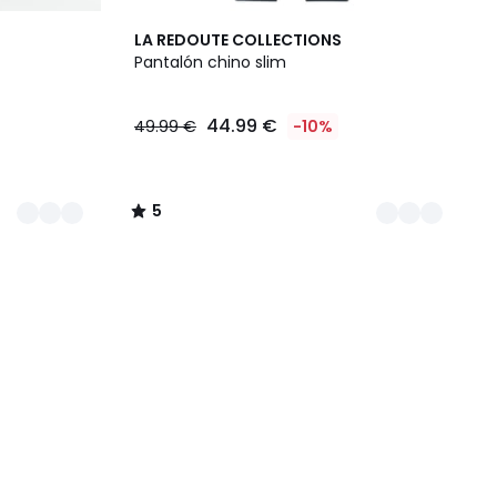
2
5
LA REDOUTE COLLECTIONS
Colores
/
Pantalón chino slim
5
44.99 €
49.99 €
-10%
5
/
5