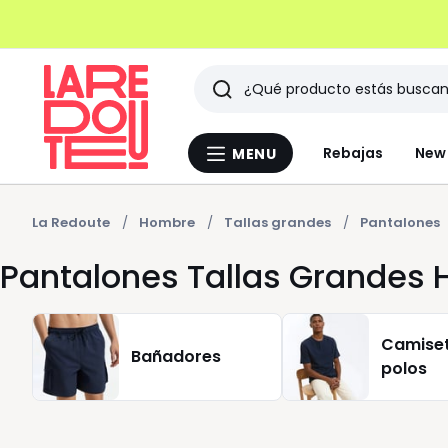
Buscar
Últimos
Rebajas
New 
MENU
Menu
artículos
La
Redoute
vistos
La Redoute
Hombre
Tallas grandes
Pantalones
Pantalones Tallas Grandes
Camiset
Bañadores
polos