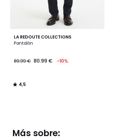
4,5
LA REDOUTE COLLECTIONS
/ 5
Pantalón
80.99 €
89.99 €
-10%
4,5
/
5
Más sobre: