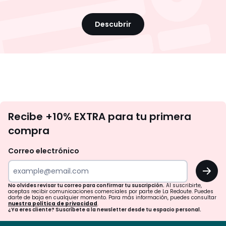
Descubrir
No
Recibe +10% EXTRA para tu primera
te
compra
olvides
revisar
Correo electrónico
tu
OK
correo
para
No olvides revisar tu correo para confirmar tu suscripción.
Al suscribirte,
aceptas recibir comunicaciones comerciales por parte de La Redoute. Puedes
confirmar
darte de baja en cualquier momento. Para más información, puedes consultar
nuestra política de privacidad
.
tu
¿Ya eres cliente? Suscríbete a la newsletter desde tu espacio personal.
suscripción.