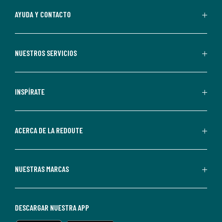
Al
AYUDA Y CONTACTO
suscribirte,
aceptas
recibir
NUESTROS SERVICIOS
comunicaciones
comerciales
personalizadas
INSPÍRATE
por
parte
de
ACERCA DE LA REDOUTE
La
Redoute.
Puedes
NUESTRAS MARCAS
darte
de
baja
DESCARGAR NUESTRA APP
en