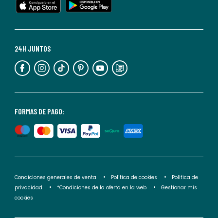
cualquier
momento.
Para
más
24H JUNTOS
información,
puedes
consultar
nuestra
<2>política
FORMAS DE PAGO:
de
privacidad</2>.
Condiciones generales de venta
Politica de cookies
Politica de
privacidad
*Condiciones de la oferta en la web
Gestionar mis
cookies