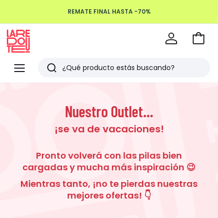
REMATE FINAL HASTA -70%
Devoluciones hasta 100 días
Ir
a
La
la
Redoute
Menu
Buscar
cesta
Últimos
artículos
Nuestro Outlet...
vistos
¡se va de vacaciones!
Pronto volverá con las pilas bien
cargadas y mucha más inspiración 😉
Mientras tanto, ¡no te pierdas nuestras
mejores ofertas! 👇