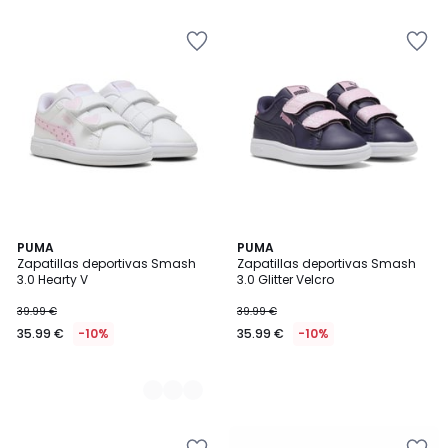
2
PUMA
PUMA
Zapatillas deportivas Smash
Zapatillas deportivas Smash
Colores
3.0 Hearty V
3.0 Glitter Velcro
39.99 €
39.99 €
35.99 €
-10%
35.99 €
-10%