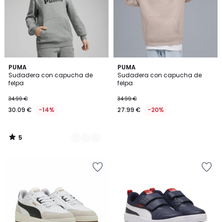
5
3
PUMA
PUMA
/
Sudadera con capucha de
Sudadera con capucha de
Colores
5
felpa
felpa
34.99 €
34.99 €
30.09 €
-14%
27.99 €
-20%
5
/
5