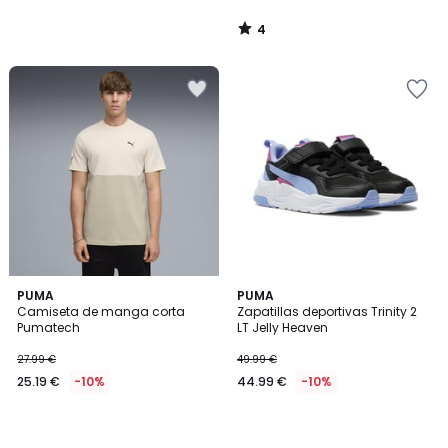
4
/
5
PUMA
PUMA
Camiseta de manga corta
Zapatillas deportivas Trinity 2
Pumatech
LT Jelly Heaven
27.99 €
49.99 €
25.19 €
-10%
44.99 €
-10%