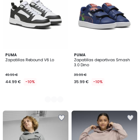
2
PUMA
PUMA
Zapatillas Rebound V6 Lo
Zapatillas deportivas Smash
Colores
3.0 Dino
49.99 €
39.99 €
44.99 €
-10%
35.99 €
-10%