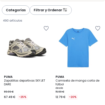
défiler
défiler
à
à
Categorías
Filtrar y Ordenar
gauche
droite
490 artículos
4,8
PUMA
6
PUMA
/ 5
Zapatillas deportivas SKYJET
Camiseta de manga corta de
Colores
DARE
fútbol
67.49
desde
89.99 €
15.99 €
€
67.49 €
-25%
12.79 €
-20%
en
lugar