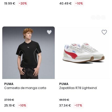
19.99 €
-20%
40.49 €
-10%
4
PUMA
PUMA
/
Camiseta de manga corta
Zapatillas R78 Lightwind
5
27.99 €
44.99 €
25.19 €
-10%
37.34 €
-17%