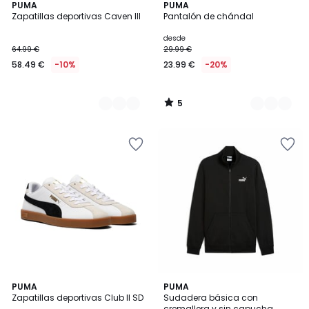
5
2
PUMA
2
PUMA
/
Zapatillas deportivas Caven III
Pantalón de chándal
Colores
Colores
5
desde
64.99 €
29.99 €
58.49 €
-10%
23.99 €
-20%
5
/
5
2
PUMA
PUMA
Zapatillas deportivas Club II SD
Sudadera básica con
Colores
cremallera y sin capucha