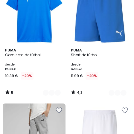
5
4,1
5
PUMA
4
PUMA
/
/ 5
Camiseta de fútbol
Short de fútbol
Colores
Colores
5
desde
desde
12.99 €
14.99 €
10.39 €
-20%
11.99 €
-20%
5
4,1
/
/
5
5