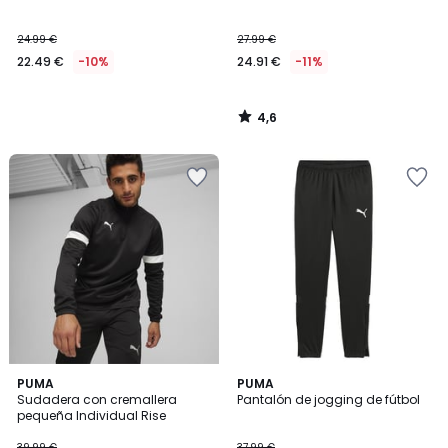
24.99 €
27.99 €
22.49 €
-10%
24.91 €
-11%
4,6
/
5
5
4,8
PUMA
PUMA
/
/ 5
Sudadera con cremallera
Pantalón de jogging de fútbol
5
pequeña Individual Rise
39.99 €
37.99 €