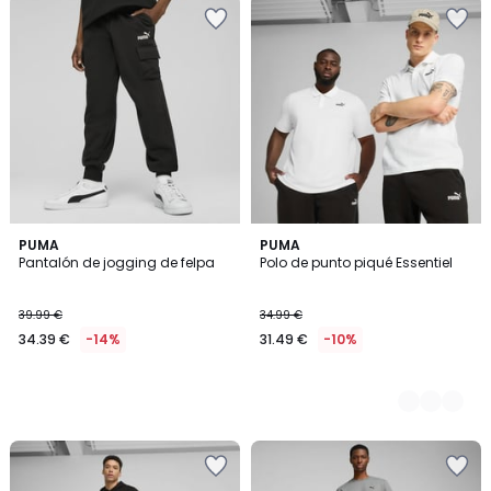
PUMA
2
PUMA
Pantalón de jogging de felpa
Polo de punto piqué Essentiel
Colores
39.99 €
34.99 €
34.39 €
-14%
31.49 €
-10%