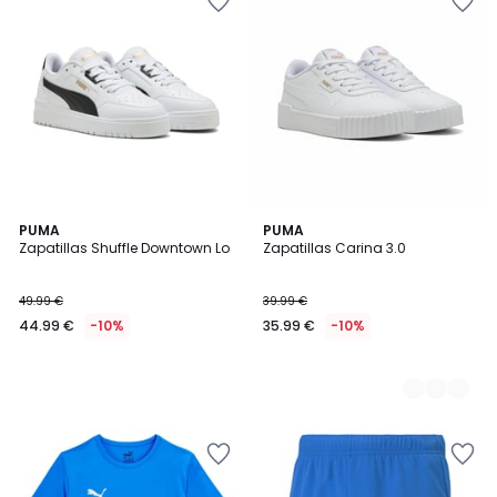
PUMA
2
PUMA
Zapatillas Shuffle Downtown Lo
Zapatillas Carina 3.0
Colores
49.99 €
39.99 €
44.99 €
-10%
35.99 €
-10%