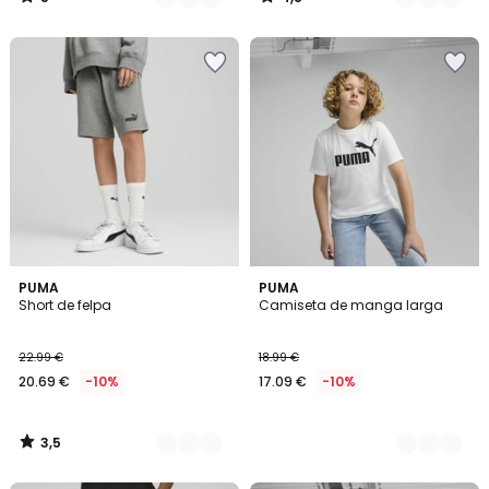
/
/
5
5
3,5
3
PUMA
4
PUMA
/ 5
Short de felpa
Camiseta de manga larga
Colores
Colores
22.99 €
18.99 €
20.69 €
-10%
17.09 €
-10%
3,5
/
5