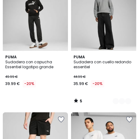
5
PUMA
2
PUMA
/
Sudadera con capucha
Sudadera con cuello redondo
Colores
5
Essentiel logotipo grande
essentiel
49.99 €
44.99 €
39.99 €
-20%
35.99 €
-20%
5
/
5