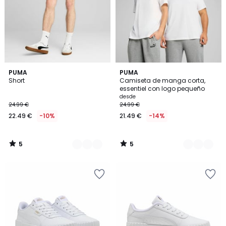
5
5
2
PUMA
5
PUMA
/
/
Short
Camiseta de manga corta,
Colores
Colores
5
5
essentiel con logo pequeño
desde
24.99 €
24.99 €
22.49 €
-10%
21.49 €
-14%
5
5
/
/
5
5