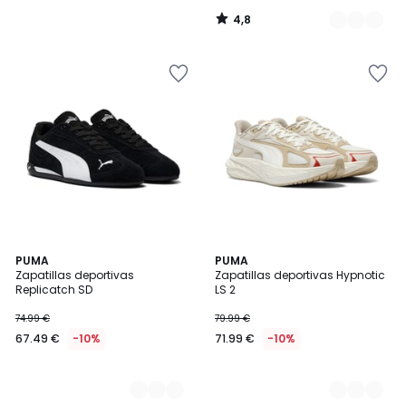
de
4,8
89.99
/
5
€
25%
descuento
aplicado.
2
PUMA
3
PUMA
Zapatillas deportivas
Zapatillas deportivas Hypnotic
Colores
Colores
Replicatch SD
LS 2
74.99 €
79.99 €
67.49 €
-10%
71.99 €
-10%