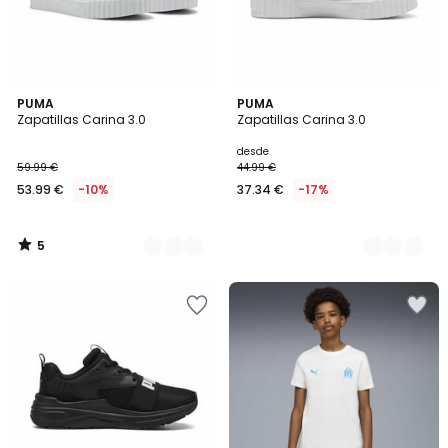
5
2
PUMA
2
PUMA
/
Zapatillas Carina 3.0
Zapatillas Carina 3.0
Colores
Colores
5
desde
59.99 €
44.99 €
53.99 €
-10%
37.34 €
-17%
5
/
5