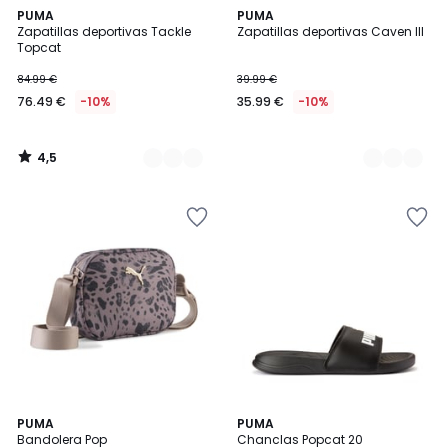
4,5
2
PUMA
3
PUMA
/ 5
Zapatillas deportivas Tackle
Zapatillas deportivas Caven III
Colores
Colores
Topcat
84.99 €
39.99 €
76.49 €
-10%
35.99 €
-10%
4,5
/
5
4,6
PUMA
PUMA
/ 5
Bandolera Pop
Chanclas Popcat 20