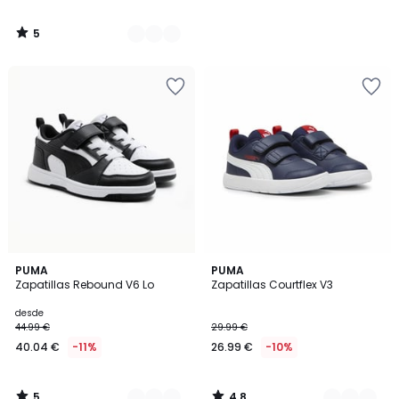
5
/
5
5
4,8
2
PUMA
3
PUMA
/
/ 5
Zapatillas Rebound V6 Lo
Zapatillas Courtflex V3
Colores
Colores
5
desde
44.99 €
29.99 €
40.04 €
-11%
26.99 €
-10%
5
4,8