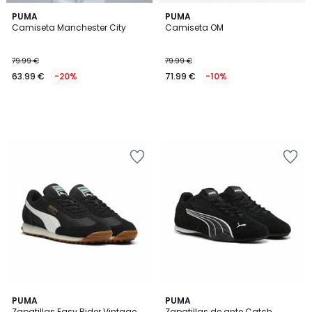
PUMA
PUMA
Camiseta Manchester City
Camiseta OM
79.99 €
79.99 €
63.99 €
-20%
71.99 €
-10%
4,9
2
PUMA
2
PUMA
/ 5
Zapatillas Easy Rider Vintage
Zapatillas de ante Catch