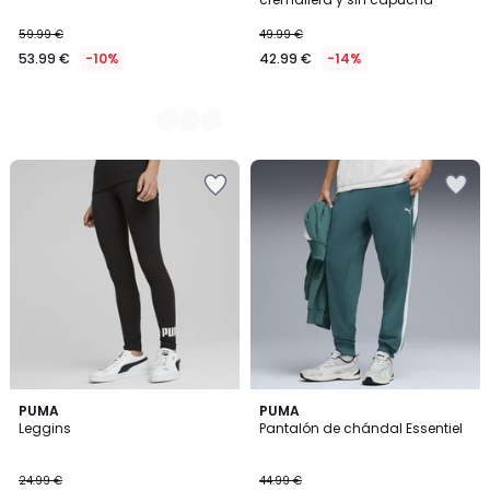
59.99 €
49.99 €
53.99 €
-10%
42.99 €
-14%
PUMA
3
PUMA
Leggins
Pantalón de chándal Essentiel
Colores
24.99 €
44.99 €