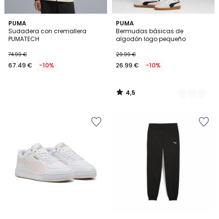
4,5
PUMA
2
PUMA
/ 5
Sudadera con cremallera
Bermudas básicas de
Colores
PUMATECH
algodón logo pequeño
74.99 €
29.99 €
67.49 €
-10%
26.99 €
-10%
4,5
/
5