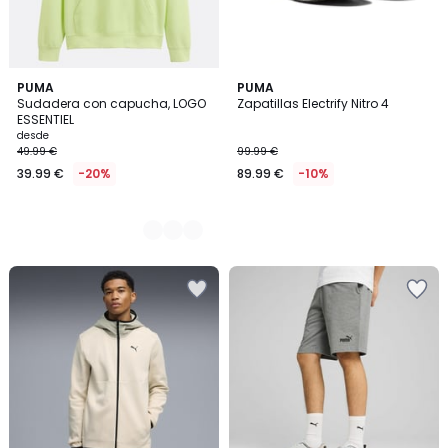
5
PUMA
PUMA
Sudadera con capucha, LOGO
Zapatillas Electrify Nitro 4
Colores
ESSENTIEL
desde
49.99 €
99.99 €
39.99 €
-20%
89.99 €
-10%