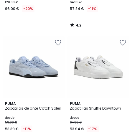
120.00 €
64.99 €
96.00 €
-20%
57.84 €
-11%
4,2
/
5
5
4
2
PUMA
4
PUMA
/
/
Zapatillas de ante Catch Soleil
Zapatillas Shuffle Downtown
Colores
Colores
5
5
desde
desde
59.99 €
64.99 €
53.39 €
-11%
53.94 €
-17%