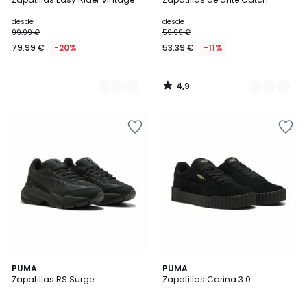
Colores
Colores
desde
desde
99.99 €
59.99 €
79.99 €
-20%
53.39 €
-11%
4,9
/
5
4,2
PUMA
PUMA
/ 5
Zapatillas RS Surge
Zapatillas Carina 3.0