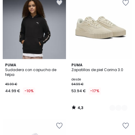
4,3
PUMA
2
PUMA
/ 5
Sudadera con capucha de
Zapatillas de piel Carina 3.0
Colores
felpa
desde
49.99 €
64.99 €
44.99 €
-10%
53.94 €
-17%
4,3
/
5