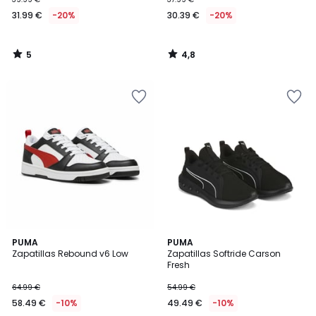
31.99 €
-20%
30.39 €
-20%
5
4,8
/
/
5
5
5
2
PUMA
PUMA
/
Zapatillas Rebound v6 Low
Zapatillas Softride Carson
Colores
5
Fresh
64.99 €
54.99 €
58.49 €
-10%
49.49 €
-10%