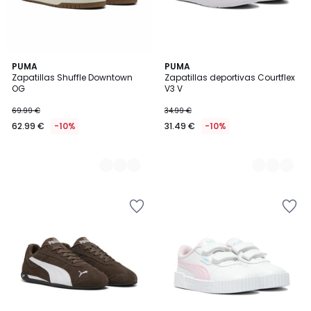
2
PUMA
3
PUMA
Zapatillas Shuffle Downtown
Zapatillas deportivas Courtflex
Colores
Colores
OG
V3 V
69.99 €
34.99 €
62.99 €
-10%
31.49 €
-10%