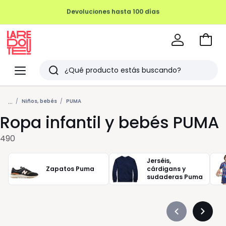
REMATE FINAL HASTA -70%
Ir
a
La
la
Redoute
Menu
Buscar
cesta
Últimos
...
artículos
Niños, bebés
PUMA
Ropa infantil y bebés PUMA
vistos
490
Jerséis,
Zapatos Puma
cárdigans y
sudaderas Puma
Précédent
Suivan
-
-