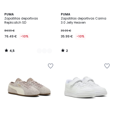
4,5
2
5
PUMA
PUMA
/ 5
/
Zapatillas deportivas
Zapatillas deportivas Carina
Colores
5
Replicatch SD
3.0 Jelly Heaven
84.99 €
39.99 €
76.49 €
-10%
35.99 €
-10%
4,5
2
/
/
5
5