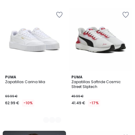
2
PUMA
PUMA
Zapatillas Carina Mia
Zapatillas Softride Cosmic
Colores
Street Sliptech
69.99 €
49.99 €
62.99 €
-10%
41.49 €
-17%