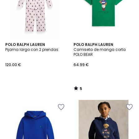
5
POLO RALPH LAUREN
POLO RALPH LAUREN
/
Pijama largo con 2 prendas
Camiseta de manga corta
5
POLO BEAR
120.00 €
64.99 €
5
/
5