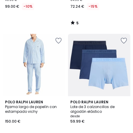
99.00 €
-10%
72.24 €
-15%
5
/
5
4,4
5
POLO RALPH LAUREN
2
POLO RALPH LAUREN
/ 5
/
Pijama largo de popelín con
Lote de 3 calzoncillos de
Colores
5
estampado vichy
algodón elástico
desde
150.00 €
59.99 €