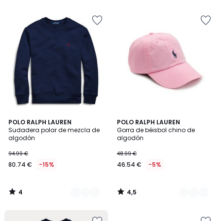
5
5
4
4,5
3
POLO RALPH LAUREN
2
POLO RALPH LAUREN
/
/ 5
Sudadera polar de mezcla de
Gorra de béisbol chino de
Colores
Colores
5
algodón
algodón
94.99 €
48.99 €
80.74 €
-15%
46.54 €
-5%
4
4,5
/
/
5
5