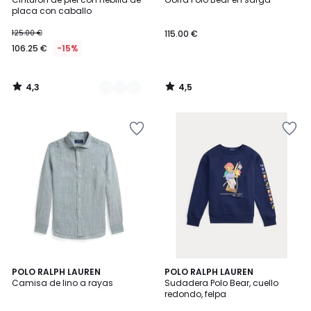
Colores
placa con caballo
125.00 €
115.00 €
106.25 €
-15%
4,3
4,5
/
/
5
5
5
5
POLO RALPH LAUREN
POLO RALPH LAUREN
/
/
Camisa de lino a rayas
Sudadera Polo Bear, cuello
5
5
redondo, felpa