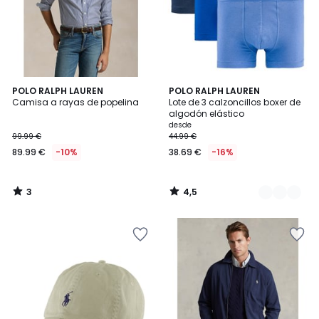
3
4,5
POLO RALPH LAUREN
3
POLO RALPH LAUREN
/
/ 5
Camisa a rayas de popelina
Lote de 3 calzoncillos boxer de
Colores
5
algodón elástico
desde
99.99 €
44.99 €
89.99 €
-10%
38.69 €
-16%
3
4,5
/
/
5
5