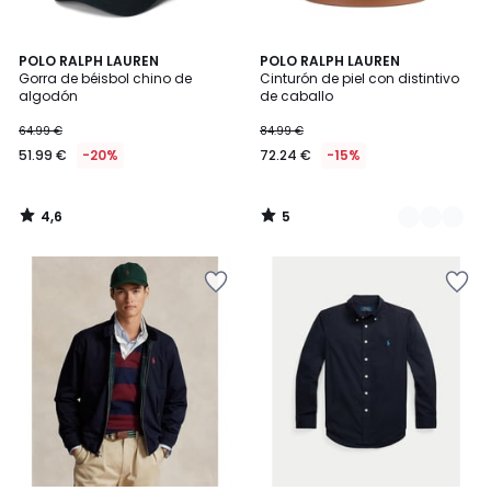
4,6
5
POLO RALPH LAUREN
2
POLO RALPH LAUREN
/ 5
/
Gorra de béisbol chino de
Cinturón de piel con distintivo
Colores
5
algodón
de caballo
64.99 €
84.99 €
51.99 €
-20%
72.24 €
-15%
4,6
5
/
/
5
5