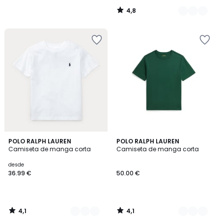
4,8
/
5
4,1
4,1
7
POLO RALPH LAUREN
2
POLO RALPH LAUREN
/ 5
/ 5
Camiseta de manga corta
Camiseta de manga corta
Colores
Colores
desde
36.99 €
50.00 €
4,1
4,1
/
/