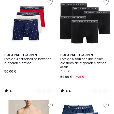
4
4,4
6
POLO RALPH LAUREN
5
POLO RALPH LAUREN
/
/ 5
Lote de 3 calzoncillos boxer de
Lote de 5 calzoncillos boxer
Colores
Colores
5
algodón elástico
clásicos de algodón elástico
desde
50.00 €
79.99 €
59.99 €
-25%
4
4,4
/
/
5
5