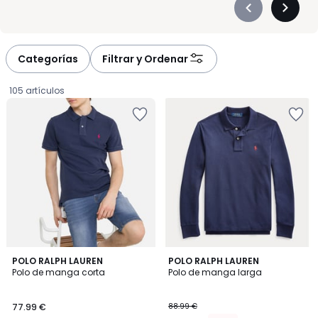
Précédent
Suivan
-
-
défiler
défiler
à
à
Categorías
Filtrar y Ordenar
gauche
droite
105 artículos
3,7
2,7
POLO RALPH LAUREN
3
POLO RALPH LAUREN
/ 5
/ 5
Polo de manga corta
Polo de manga larga
Colores
77.99
77.99 €
88.99 €
€.