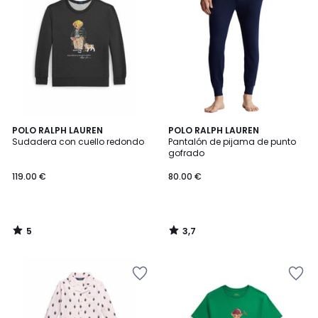
5
3,7
POLO RALPH LAUREN
POLO RALPH LAUREN
/
/ 5
Sudadera con cuello redondo
Pantalón de pijama de punto
5
gofrado
119.00 €
80.00 €
5
3,7
/
/
5
5