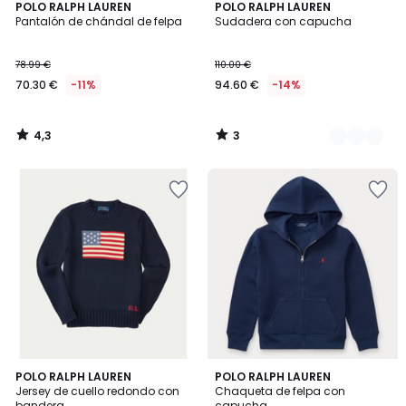
4,3
3
POLO RALPH LAUREN
2
POLO RALPH LAUREN
/ 5
/
Pantalón de chándal de felpa
Sudadera con capucha
Colores
5
78.99 €
110.00 €
70.30 €
-11%
94.60 €
-14%
4,3
3
/
/
5
5
4,6
4,3
2
POLO RALPH LAUREN
2
POLO RALPH LAUREN
/ 5
/ 5
Jersey de cuello redondo con
Chaqueta de felpa con
Colores
Colores
bandera
capucha