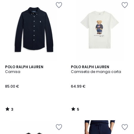
3
5
POLO RALPH LAUREN
POLO RALPH LAUREN
/
/
Camisa
Camiseta de manga corta
5
5
85.00 €
64.99 €
3
5
/
/
5
5