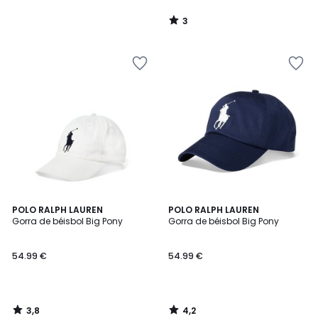
3
/
5
3,8
4,2
POLO RALPH LAUREN
POLO RALPH LAUREN
/ 5
/ 5
Gorra de béisbol Big Pony
Gorra de béisbol Big Pony
54.99 €
54.99 €
3,8
4,2
/
/