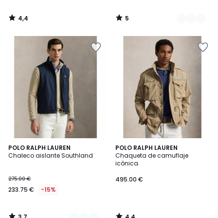
4,4
5
/
/
5
5
3,7
4,4
2
POLO RALPH LAUREN
POLO RALPH LAUREN
/ 5
/ 5
Chaleco aislante Southland
Chaqueta de camuflaje
Colores
icónica
275.00 €
495.00 €
233.75 €
-15%
3,7
4,4