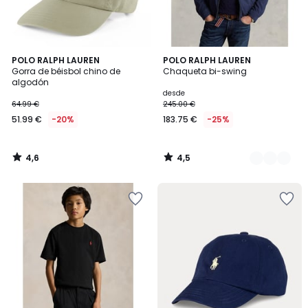
4,6
4,5
POLO RALPH LAUREN
3
POLO RALPH LAUREN
/ 5
/ 5
Gorra de béisbol chino de
Chaqueta bi-swing
Colores
algodón
desde
64.99 €
245.00 €
51.99 €
-20%
183.75 €
-25%
4,6
4,5
/
/
5
5