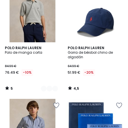
5
4,5
3
POLO RALPH LAUREN
POLO RALPH LAUREN
/
/ 5
Polo de manga corta
Gorra de béisbol chino de
Colores
5
algodón
84.99 €
64.99 €
76.49 €
-10%
51.99 €
-20%
5
4,5
/
/
5
5