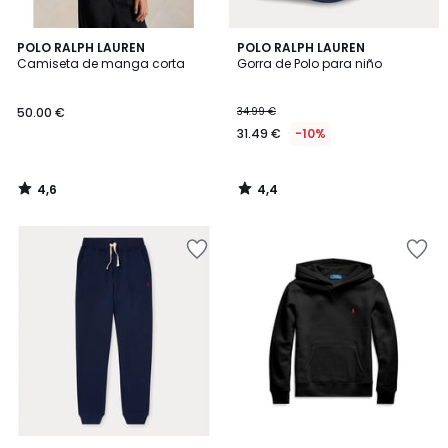
4,6
4,4
POLO RALPH LAUREN
POLO RALPH LAUREN
/ 5
/ 5
Camiseta de manga corta
Gorra de Polo para niño
50.00 €
34.99 €
31.49 €
-10%
4,6
4,4
/
/
5
5