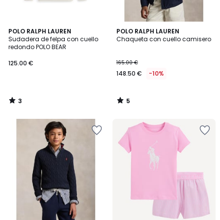
3
5
POLO RALPH LAUREN
POLO RALPH LAUREN
/
/
Sudadera de felpa con cuello
Chaqueta con cuello camisero
5
5
redondo POLO BEAR
125.00 €
165.00 €
148.50 €
-10%
3
5
/
/
5
5