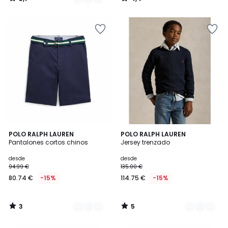
/
/
5
5
3
5
2
POLO RALPH LAUREN
2
POLO RALPH LAUREN
/
/
Pantalones cortos chinos
Jersey trenzado
Colores
Colores
5
5
desde
desde
94.99 €
135.00 €
80.74 €
-15%
114.75 €
-15%
3
5
/
/
5
5