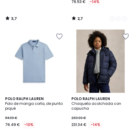
76.53 €
-14%
3,7
2,7
/
/
5
5
4,8
POLO RALPH LAUREN
2
POLO RALPH LAUREN
/ 5
Polo de manga corta, de punto
Chaqueta acolchada con
Colores
piqué
capucha
84.99 €
269.00 €
76.49 €
-10%
231.34 €
-14%