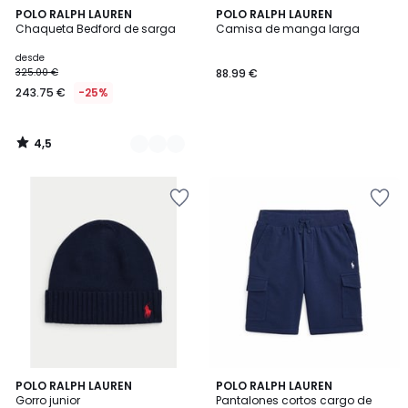
4,5
2
POLO RALPH LAUREN
POLO RALPH LAUREN
/ 5
Chaqueta Bedford de sarga
Camisa de manga larga
Colores
desde
325.00 €
88.99 €
243.75 €
-25%
4,5
/
5
5
POLO RALPH LAUREN
POLO RALPH LAUREN
/
Gorro junior
Pantalones cortos cargo de