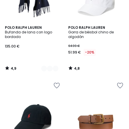
4,9
4,8
3
POLO RALPH LAUREN
POLO RALPH LAUREN
/ 5
/ 5
Bufanda de lana con logo
Gorra de béisbol chino de
Colores
bordado
algodón
135.00 €
64.99 €
51.99 €
-20%
4,9
4,8
/
/
5
5