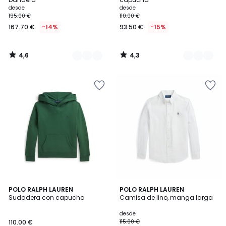
desde
desde
195.00 €
110.00 €
167.70 €
-14%
93.50 €
-15%
4,6
4,3
/
/
5
5
3
2
POLO RALPH LAUREN
2
POLO RALPH LAUREN
/
Sudadera con capucha
Camisa de lino, manga larga
Colores
Colores
5
desde
110.00 €
115.00 €