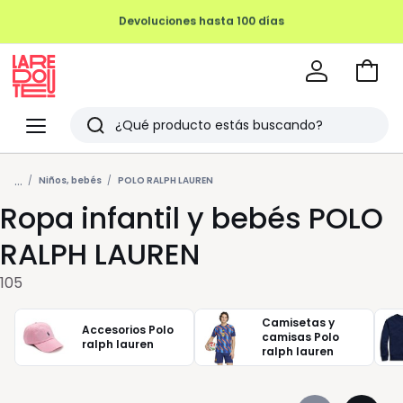
REMATE FINAL HASTA -70%
Ir
a
La
la
Redoute
Menu
Buscar
cesta
Últimos
...
artículos
Niños, bebés
POLO RALPH LAUREN
Ropa infantil y bebés POLO
vistos
RALPH LAUREN
105
Camisetas y
Accesorios Polo
camisas Polo
ralph lauren
ralph lauren