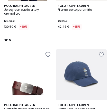
5
POLO RALPH LAUREN
POLO RALPH LAUREN
/
Jersey con cuello alto y
Pijama corto para niño
5
cremallera
145.00 €
49.99 €
130.50 €
-10%
42.49 €
-15%
5
/
5
4,3
4,5
2
POLO RALPH LAUREN
POLO RALPH LAUREN
/ 5
/ 5
Cinturón de piel con hebilla de
Gorra Polo Bear en sarga