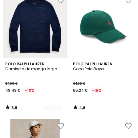
3,9
4,6
3
POLO RALPH LAUREN
POLO RALPH LAUREN
/ 5
/ 5
Camiseta de manga larga
Gorra Polo Player
Colores
54.99 €
64.99 €
49.49 €
-10%
55.24 €
-15%
3,9
4,6
/
/
5
5