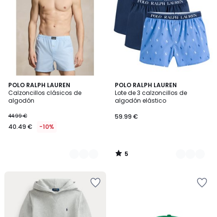
5
2
POLO RALPH LAUREN
2
POLO RALPH LAUREN
/
Calzoncillos clásicos de
Lote de 3 calzoncillos de
Colores
Colores
5
algodón
algodón elástico
44.99 €
59.99 €
40.49 €
-10%
5
/
5