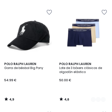
5
5
4,9
4,6
POLO RALPH LAUREN
13
POLO RALPH LAUREN
/ 5
/ 5
Gorra de béisbol Big Pony
Lote de 3 bóxers clásicos de
Colores
algodón elástico
54.99 €
50.00 €
4,9
4,6
/
/
5
5