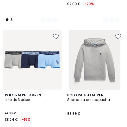
92.00 €
-20%
3
/
5
3
POLO RALPH LAUREN
POLO RALPH LAUREN
/
Lote de 3 bóxer
Sudadera con capucha
5
44.99 €
98.99 €
38.24 €
-15%