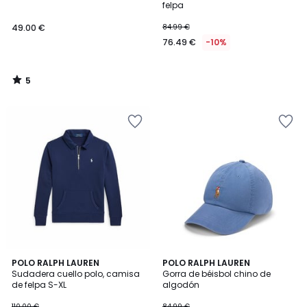
5
felpa
49.00 €
84.99 €
76.49 €
-10%
5
/
5
5
POLO RALPH LAUREN
POLO RALPH LAUREN
/
Sudadera cuello polo, camisa
Gorra de béisbol chino de
5
de felpa S-XL
algodón
110.00 €
84.99 €