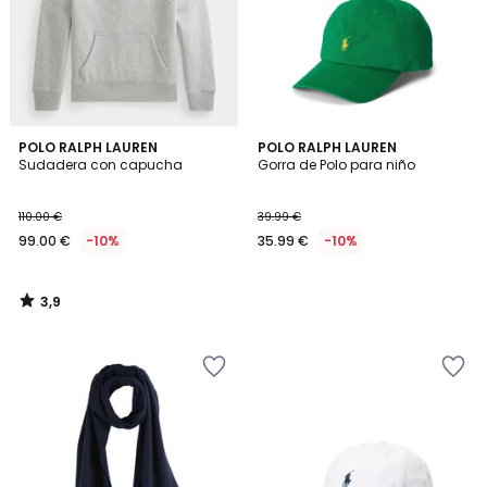
3,9
POLO RALPH LAUREN
POLO RALPH LAUREN
/ 5
Sudadera con capucha
Gorra de Polo para niño
110.00 €
39.99 €
99.00 €
-10%
35.99 €
-10%
3,9
/
5