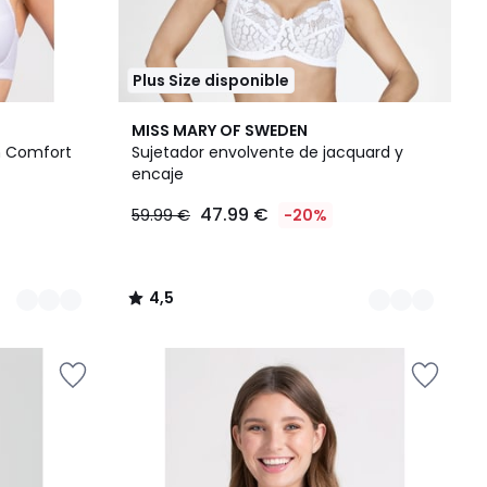
Plus Size disponible
5
4,5
MISS MARY OF SWEDEN
Colores
/ 5
n Comfort
Sujetador envolvente de jacquard y
encaje
47.99 €
59.99 €
-20%
4,5
/
5