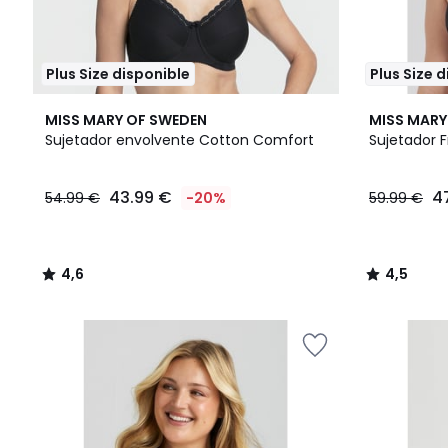
Plus Size disponible
Plus Size 
4,6
4,5
MISS MARY OF SWEDEN
MISS MARY
/ 5
/ 5
Sujetador envolvente Cotton Comfort
Sujetador 
43.99 €
4
54.99 €
-20%
59.99 €
4,6
4,5
/
/
5
5