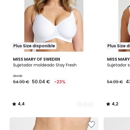
Plus Size disponible
Plus Size 
4
4,4
4,2
MISS MARY OF SWEDEN
MISS MARY
Colores
/ 5
/ 5
Sujetador moldeado Stay Fresh
Sujetador s
desde
50.04 €
4
64.99 €
-23%
54.99 €
4,4
4,2
/
/
5
5