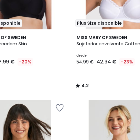
disponible
Plus Size disponible
2
4,2
 OF SWEDEN
MISS MARY OF SWEDEN
Colores
/ 5
Freedom Skin
Sujetador envolvente Cotto
desde
7.99 €
42.34 €
-20%
54.99 €
-23%
4,2
/
5