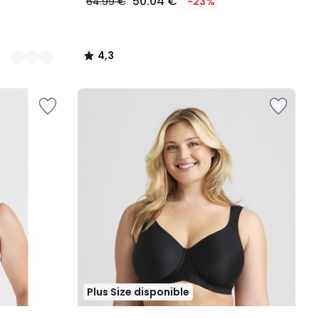
50.04 €
64.99 €
-23%
4,3
/
5
Plus Size disponible