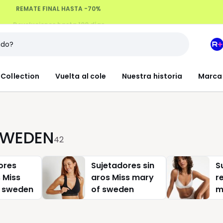
Devoluciones hasta 100 días
M
e
L
Collection
Vuelta al cole
Nuestra historia
Marca
R
+
SWEDEN
42
ores
Sujetadores sin
S
 Miss
aros Miss mary
r
 sweden
of sweden
m