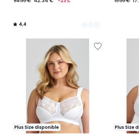
42.34 €
17
54.99 €
-23%
19.99 €
4,4
/
5
Plus Size disponible
Plus Size 