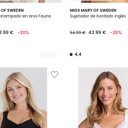
2
4,4
 OF SWEDEN
MISS MARY OF SWEDEN
Colores
/ 5
estampado sin aros Fauna
Sujetador de bordado inglés
3.99 €
43.99 €
-20%
54.99 €
-20%
4,4
/
5