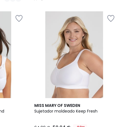
/
5
4,3
MISS MARY OF SWEDEN
/ 5
nd
Sujetador moldeado Keep Fresh