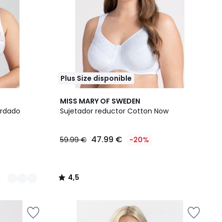
Plus Size disponible
4,5
MISS MARY OF SWEDEN
/ 5
ordado
Sujetador reductor Cotton Now
47.99 €
59.99 €
-20%
4,5
/
5