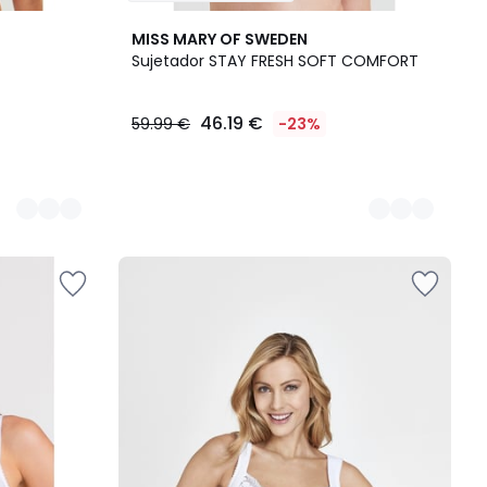
3
MISS MARY OF SWEDEN
Colores
Sujetador STAY FRESH SOFT COMFORT
46.19 €
59.99 €
-23%