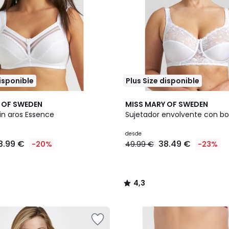
disponible
Plus Size disponible
2
4,3
 OF SWEDEN
MISS MARY OF SWEDEN
Colores
/ 5
in aros Essence
Sujetador envolvente con b
desde
3.99 €
38.49 €
-20%
49.99 €
-23%
4,3
/
5