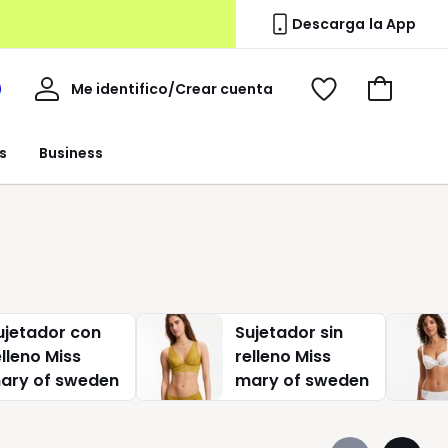
Descarga la App
Mi
Me identifico/Crear cuenta
i
Ver
Ir
cuenta
spacio
mis
a
a
favoritos
la
s
Business
edoute
cesta
ujetador con
Sujetador sin
elleno Miss
relleno Miss
ary of sweden
mary of sweden