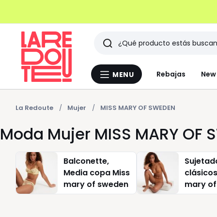
Buscar
Últimos
Rebajas
New 
MENU
Menu
artículos
La
Redoute
vistos
La Redoute
Mujer
MISS MARY OF SWEDEN
Moda Mujer MISS MARY OF 
Balconette,
Sujetad
Media copa Miss
clásicos
mary of sweden
mary of