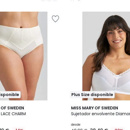
/
5
disponible
Plus Size disponible
3
4,3
 OF SWEDEN
MISS MARY OF SWEDEN
Colores
/ 5
i LACE CHARM
Sujetador envolvente Diamo
desde