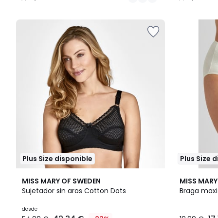
/
/
5
5
Plus Size disponible
Plus Size 
3
4,4
MISS MARY OF SWEDEN
MISS MARY
Colores
/ 5
Sujetador sin aros Cotton Dots
Braga max
desde