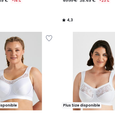
.19 €
38.49 €
-14%
49.99 €
-23%
4,3
/
5
disponible
Plus Size disponible