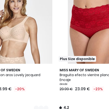
Plus Size disponible
3
4,2
 OF SWEDEN
MISS MARY OF SWEDEN
Colores
/ 5
con aros Lovely jacquard
Braguita efecto vientre pla
Encaje
desde
3.99 €
23.09 €
-20%
29.99 €
-23%
4,2