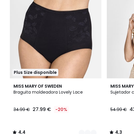
Plus Size disponible
2
4,4
2
4,3
MISS MARY OF SWEDEN
MISS MARY
Colores
/ 5
Colores
/ 5
Braguita moldeadora Lovely Lace
Sujetador 
27.99 €
4
34.99 €
-20%
54.99 €
4,4
4,3