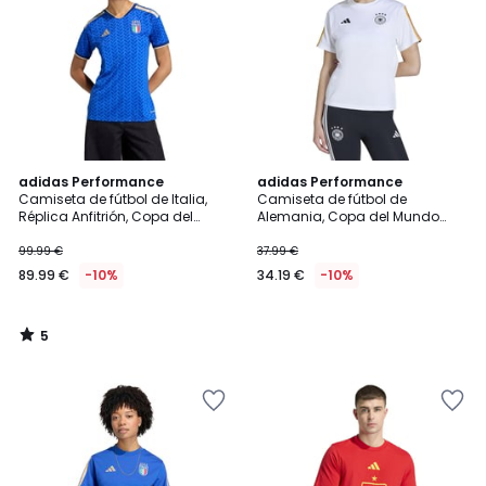
5
adidas Performance
adidas Performance
/
Camiseta de fútbol de Italia,
Camiseta de fútbol de
5
Réplica Anfitrión, Copa del
Alemania, Copa del Mundo
Mundo 2026
2026
99.99 €
37.99 €
89.99 €
-10%
34.19 €
-10%
5
/
5