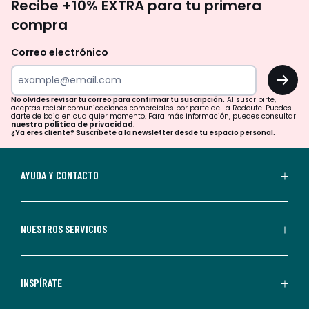
Recibe +10% EXTRA para tu primera
te
compra
olvides
revisar
Correo electrónico
tu
OK
correo
para
No olvides revisar tu correo para confirmar tu suscripción.
Al suscribirte,
aceptas recibir comunicaciones comerciales por parte de La Redoute. Puedes
confirmar
darte de baja en cualquier momento. Para más información, puedes consultar
nuestra política de privacidad
.
tu
¿Ya eres cliente? Suscríbete a la newsletter desde tu espacio personal.
suscripción.
Al
AYUDA Y CONTACTO
suscribirte,
aceptas
recibir
NUESTROS SERVICIOS
comunicaciones
comerciales
personalizadas
INSPÍRATE
por