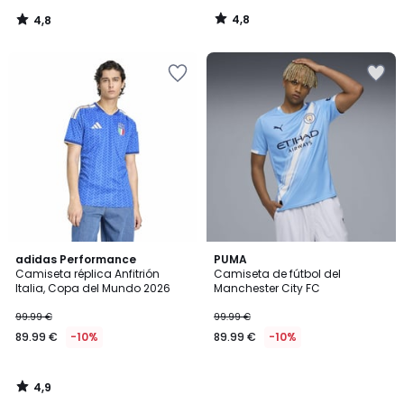
de
4,8
4,8
69.99
/
/
5
5
€
10%
descuento
aplicado.
4,9
adidas Performance
PUMA
/ 5
Camiseta réplica Anfitrión
Camiseta de fútbol del
Italia, Copa del Mundo 2026
Manchester City FC
99.99 €
99.99 €
89.99 €
-10%
89.99 €
-10%
4,9
/