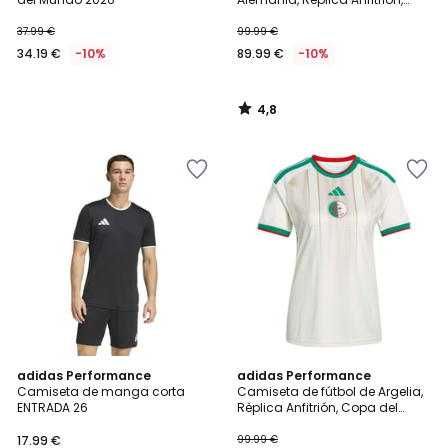
Copa del Mundo 2026
37.99 €
99.99 €
34.19 €
-10%
89.99 €
-10%
4,8
/
5
4,7
5
adidas Performance
adidas Performance
/ 5
/
Camiseta de manga corta
Camiseta de fútbol de Argelia,
5
ENTRADA 26
Rèplica Anfitrión, Copa del
Mundo 2026
17.99 €
99.99 €