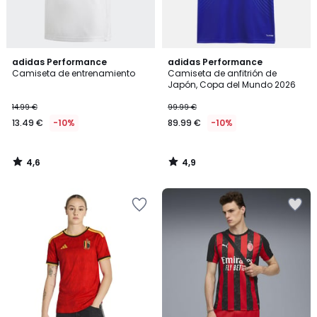
4,6
4,9
adidas Performance
adidas Performance
/ 5
/ 5
Camiseta de entrenamiento
Camiseta de anfitrión de
Japón, Copa del Mundo 2026
14.99 €
99.99 €
13.49 €
-10%
89.99 €
-10%
4,6
4,9
/
/
5
5