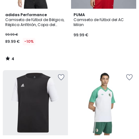
4
adidas Performance
PUMA
/
Camiseta de fútbol de Bélgica,
Camiseta de fútbol del AC
5
Réplica Anfitrión, Copa del
Milan
Mundo 2026
99.99 €
99.99 €
89.99 €
-10%
4
/
5