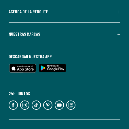
parte
de
ACERCA DE LA REDOUTE
La
Redoute.
Puedes
NUESTRAS MARCAS
darte
de
baja
DESCARGAR NUESTRA APP
en
cualquier
momento.
Para
más
24H JUNTOS
información,
puedes
consultar
nuestra