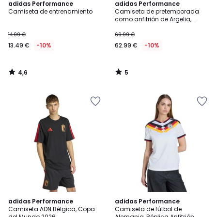
4,6
5
adidas Performance
adidas Performance
/ 5
/
Camiseta de entrenamiento
Camiseta de pretemporada
5
como anfitrión de Argelia,
Copa del Mundo 2026
14.99 €
69.99 €
13.49 €
-10%
62.99 €
-10%
4,6
5
/
/
5
5
4,8
adidas Performance
adidas Performance
/ 5
Camiseta ADN Bélgica, Copa
Camiseta de fútbol de
del Mundo 2026
Alemania, Réplica Anfitrión,