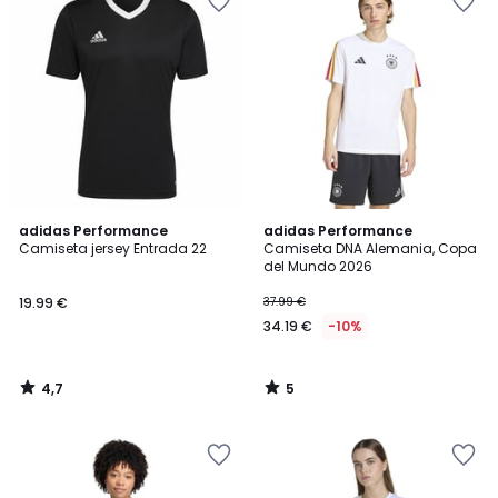
4,7
5
adidas Performance
adidas Performance
/ 5
/
Camiseta jersey Entrada 22
Camiseta DNA Alemania, Copa
5
del Mundo 2026
19.99 €
37.99 €
34.19 €
-10%
4,7
5
/
/
5
5