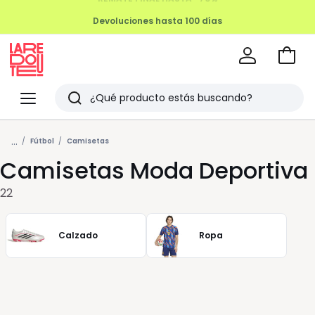
Devoluciones hasta 100 días
Ir
a
La
la
Redoute
Menu
Buscar
cesta
Últimos
...
artículos
Fútbol
Camisetas
Camisetas Moda Deportiva
vistos
22
Calzado
Ropa