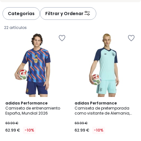
Categorías
Filtrar y Ordenar
22 artículos
4,8
4,8
adidas Performance
adidas Performance
/ 5
/ 5
Camiseta de entrenamiento
Camiseta de pretemporada
España, Mundial 2026
como visitante de Alemania,
62.99
Copa del Mundo 2026
69.99 €
69.99 €
€
62.99 €
-10%
62.99 €
-10%
en
lugar