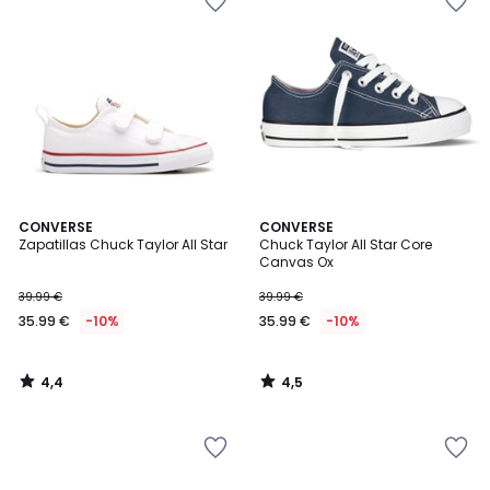
4,4
4,5
CONVERSE
CONVERSE
/ 5
/ 5
Zapatillas Chuck Taylor All Star
Chuck Taylor All Star Core
Canvas Ox
39.99 €
39.99 €
35.99 €
-10%
35.99 €
-10%
4,4
4,5
/
/
5
5