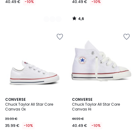
40.49 €
-10%
40.49 €
-10%
en
lugar
de
4,6
44.99
/
5
€
10%
descuento
aplicado.
4,7
4,6
CONVERSE
CONVERSE
/ 5
/ 5
Chuck Taylor All Star Core
Chuck Taylor All Star Core
Canvas Ox
Canvas Hi
39.99 €
44.99 €
35.99 €
-10%
40.49 €
-10%