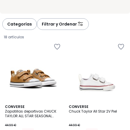
Categorías
Filtrar y Ordenar
18 artículos
4,6
2
CONVERSE
CONVERSE
/ 5
Zapatillas deportivas CHUCK
Chuck Taylor All Star 2V Piel
Colores
TAYLOR ALL STAR SEASONAL
40.49
COLOR
44.99 €
44.99 €
€