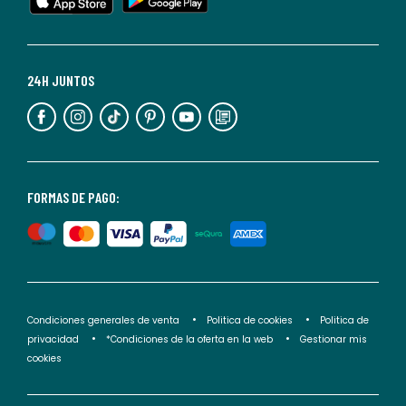
cualquier
momento.
Para
más
24H JUNTOS
información,
puedes
consultar
nuestra
<2>política
FORMAS DE PAGO:
de
privacidad</2>.
Condiciones generales de venta
Politica de cookies
Politica de
privacidad
*Condiciones de la oferta en la web
Gestionar mis
cookies