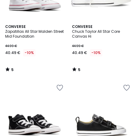
5
5
CONVERSE
CONVERSE
/
/
Zapatillas All Star Malden Street
Chuck Taylor All Star Core
5
5
Mid Foundation
Canvas Hi
44.99 €
44.99 €
40.49 €
-10%
40.49 €
-10%
5
5
/
/
5
5