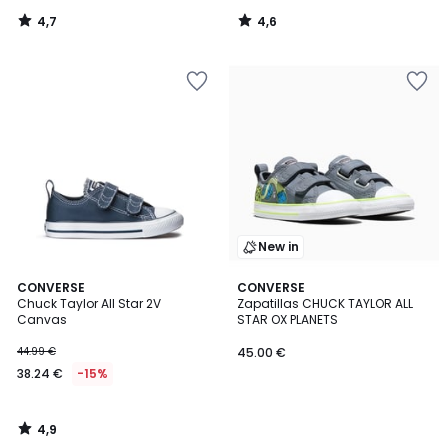
4,7
4,6
/
/
5
5
New in
4,9
CONVERSE
CONVERSE
/ 5
Chuck Taylor All Star 2V
Zapatillas CHUCK TAYLOR ALL
Canvas
STAR OX PLANETS
44.99 €
45.00 €
38.24 €
-15%
4,9
/