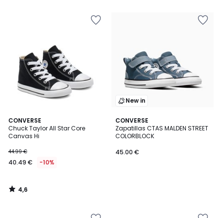
5
New in
4,6
CONVERSE
CONVERSE
/ 5
Chuck Taylor All Star Core
Zapatillas CTAS MALDEN STREET
Canvas Hi
COLORBLOCK
44.99 €
45.00 €
40.49 €
-10%
4,6
/
5