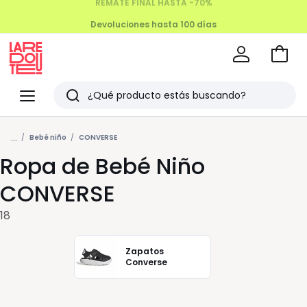
Devoluciones hasta 100 días
Ir
a
La
la
Redoute
Menu
Buscar
cesta
Últimos
...
artículos
Bebé niño
CONVERSE
Ropa de Bebé Niño
vistos
CONVERSE
18
Zapatos
Converse