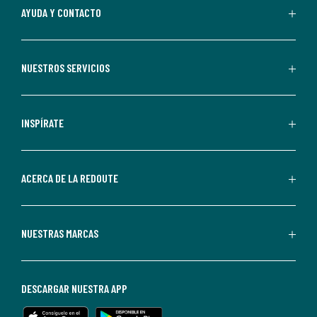
Al
AYUDA Y CONTACTO
suscribirte,
aceptas
recibir
NUESTROS SERVICIOS
comunicaciones
comerciales
personalizadas
INSPÍRATE
por
parte
de
ACERCA DE LA REDOUTE
La
Redoute.
Puedes
NUESTRAS MARCAS
darte
de
baja
DESCARGAR NUESTRA APP
en