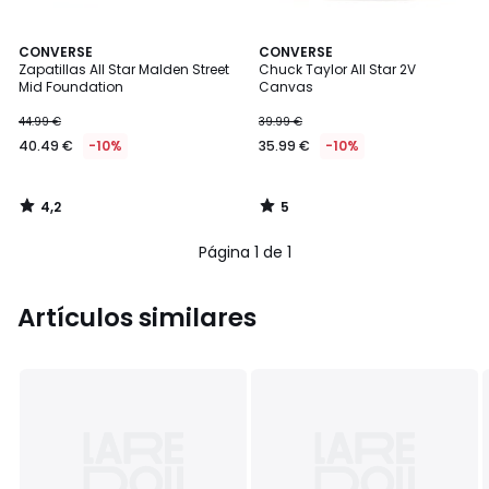
4,2
5
CONVERSE
CONVERSE
/ 5
/
Zapatillas All Star Malden Street
Chuck Taylor All Star 2V
5
Mid Foundation
Canvas
44.99 €
39.99 €
40.49 €
-10%
35.99 €
-10%
4,2
5
/
/
5
5
Página 1 de 1
Artículos similares