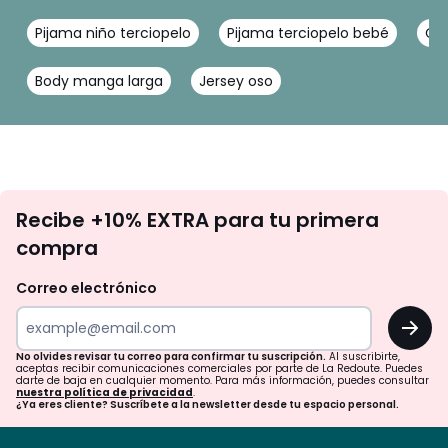
Pijama niño terciopelo
Pijama terciopelo bebé
Col
Body manga larga
Jersey oso
No
Recibe +10% EXTRA para tu primera
te
compra
olvides
revisar
Correo electrónico
tu
OK
correo
para
No olvides revisar tu correo para confirmar tu suscripción.
Al suscribirte,
aceptas recibir comunicaciones comerciales por parte de La Redoute. Puedes
confirmar
darte de baja en cualquier momento. Para más información, puedes consultar
nuestra política de privacidad
.
tu
¿Ya eres cliente? Suscríbete a la newsletter desde tu espacio personal.
suscripción.