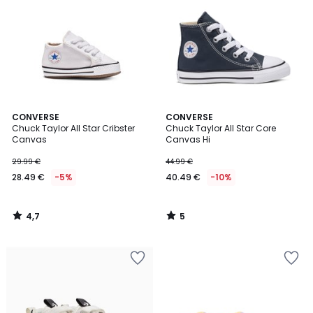
4,7
5
CONVERSE
CONVERSE
/ 5
/
Chuck Taylor All Star Cribster
Chuck Taylor All Star Core
5
Canvas
Canvas Hi
29.99 €
44.99 €
28.49 €
-5%
40.49 €
-10%
4,7
5
/
/
5
5