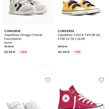
2
CONVERSE
CONVERSE
Zapatillas Omega Trainer
Zapatillas CHUCK TAYLOR ALL
Colores
Foundation
STAR 2V OX COLOR
desde
49.99 €
44.99 €
39.99 €
-20%
40.49 €
-10%