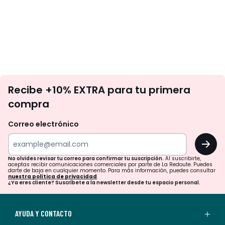
No
Recibe +10% EXTRA para tu primera
te
compra
olvides
revisar
Correo electrónico
tu
OK
correo
para
No olvides revisar tu correo para confirmar tu suscripción.
Al suscribirte,
aceptas recibir comunicaciones comerciales por parte de La Redoute. Puedes
confirmar
darte de baja en cualquier momento. Para más información, puedes consultar
nuestra política de privacidad
.
tu
¿Ya eres cliente? Suscríbete a la newsletter desde tu espacio personal.
suscripción.
Al
AYUDA Y CONTACTO
suscribirte,