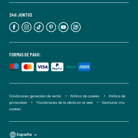
Para
más
24H JUNTOS
información,
puedes
consultar
nuestra
<2>política
FORMAS DE PAGO:
de
privacidad</2>.
Condiciones generales de venta
Politica de cookies
Politica de
privacidad
*Condiciones de la oferta en la web
Gestionar mis
cookies
España