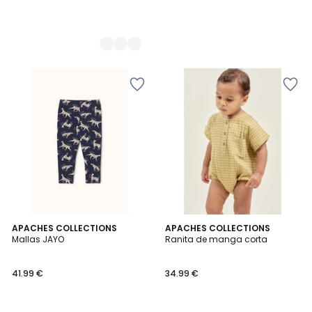
APACHES COLLECTIONS
2
APACHES COLLECTIONS
Mallas JAYO
Ranita de manga corta
Colores
41.99 €
34.99 €