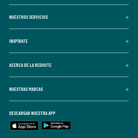
aceptas
recibir
NUESTROS SERVICIOS
comunicaciones
comerciales
personalizadas
INSPÍRATE
por
parte
de
ACERCA DE LA REDOUTE
La
Redoute.
Puedes
NUESTRAS MARCAS
darte
de
baja
DESCARGAR NUESTRA APP
en
cualquier
momento.