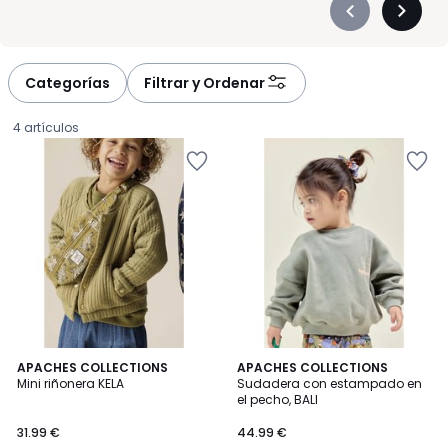
Précédent
Suivan
-
-
défiler
défiler
à
à
Categorías
Filtrar y Ordenar
gauche
droite
4 artículos
2
APACHES COLLECTIONS
APACHES COLLECTIONS
Mini riñonera KELA
Sudadera con estampado en
Colores
el pecho, BALI
31.99
31.99 €
44.99 €
€.