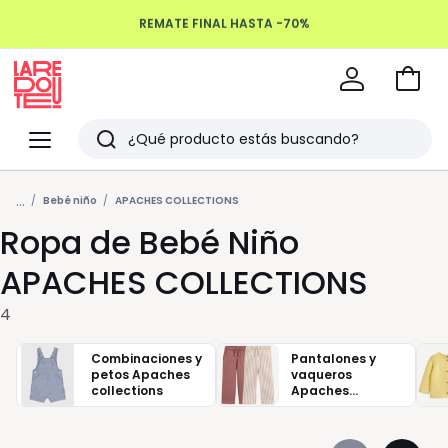
REMATE FINAL HASTA -70%
Devoluciones hasta 100 días
Ir
a
La
la
Redoute
Menu
Buscar
cesta
Últimos
...
artículos
Bebé niño
APACHES COLLECTIONS
Ropa de Bebé Niño
vistos
APACHES COLLECTIONS
4
Combinaciones y
Pantalones y
petos Apaches
vaqueros
collections
Apaches
collections