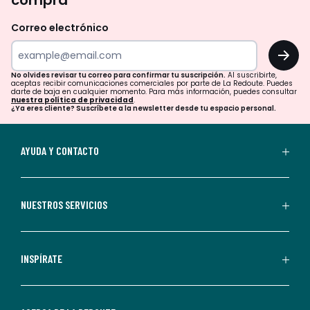
compra
olvides
revisar
Correo electrónico
tu
OK
correo
para
No olvides revisar tu correo para confirmar tu suscripción.
Al suscribirte,
aceptas recibir comunicaciones comerciales por parte de La Redoute. Puedes
confirmar
darte de baja en cualquier momento. Para más información, puedes consultar
nuestra política de privacidad
.
tu
¿Ya eres cliente? Suscríbete a la newsletter desde tu espacio personal.
suscripción.
Al
AYUDA Y CONTACTO
suscribirte,
aceptas
recibir
NUESTROS SERVICIOS
comunicaciones
comerciales
personalizadas
INSPÍRATE
por
parte