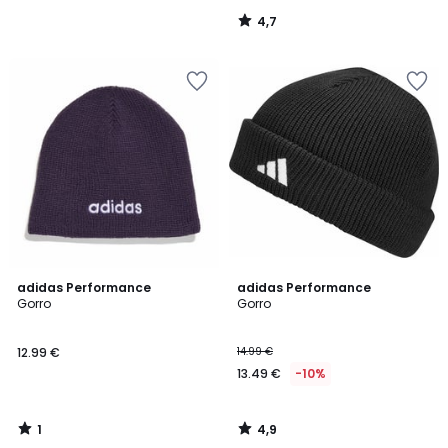
4,7
/
5
1
4,9
adidas Performance
adidas Performance
/
/ 5
Gorro
Gorro
5
12.99 €
14.99 €
13.49 €
-10%
1
4,9
/
/