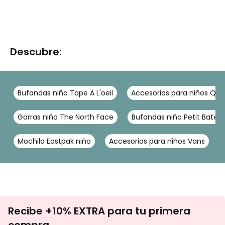
Descubre:
Bufandas niño Tape A L'oeil
Accesorios para niños Quik
Gorras niño The North Face
Bufandas niño Petit Batea
Mochila Eastpak niño
Accesorios para niños Vans
No
Recibe +10% EXTRA para tu primera
te