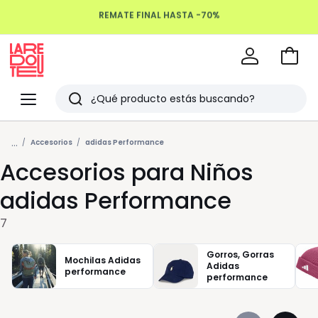
REMATE FINAL HASTA -70%
Devoluciones hasta 100 días
Ir
a
La
la
Redoute
Menu
Buscar
cesta
Últimos
...
artículos
Accesorios
adidas Performance
Accesorios para Niños
vistos
adidas Performance
7
Gorros, Gorras
Mochilas Adidas
Adidas
performance
performance