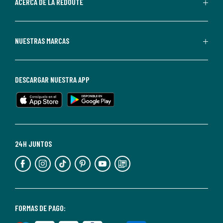
de
ACERCA DE LA REDOUTE
La
Redoute.
Puedes
NUESTRAS MARCAS
darte
de
baja
DESCARGAR NUESTRA APP
en
cualquier
momento.
Para
más
24H JUNTOS
información,
puedes
consultar
nuestra
<2>política
FORMAS DE PAGO:
de