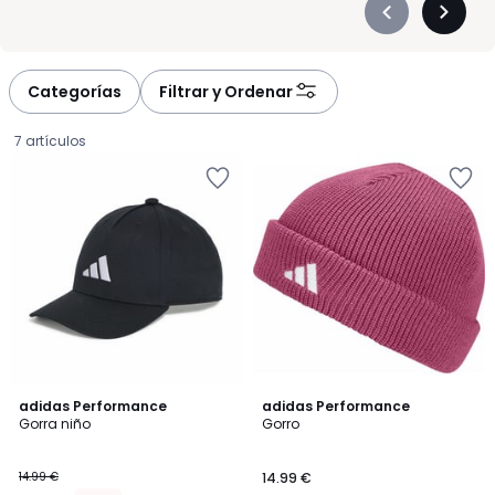
Précédent
Suivan
-
-
défiler
défiler
à
à
Categorías
Filtrar y Ordenar
gauche
droite
7 artículos
4,8
4,9
adidas Performance
adidas Performance
/ 5
/ 5
Gorra niño
Gorro
12.89
14.99 €
14.99 €
€