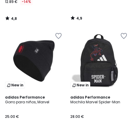
12.89 €
-14%
en
lugar
de
4,9
4,8
14.99
/
/
5
5
€
14%
descuento
aplicado.
New in
New in
4,7
adidas Performance
adidas Performance
/ 5
Gorro para niños, Marvel
Mochila Marvel Spider-Man
25.00 €
28.00 €