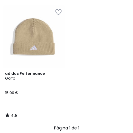
5
5
4,9
adidas Performance
/ 5
Gorro
15.00 €
4,9
/
5
Página 1 de 1