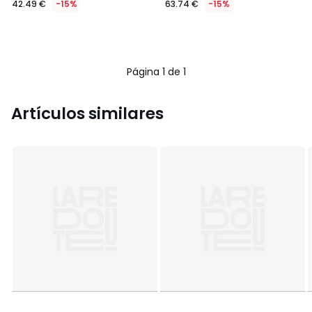
42.49 €
-15%
63.74 €
-15%
en
lugar
de
49.99
€
Página 1 de 1
15%
descuento
aplicado.
Artículos similares