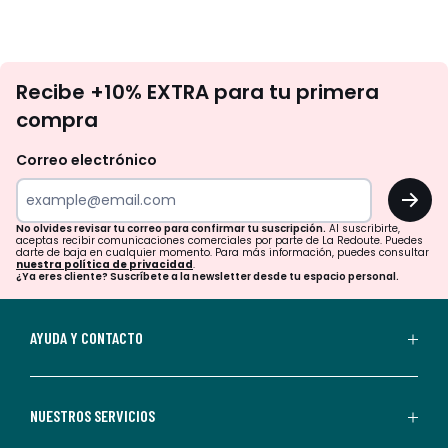
No
Recibe +10% EXTRA para tu primera
te
compra
olvides
revisar
Correo electrónico
tu
OK
correo
para
No olvides revisar tu correo para confirmar tu suscripción.
Al suscribirte,
aceptas recibir comunicaciones comerciales por parte de La Redoute. Puedes
confirmar
darte de baja en cualquier momento. Para más información, puedes consultar
nuestra política de privacidad
.
tu
¿Ya eres cliente? Suscríbete a la newsletter desde tu espacio personal.
suscripción.
Al
AYUDA Y CONTACTO
suscribirte,
aceptas
recibir
NUESTROS SERVICIOS
comunicaciones