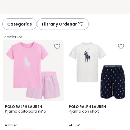
Categorías
Filtrar y Ordenar
2 artículos
POLO RALPH LAUREN
POLO RALPH LAUREN
Pijama corto para niño
Pijama con short
42.49
49.99 €
74.99 €
€