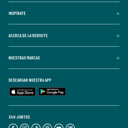
comerciales
personalizadas
INSPÍRATE
por
parte
de
ACERCA DE LA REDOUTE
La
Redoute.
Puedes
NUESTRAS MARCAS
darte
de
baja
DESCARGAR NUESTRA APP
en
cualquier
momento.
Para
más
24H JUNTOS
información,