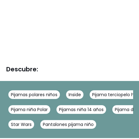
Descubre:
Pijamas polares niños
Inside
Pijama terciopelo h
Pijama niña Polar
Pijamas niña 14 años
Pijama de 
Star Wars
Pantalones pijama niño