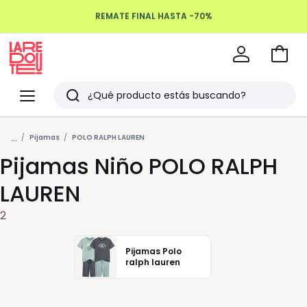
REMATE FINAL HASTA -70%
Devoluciones hasta 100 días
Ir
a
La
la
Redoute
Menu
Buscar
cesta
Últimos
...
artículos
Pijamas
POLO RALPH LAUREN
Pijamas Niño POLO RALPH
vistos
LAUREN
2
Pijamas Polo
ralph lauren