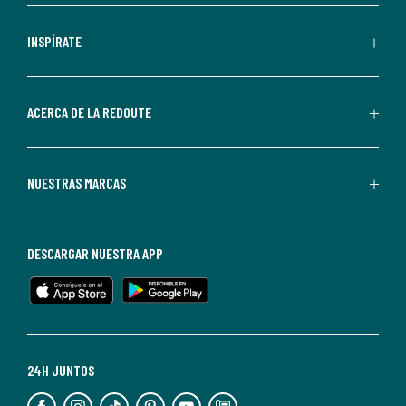
comerciales
personalizadas
INSPÍRATE
por
parte
de
ACERCA DE LA REDOUTE
La
Redoute.
Puedes
NUESTRAS MARCAS
darte
de
baja
DESCARGAR NUESTRA APP
en
cualquier
momento.
Para
más
24H JUNTOS
información,