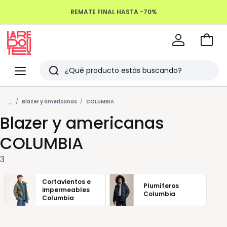
REMATE FINAL HASTA -70%
Devoluciones hasta 100 días
Ir
a
La
la
Redoute
Menu
Buscar
cesta
Últimos
...
artículos
Blazer y americanas
COLUMBIA
Blazer y americanas
vistos
COLUMBIA
3
Cortavientos e
Plumíferos
impermeables
Columbia
Columbia