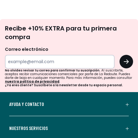
No
Recibe +10% EXTRA para tu primera
te
compra
olvides
revisar
Correo electrónico
tu
OK
correo
para
No olvides revisar tu correo para confirmar tu suscripción.
Al suscribirte,
aceptas recibir comunicaciones comerciales por parte de La Redoute. Puedes
confirmar
darte de baja en cualquier momento. Para más información, puedes consultar
nuestra política de privacidad
.
tu
¿Ya eres cliente? Suscríbete a la newsletter desde tu espacio personal.
suscripción.
Al
AYUDA Y CONTACTO
suscribirte,
aceptas
recibir
NUESTROS SERVICIOS
comunicaciones