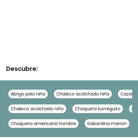
Descubre:
Abrigo pelo niña
Chaleco acolchado niña
Cazador
Chaleco acolchado niño
Chaqueta borreguito
Ch
Chaqueta americana hombre
Gabardina marron