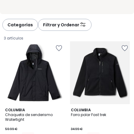
Categorías
Filtrar y Ordenar
3 artículos
2,3
COLUMBIA
COLUMBIA
/ 5
Chaqueta de senderismo
Forro polar Fast trek
Watertight
53.99
59.99 €
34.99 €
€