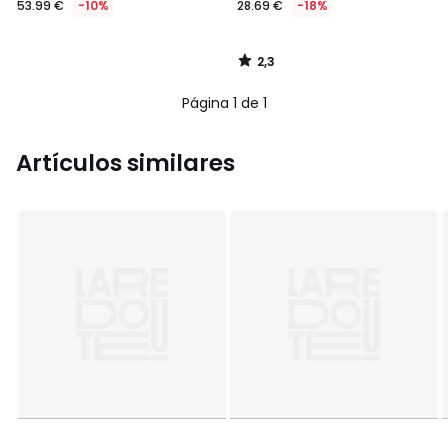
53.99 €
-10%
28.69 €
-18%
en
lugar
de
2,3
59.99
/
5
€
Página 1 de 1
10%
descuento
aplicado.
Artículos similares