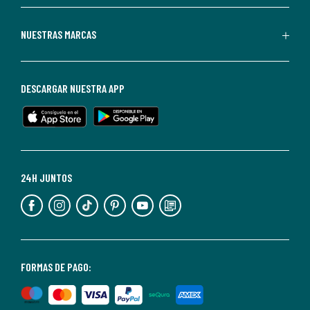
Redoute.
Puedes
NUESTRAS MARCAS
darte
de
baja
DESCARGAR NUESTRA APP
en
cualquier
momento.
Para
más
24H JUNTOS
información,
puedes
consultar
nuestra
<2>política
FORMAS DE PAGO:
de
privacidad</2>.