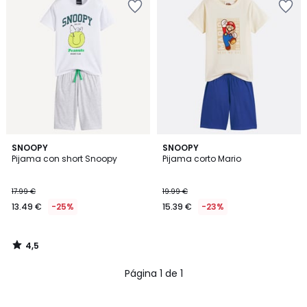
4,5
SNOOPY
SNOOPY
/ 5
Pijama con short Snoopy
Pijama corto Mario
13.49
17.99 €
19.99 €
€
13.49 €
-25%
15.39 €
-23%
en
lugar
de
4,5
17.99
/
5
€
Página 1 de 1
25%
descuento
aplicado.