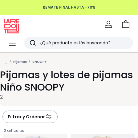
REMATE FINAL HASTA -70%
Devoluciones hasta 100 días
Ir
a
La
la
Redoute
Menu
Buscar
cesta
Últimos
...
artículos
Pijamas
SNOOPY
Pijamas y lotes de pijamas
vistos
Niño SNOOPY
2
Filtrar y Ordenar
2 artículos