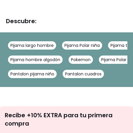
Descubre:
Pijama largo hombre
Pijama Polar niña
Pijama ter
Pijama hombre algodón
Pokemon
Pijama Polar ni
Pantalon pijama niño
Pantalon cuadros
No
Recibe +10% EXTRA para tu primera
te
compra
olvides