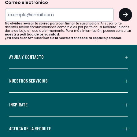
revisar
Correo electrónico
tu
OK
correo
para
No olvides revisar tu correo para confirmar tu suscripción.
Al suscribirte,
aceptas recibir comunicaciones comerciales por parte de La Redoute. Puedes
confirmar
darte de baja en cualquier momento. Para más información, puedes consultar
nuestra política de privacidad
.
tu
¿Ya eres cliente? Suscríbete a la newsletter desde tu espacio personal.
suscripción.
Al
AYUDA Y CONTACTO
suscribirte,
aceptas
recibir
NUESTROS SERVICIOS
comunicaciones
comerciales
personalizadas
INSPÍRATE
por
parte
de
ACERCA DE LA REDOUTE
La