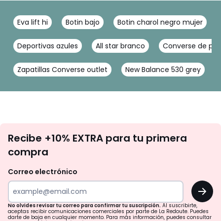
Eva lift hi
Botin bajo
Botin charol negro mujer
Deportivas azules
All star branco
Converse de piel
Zapatillas Converse outlet
New Balance 530 grey
No
Recibe +10% EXTRA para tu primera
te
compra
olvides
revisar
Correo electrónico
tu
OK
correo
para
No olvides revisar tu correo para confirmar tu suscripción.
Al suscribirte,
aceptas recibir comunicaciones comerciales por parte de La Redoute. Puedes
confirmar
darte de baja en cualquier momento. Para más información, puedes consultar