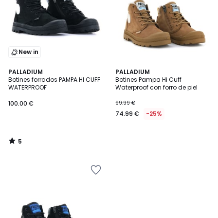
New in
5
PALLADIUM
PALLADIUM
/
Botines forrados PAMPA HI CUFF
Botines Pampa Hi Cuff
5
WATERPROOF
Waterproof con forro de piel
100.00
100.00 €
99.99 €
€.
74.99 €
-25%
5
/
5