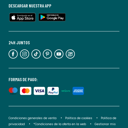
baja
DESCARGAR NUESTRA APP
en
cualquier
momento.
Para
más
24H JUNTOS
información,
puedes
consultar
nuestra
<2>política
FORMAS DE PAGO:
de
privacidad</2>.
Condiciones generales de venta
Politica de cookies
Politica de
privacidad
*Condiciones de la oferta en la web
Gestionar mis