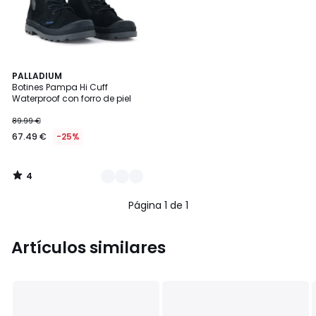
4
2
PALLADIUM
/
Botines Pampa Hi Cuff
Colores
5
Waterproof con forro de piel
89.99 €
67.49 €
-25%
4
/
5
Página 1 de 1
Artículos similares