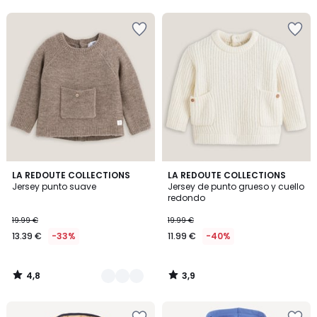
5
4,8
3,9
2
LA REDOUTE COLLECTIONS
LA REDOUTE COLLECTIONS
/ 5
/ 5
Jersey punto suave
Jersey de punto grueso y cuello
Colores
redondo
19.99 €
19.99 €
13.39 €
-33%
11.99 €
-40%
4,8
3,9
/
/
5
5