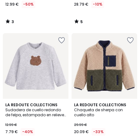
12.99 €
-50%
28.79 €
-10%
3
5
/
/
5
5
5
LA REDOUTE COLLECTIONS
LA REDOUTE COLLECTIONS
/
Sudadera de cuello redondo
Chaqueta de sherpa con
5
de felpa, estampado en relieve
cuello alto
de osito en la parte delantera,
cierre con
12.99 €
29.99 €
7.79 €
-40%
20.09 €
-33%