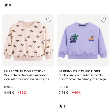
5
/
5
5
LA REDOUTE COLLECTIONS
LA REDOUTE COLLECTIONS
/
Sudadera de cuello redondo
Sudadera de cuello redondo
5
con estampado de perros, de
con motivo de perro y mensaje.
felpa
12.99 €
12.99 €
8.44 €
-35%
7.79 €
-40%
5
/