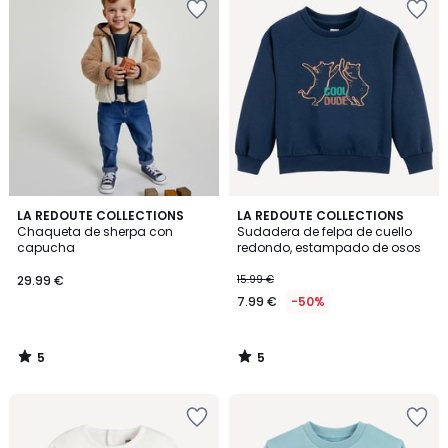
5
5
LA REDOUTE COLLECTIONS
LA REDOUTE COLLECTIONS
/
/
Chaqueta de sherpa con
Sudadera de felpa de cuello
5
5
capucha
redondo, estampado de osos
29.99 €
15.99 €
7.99 €
-50%
5
5
/
/
5
5