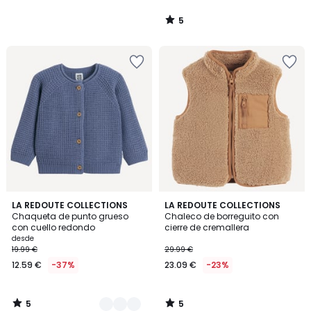
5
/
5
5
5
2
LA REDOUTE COLLECTIONS
LA REDOUTE COLLECTIONS
/
/
Chaqueta de punto grueso
Chaleco de borreguito con
Colores
5
5
con cuello redondo
cierre de cremallera
desde
19.99 €
29.99 €
12.59 €
-37%
23.09 €
-23%
5
5
/
/