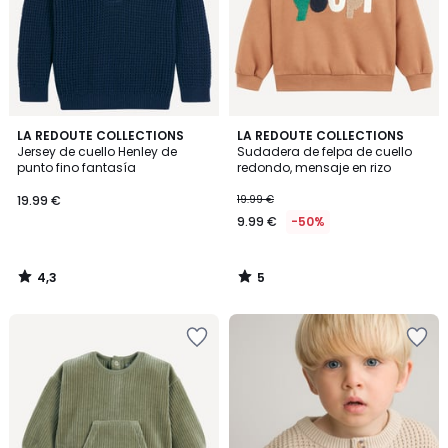
4,3
5
LA REDOUTE COLLECTIONS
LA REDOUTE COLLECTIONS
/ 5
/
Jersey de cuello Henley de
Sudadera de felpa de cuello
5
punto fino fantasía
redondo, mensaje en rizo
19.99 €
19.99 €
9.99 €
-50%
4,3
5
/
/
5
5