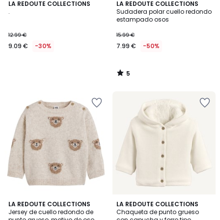
5
LA REDOUTE COLLECTIONS
LA REDOUTE COLLECTIONS
/
.
Sudadera polar cuello redondo
5
estampado osos
12.99 €
15.99 €
9.09 €
-30%
7.99 €
-50%
5
/
5
4,3
5
LA REDOUTE COLLECTIONS
2
LA REDOUTE COLLECTIONS
/ 5
/
Jersey de cuello redondo de
Chaqueta de punto grueso
Colores
5
punto grueso, motivo de oso
con capucha y forro tipo