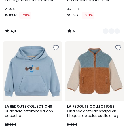
sherpa
21.99 €
35.99 €
15.83 €
-28%
25.19 €
-30%
4,3
5
/
/
5
5
3
5
LA REDOUTE COLLECTIONS
LA REDOUTE COLLECTIONS
/
/
Sudadera estampada, con
Chaleco de tejido sherpa en
5
5
capucha
bloques de color, cuello alto y
cierre de cremallera
25.99 €
31.99 €