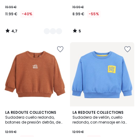
11.99
19.99 €
19.99 €
€
11.99 €
-40%
8.99 €
-55%
en
lugar
de
4,7
5
19.99
/
/
5
5
€
40%
descuento
aplicado.
4,3
5
2
LA REDOUTE COLLECTIONS
LA REDOUTE COLLECTIONS
/ 5
/
Sudadera cuello redondo,
Sudadera de vellón, cuello
Colores
5
botones de presión detrás, de
redondo, con mensaje en la
felpa
parte delantera y trasera
12.99 €
12.99 €