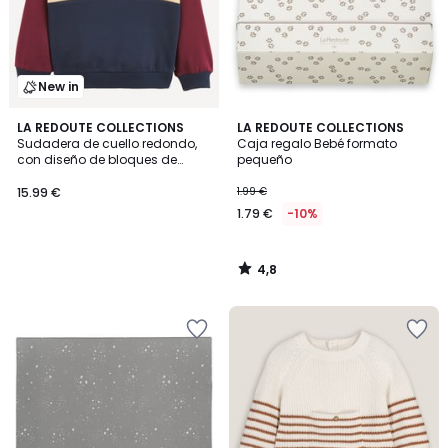
New in
4,8
LA REDOUTE COLLECTIONS
LA REDOUTE COLLECTIONS
/ 5
Sudadera de cuello redondo,
Caja regalo Bebé formato
con diseño de bloques de
pequeño
color, de felpa
15.99 €
1.99 €
1.79 €
-10%
4,8
/
5