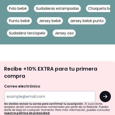
Polo bebé
Sudaderas estampadas
Chaqueta borr
Punto bebé
Jersey bebé
Jersey bebé punto
J
Sudadera terciopelo
Jersey oso
No
Recibe +10% EXTRA para tu primera
te
compra
olvides
revisar
Correo electrónico
tu
OK
correo
para
No olvides revisar tu correo para confirmar tu suscripción.
Al suscribirte,
aceptas recibir comunicaciones comerciales por parte de La Redoute. Puedes
confirmar
darte de baja en cualquier momento. Para más información, puedes consultar
nuestra política de privacidad
.