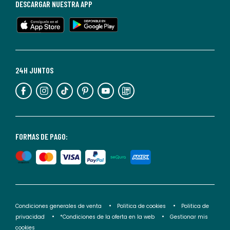
baja
DESCARGAR NUESTRA APP
en
cualquier
momento.
Para
más
24H JUNTOS
información,
puedes
consultar
nuestra
<2>política
FORMAS DE PAGO:
de
privacidad</2>.
Condiciones generales de venta
Politica de cookies
Politica de
privacidad
*Condiciones de la oferta en la web
Gestionar mis
cookies