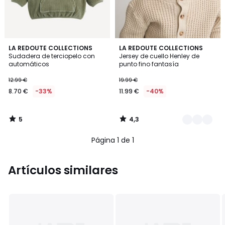
5
4,3
LA REDOUTE COLLECTIONS
2
LA REDOUTE COLLECTIONS
/
/ 5
Sudadera de terciopelo con
Jersey de cuello Henley de
Colores
5
automáticos
punto fino fantasía
12.99 €
19.99 €
8.70 €
-33%
11.99 €
-40%
5
4,3
/
/
5
5
Página 1 de 1
Artículos similares