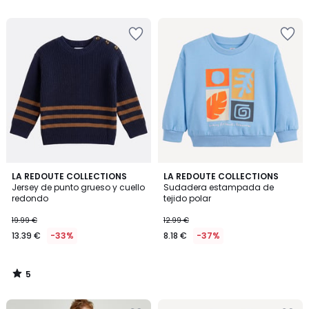
5
5
5
LA REDOUTE COLLECTIONS
LA REDOUTE COLLECTIONS
/
Jersey de punto grueso y cuello
Sudadera estampada de
5
redondo
tejido polar
19.99 €
12.99 €
13.39 €
-33%
8.18 €
-37%
5
/
5