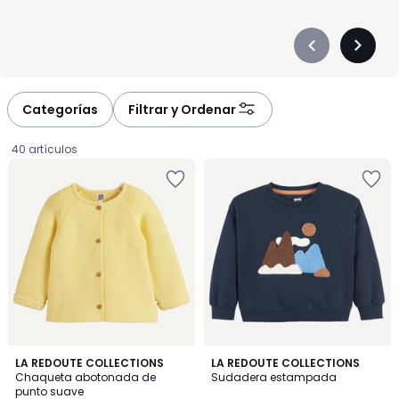
Précédent
Suivan
-
-
défiler
défiler
à
à
Categorías
Filtrar y Ordenar
gauche
droite
40 artículos
4,7
5
4
LA REDOUTE COLLECTIONS
LA REDOUTE COLLECTIONS
/ 5
/
Chaqueta abotonada de
Sudadera estampada
Colores
5
punto suave