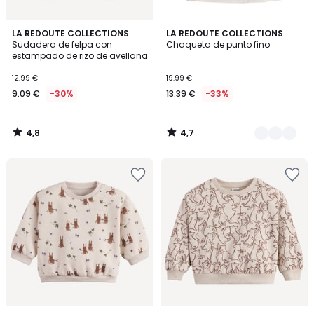
4,8
4,7
LA REDOUTE COLLECTIONS
2
LA REDOUTE COLLECTIONS
/ 5
/ 5
Sudadera de felpa con
Chaqueta de punto fino
Colores
estampado de rizo de avellana
12.99 €
19.99 €
9.09 €
-30%
13.39 €
-33%
4,8
4,7
/
/
5
5