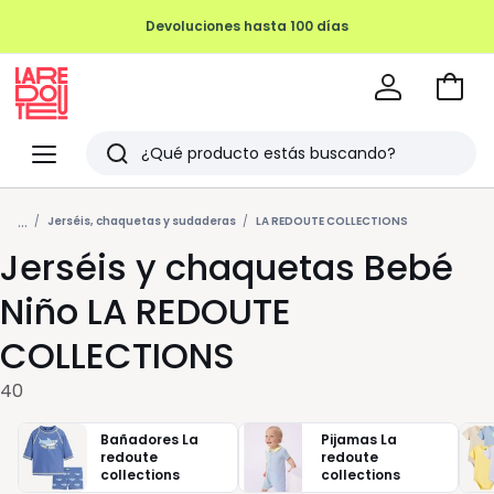
Devoluciones hasta 100 días
Ir
a
La
la
Redoute
Menu
Buscar
cesta
Últimos
...
artículos
Jerséis, chaquetas y sudaderas
LA REDOUTE COLLECTIONS
Jerséis y chaquetas Bebé
vistos
Niño LA REDOUTE
COLLECTIONS
40
Bañadores La
Pijamas La
redoute
redoute
collections
collections