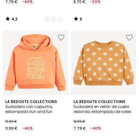
7.79 €
-40%
8.70 €
-33%
4,3
5
/
/
5
5
5
LA REDOUTE COLLECTIONS
LA REDOUTE COLLECTIONS
/
Sudadera con capucha,
Sudadera en vellón de cuello
5
estampado sun and fun
redondo, estampado de soles
19.99 €
12.99 €
11.99 €
-40%
7.79 €
-40%