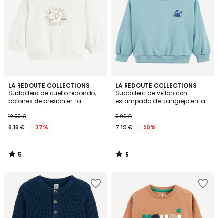
5
5
LA REDOUTE COLLECTIONS
LA REDOUTE COLLECTIONS
/
/
Sudadera de cuello redondo,
Sudadera de vellón con
5
5
botones de presión en la
estampado de cangrejo en la
espalda, estampado de león
parte delantera y trasera
12.99 €
9.99 €
8.18 €
-37%
7.19 €
-28%
5
5
/
/
5
5