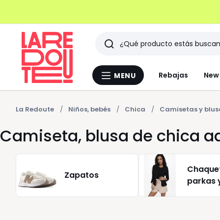
Buscar
Últimos
Rebajas
New 
MENU
Menu
artículos
La
Redoute
vistos
La Redoute
Niños, bebés
Chica
Camisetas y blus
Camiseta, blusa de chica a
Chaque
Zapatos
parkas 