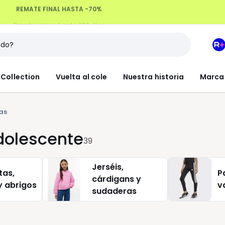
Devoluciones hasta 100 días
M
e
L
Collection
Vuelta al cole
Nuestra historia
Marca
R
+
as
dolescente
39
Jerséis,
tas,
P
cárdigans y
y abrigos
v
sudaderas