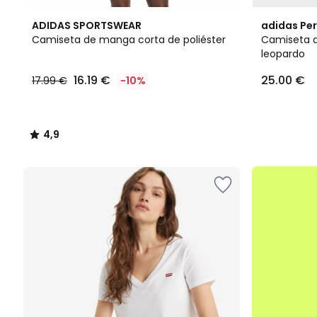
4,9
ADIDAS SPORTSWEAR
adidas Pe
/ 5
Camiseta de manga corta de poliéster
Camiseta 
leopardo
16.19
16.19 €
25.00 €
17.99 €
-10%
€
en
lugar
de
4,9
17.99
/
€
5
10%
.
descuento
aplicado.