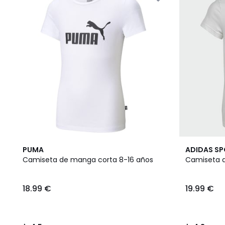
4,5
4,8
PUMA
ADIDAS S
/ 5
/ 5
Camiseta de manga corta 8-16 años
Camiseta 
18.99 €
19.99 €