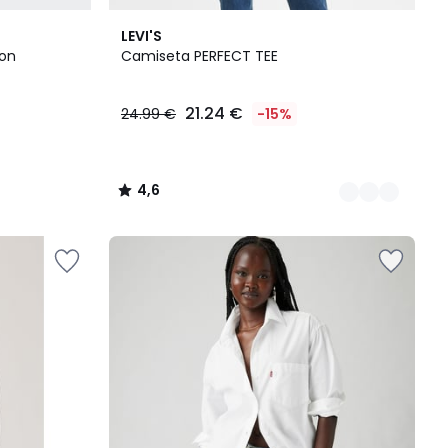
2
4,6
LEVI'S
Colores
/ 5
on
Camiseta PERFECT TEE
21.24 €
24.99 €
-15%
4,6
/
5