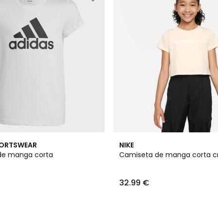
PORTSWEAR
NIKE
de manga corta
Camiseta de manga corta c
32.99 €