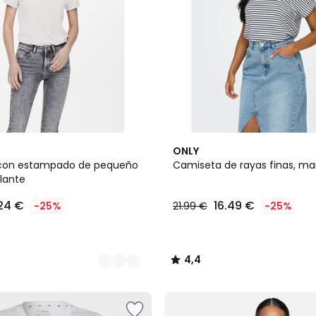
4,4
ONLY
/ 5
con estampado de pequeño
Camiseta de rayas finas, m
lante
.24 €
16.49 €
-25%
21.99 €
-25%
4,4
/
5