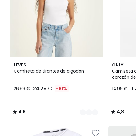
2
4,6
3
4,8
LEVI'S
ONLY
Colores
/ 5
Colores
/ 5
Camiseta de tirantes de algodón
Camiseta 
corazón de
24.29 €
11
26.99 €
-10%
14.99 €
4,6
4,8
/
/
5
5