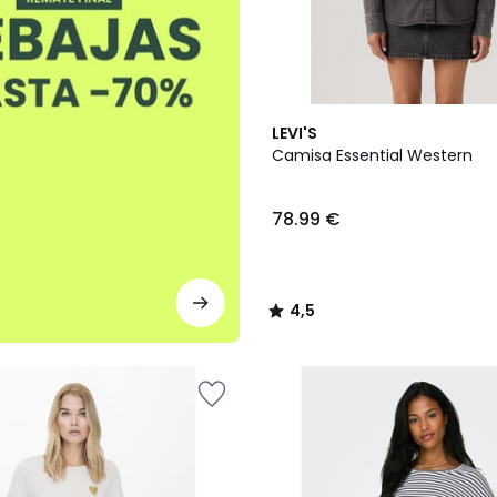
2
4,5
LEVI'S
Colores
/ 5
Camisa Essential Western
78.99 €
4,5
/
5