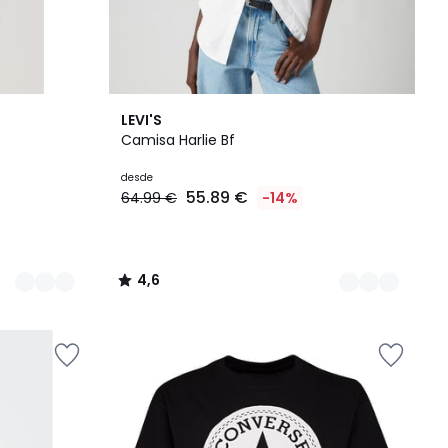
2
4,6
LEVI'S
Colores
/ 5
Camisa Harlie Bf
desde
55.89 €
64.99 €
-14%
4,6
/
5