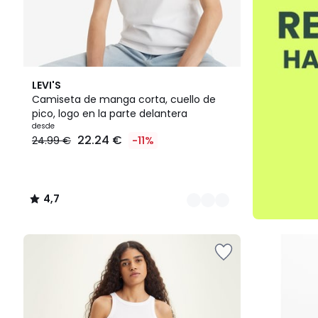
2
4,7
LEVI'S
Colores
/ 5
Camiseta de manga corta, cuello de
pico, logo en la parte delantera
desde
22.24 €
24.99 €
-11%
4,7
/
5