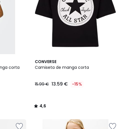
4,6
CONVERSE
/ 5
anga corta
Camiseta de manga corta
13.59 €
15.99 €
-15%
4,6
/
5