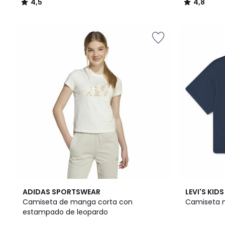
4,5
4,8
/
/
5
5
2
4,3
ADIDAS SPORTSWEAR
LEVI'S KIDS
Colores
/ 5
Camiseta de manga corta con
Camiseta m
estampado de leopardo