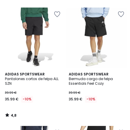
5
5
4,8
ADIDAS SPORTSWEAR
ADIDAS SPORTSWEAR
/ 5
Pantalones cortos de felpa ALL
Bermuda cargo de felpa
SZN
Essentials Feel Cozy
39.99 €
39.99 €
35.99 €
-10%
35.99 €
-10%
4,8
/
5