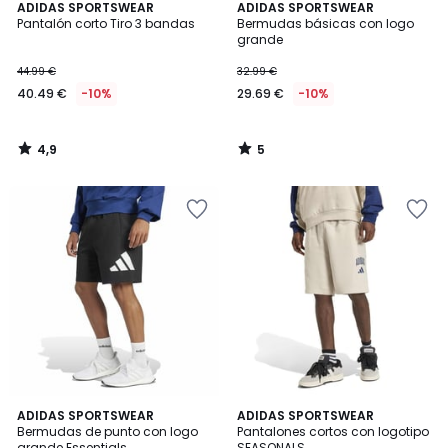
4,9
5
ADIDAS SPORTSWEAR
ADIDAS SPORTSWEAR
/ 5
/
Pantalón corto Tiro 3 bandas
Bermudas básicas con logo
5
grande
44.99 €
32.99 €
40.49 €
-10%
29.69 €
-10%
4,9
5
/
/
5
5
ADIDAS SPORTSWEAR
ADIDAS SPORTSWEAR
Bermudas de punto con logo
Pantalones cortos con logotipo
grande Essentials
SEASONALS