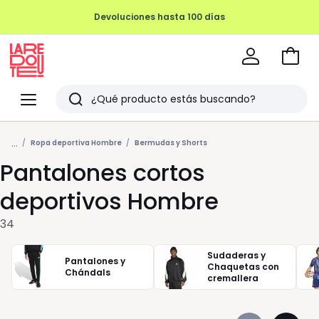
Devoluciones hasta 100 días
Ir
a
La
la
Redoute
Menu
Buscar
cesta
Últimos
...
artículos
Ropa deportiva Hombre
Bermudas y Shorts
Pantalones cortos
vistos
deportivos Hombre
34
Sudaderas y
Pantalones y
Chaquetas con
Chándals
cremallera