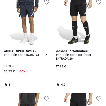
5
4,7
ADIDAS SPORTSWEAR
adidas Performance
/
/ 5
Pantalón corto HOUSE OF TIRO
Pantalón corto de fútbol
5
ENTRADA 26
39.99 €
17.99 €
35.99 €
-10%
5
4,7
/
/
5
5