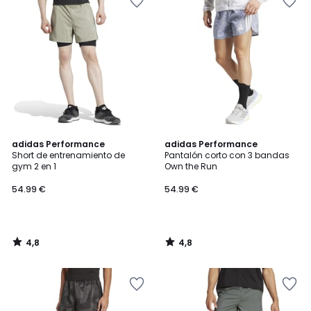
4,8
4,8
adidas Performance
adidas Performance
/ 5
/ 5
Short de entrenamiento de
Pantalón corto con 3 bandas
gym 2 en 1
Own the Run
54.99 €
54.99 €
4,8
4,8
/
/
5
5