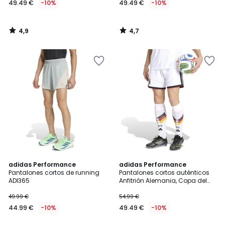
49.49 €
-10%
49.49 €
-10%
en
lugar
de
4,9
4,7
54.99
/
/
5
5
€
10%
descuento
aplicado.
4,4
4,9
adidas Performance
adidas Performance
/ 5
/ 5
Pantalones cortos de running
Pantalones cortos auténticos
ADI365
Anfitrión Alemania, Copa del
Mundo 2026
49.99 €
54.99 €
44.99 €
-10%
49.49 €
-10%