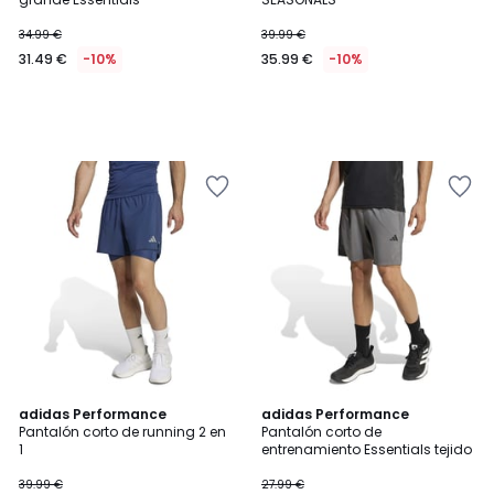
34.99 €
39.99 €
31.49 €
-10%
35.99 €
-10%
4,8
4,7
2
adidas Performance
4
adidas Performance
/ 5
/ 5
Pantalón corto de running 2 en
Pantalón corto de
Colores
Colores
1
entrenamiento Essentials tejido
39.99 €
27.99 €