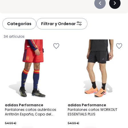
Précédent
Suivan
-
-
défiler
défiler
à
à
Categorías
Filtrar y Ordenar
gauche
droite
34 artículos
4,9
4,7
adidas Performance
adidas Performance
/ 5
/ 5
Pantalones cortos auténticos
Pantalones cortos WORKOUT
Anfitrión España, Copa del
ESSENTIALS PLUS
49.49
Mundo 2026
54.99 €
54.99 €
€