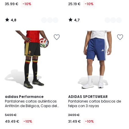
35.99 €
-10%
25.19 €
-10%
4,8
4,7
/
/
5
5
4,8
adidas Performance
ADIDAS SPORTSWEAR
/ 5
Pantalones cortos auténticos
Pantalones cortos básicos de
Anfitrión de Bélgica, Copa del
felpa con 3 rayas
Mundo 2026
54.99 €
34.99 €
49.49 €
-10%
31.49 €
-10%