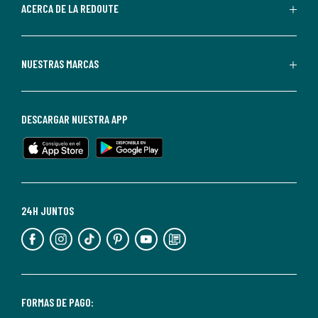
de
ACERCA DE LA REDOUTE
La
Redoute.
Puedes
NUESTRAS MARCAS
darte
de
baja
DESCARGAR NUESTRA APP
en
cualquier
momento.
Para
más
24H JUNTOS
información,
puedes
consultar
nuestra
<2>política
FORMAS DE PAGO: