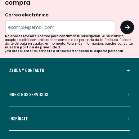
compra
olvides
revisar
Correo electrónico
tu
OK
correo
para
No olvides revisar tu correo para confirmar tu suscripción.
Al suscribirte,
aceptas recibir comunicaciones comerciales por parte de La Redoute. Puedes
confirmar
darte de baja en cualquier momento. Para más información, puedes consultar
nuestra política de privacidad
.
tu
¿Ya eres cliente? Suscríbete a la newsletter desde tu espacio personal.
suscripción.
Al
AYUDA Y CONTACTO
suscribirte,
aceptas
recibir
NUESTROS SERVICIOS
comunicaciones
comerciales
personalizadas
INSPÍRATE
por
parte