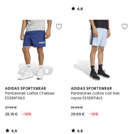
4,8
/
5
4,9
4,8
ADIDAS SPORTSWEAR
ADIDAS SPORTSWEAR
/ 5
/ 5
Pantalones cortos Chelsea
Pantalones cortos con tres
ESSENTIALS
rayas ESSENTIALS
27.99 €
32.99 €
25.19 €
-10%
29.69 €
-10%
4,9
4,8
/
/