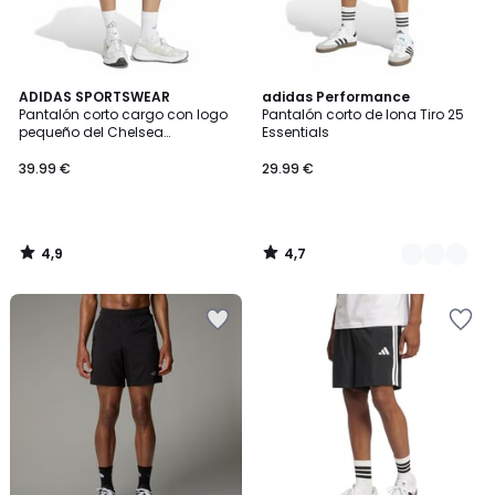
4,9
4,7
ADIDAS SPORTSWEAR
2
adidas Performance
/ 5
/ 5
Pantalón corto cargo con logo
Pantalón corto de lona Tiro 25
Colores
pequeño del Chelsea
Essentials
Essentials
39.99 €
29.99 €
4,9
4,7
/
/
5
5