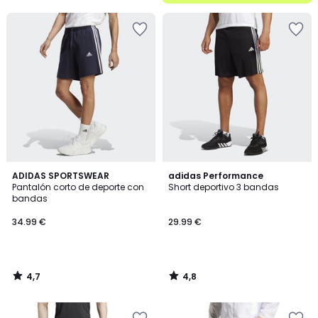
5
4,7
4,8
ADIDAS SPORTSWEAR
adidas Performance
/ 5
/ 5
Pantalón corto de deporte con
Short deportivo 3 bandas
bandas
34.99 €
29.99 €
4,7
4,8
/
/
5
5