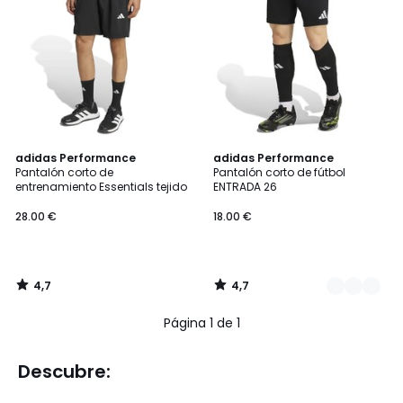
4,7
4,7
adidas Performance
2
adidas Performance
/ 5
/ 5
Pantalón corto de
Pantalón corto de fútbol
Colores
entrenamiento Essentials tejido
ENTRADA 26
28.00 €
18.00 €
4,7
4,7
/
/
5
5
Página 1 de 1
Descubre: