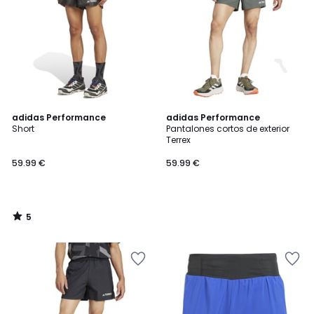
5
adidas Performance
adidas Performance
/
Short
Pantalones cortos de exterior
5
Terrex
59.99 €
59.99 €
5
/
5