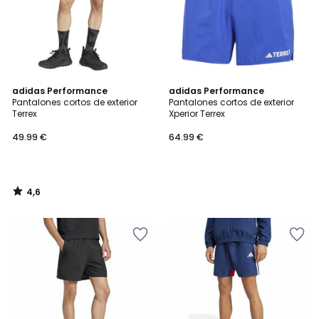
4,6
adidas Performance
adidas Performance
/ 5
Pantalones cortos de exterior
Pantalones cortos de exterior
Terrex
Xperior Terrex
49.99 €
64.99 €
4,6
/
5