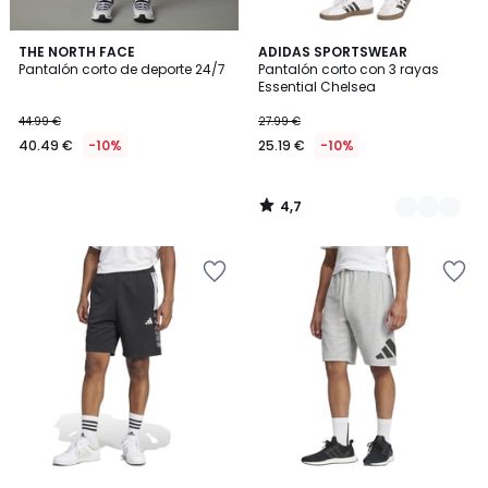
4,7
THE NORTH FACE
2
ADIDAS SPORTSWEAR
/ 5
Pantalón corto de deporte 24/7
Pantalón corto con 3 rayas
Colores
Essential Chelsea
44.99 €
27.99 €
40.49 €
-10%
25.19 €
-10%
4,7
/
5