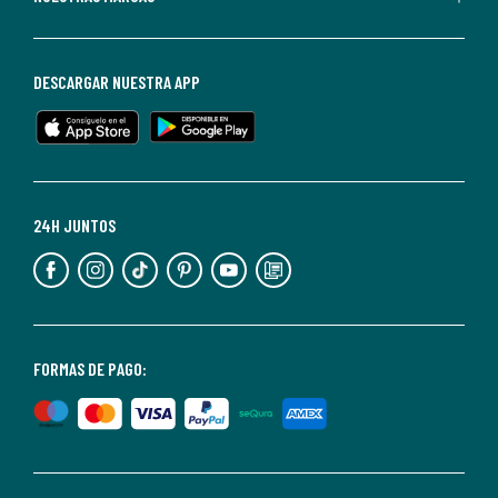
darte
de
baja
DESCARGAR NUESTRA APP
en
cualquier
momento.
Para
más
24H JUNTOS
información,
puedes
consultar
nuestra
<2>política
FORMAS DE PAGO:
de
privacidad</2>.