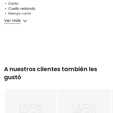
• Corto
• Cuello redondo
• Manga corta
• Logotipo en el pecho
Ver más
Composición y cuidados
• 100 % algodón
• Para su cuidado, te recomendamos seguir los consejos
indicados en la etiqueta
Colores
90003442
Tallas
XS, S
A nuestros clientes también les
gustó