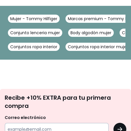
Mujer - Tommy Hilfiger
Marcas premium - Tommy Hilf
Conjunto lenceria mujer
Body algodón mujer
Conj
Conjuntos ropa interior
Conjuntos ropa interior mujer
No
Recibe +10% EXTRA para tu primera
te
compra
olvides
revisar
Correo electrónico
tu
OK
correo