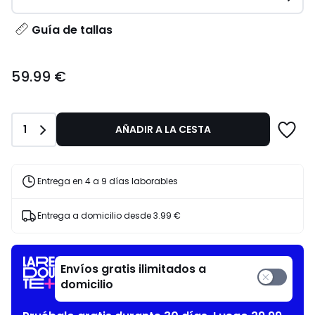
Guía de tallas
59.99
59.99 €
€.
Cantidad
1
AÑADIR A LA CESTA
Entrega en 4 a 9 días laborables
Entrega a domicilio desde
3.99 €
Envíos gratis ilimitados a
domicilio