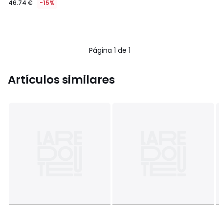
46.74 €
-15%
en
lugar
de
54.99
€
Página 1 de 1
15%
descuento
aplicado.
Artículos similares