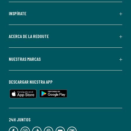
comerciales
personalizadas
INSPÍRATE
por
parte
de
ACERCA DE LA REDOUTE
La
Redoute.
Puedes
NUESTRAS MARCAS
darte
de
baja
DESCARGAR NUESTRA APP
en
cualquier
momento.
Para
más
24H JUNTOS
información,