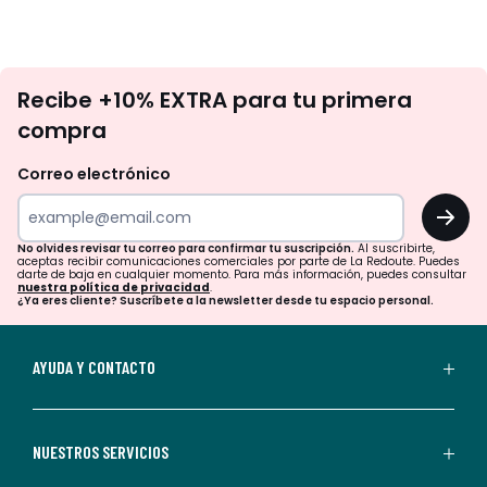
No
Recibe +10% EXTRA para tu primera
te
compra
olvides
revisar
Correo electrónico
tu
OK
correo
para
No olvides revisar tu correo para confirmar tu suscripción.
Al suscribirte,
aceptas recibir comunicaciones comerciales por parte de La Redoute. Puedes
confirmar
darte de baja en cualquier momento. Para más información, puedes consultar
nuestra política de privacidad
.
tu
¿Ya eres cliente? Suscríbete a la newsletter desde tu espacio personal.
suscripción.
Al
AYUDA Y CONTACTO
suscribirte,
aceptas
recibir
NUESTROS SERVICIOS
comunicaciones