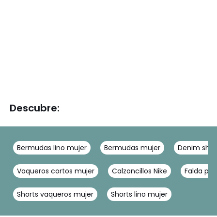
Descubre:
Bermudas lino mujer
Bermudas mujer
Denim shor
Vaqueros cortos mujer
Calzoncillos Nike
Falda pan
Shorts vaqueros mujer
Shorts lino mujer