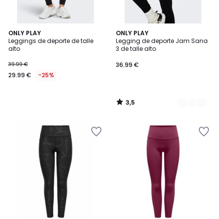
3,5
ONLY PLAY
3
ONLY PLAY
/ 5
Leggings de deporte de talle
Legging de deporte Jam Sana
Colores
alto
3 de talle alto
39.99 €
36.99 €
29.99 €
-25%
3,5
/
5