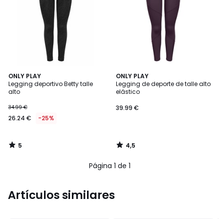
5
4,5
ONLY PLAY
ONLY PLAY
/
/ 5
Legging deportivo Betty talle
Legging de deporte de talle alto
5
alto
elástico
34.99 €
39.99 €
26.24 €
-25%
5
4,5
/
/
5
5
Página 1 de 1
Artículos similares