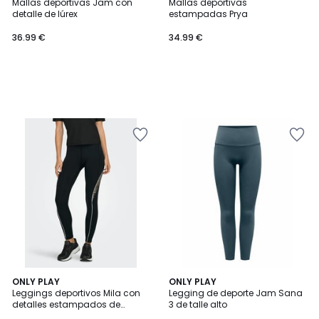
Mallas deportivas Jam con
Mallas deportivas
detalle de lúrex
estampadas Prya
36.99 €
34.99 €
4,5
ONLY PLAY
ONLY PLAY
/ 5
Leggings deportivos Mila con
Legging de deporte Jam Sana
detalles estampados de
3 de talle alto
leopardo