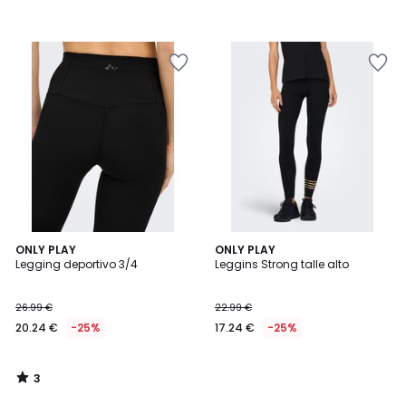
3
ONLY PLAY
ONLY PLAY
/
Legging deportivo 3/4
Leggins Strong talle alto
5
26.99 €
22.99 €
20.24 €
-25%
17.24 €
-25%
3
/
5