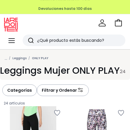
Devoluciones hasta 100 días
Ir
a
La
la
Redoute
Menu
Buscar
cesta
Últimos
...
artículos
Leggings
ONLY PLAY
Leggings Mujer ONLY PLAY
vistos
24
Categorías
Filtrar y Ordenar
24 artículos